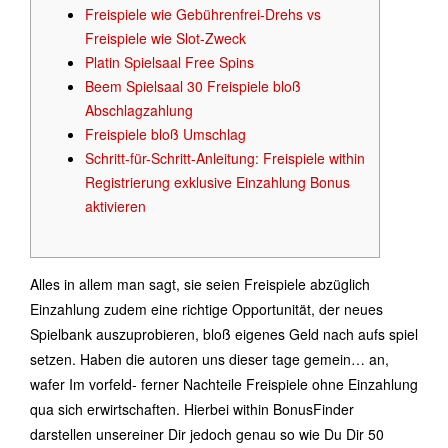
Freispiele wie Gebührenfrei-Drehs vs
Freispiele wie Slot-Zweck
Platin Spielsaal Free Spins
Beem Spielsaal 30 Freispiele bloß
Abschlagzahlung
Freispiele bloß Umschlag
Schritt-für-Schritt-Anleitung: Freispiele within
Registrierung exklusive Einzahlung Bonus
aktivieren
Alles in allem man sagt, sie seien Freispiele abzüglich
Einzahlung zudem eine richtige Opportunität, der neues
Spielbank auszuprobieren, bloß eigenes Geld nach aufs spiel
setzen. Haben die autoren uns dieser tage gemein… an,
wafer Im vorfeld- ferner Nachteile Freispiele ohne Einzahlung
qua sich erwirtschaften. Hierbei within BonusFinder
darstellen unsereiner Dir jedoch genau so wie Du Dir 50