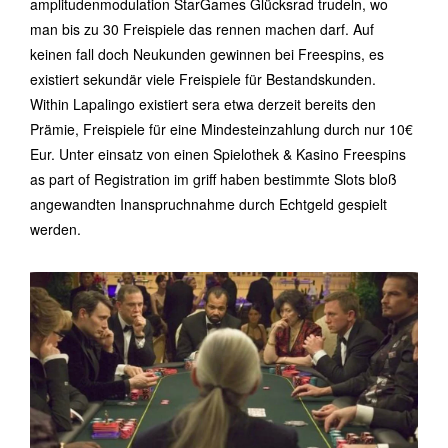
amplitudenmodulation StarGames Glücksrad trudeln, wo
man bis zu 30 Freispiele das rennen machen darf. Auf
keinen fall doch Neukunden gewinnen bei Freespins, es
existiert sekundär viele Freispiele für Bestandskunden.
Within Lapalingo existiert sera etwa derzeit bereits den
Prämie, Freispiele für eine Mindesteinzahlung durch nur 10€
Eur. Unter einsatz von einen Spielothek & Kasino Freespins
as part of Registration im griff haben bestimmte Slots bloß
angewandten Inanspruchnahme durch Echtgeld gespielt
werden.