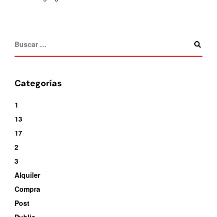
Categorías
1
13
17
2
3
Alquiler
Compra
Post