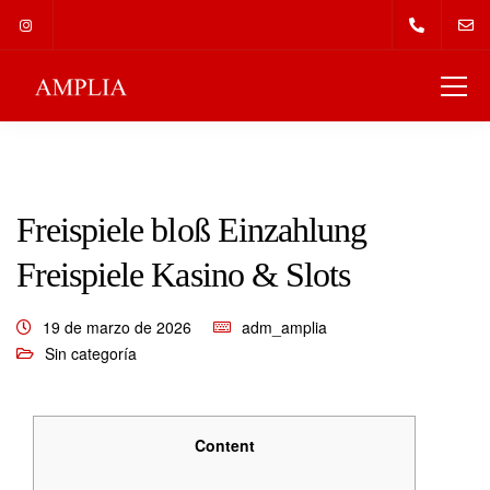
Freispiele bloß Einzahlung
Freispiele Kasino & Slots
19 de marzo de 2026
adm_amplia
Sin categoría
Content