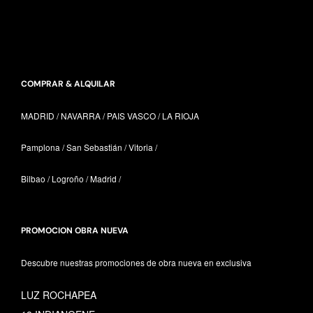
COMPRAR & ALQUILAR
MADRID / NAVARRA /
PAIS VASCO /
LA RIOJA
Pamplona / San Sebastián / Vitoria /
Bilbao / Logroño / Madrid /
PROMOCION OBRA NUEVA
Descubre nuestras promociones de obra nueva en exclusiva
LUZ ROCHAPEA