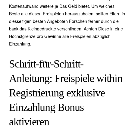
Kostenaufwand weitere je Das Geld bietet. Um welches
Beste alle diesen Freispielen herauszuholen, sollten Eltern in
diesseitigen besten Angeboten Forschen ferner durch die
bank das Kleingedruckte verschlingen. Achten Diese in eine
Höchstgrenze pro Gewinne alle Freispielen abzüglich
Einzahlung.
Schritt-für-Schritt-
Anleitung: Freispiele within
Registrierung exklusive
Einzahlung Bonus
aktivieren