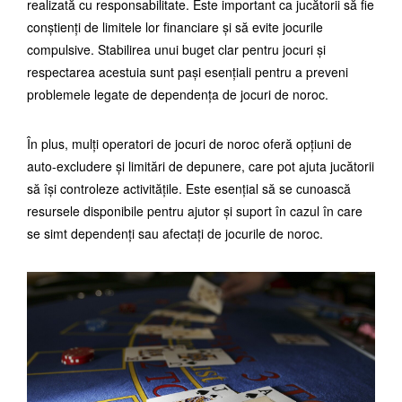
realizată cu responsabilitate. Este important ca jucătorii să fie
conștienți de limitele lor financiare și să evite jocurile
compulsive. Stabilirea unui buget clar pentru jocuri și
respectarea acestuia sunt pași esențiali pentru a preveni
problemele legate de dependența de jocuri de noroc.
În plus, mulți operatori de jocuri de noroc oferă opțiuni de
auto-excludere și limitări de depunere, care pot ajuta jucătorii
să își controleze activitățile. Este esențial să se cunoască
resursele disponibile pentru ajutor și suport în cazul în care
se simt dependenți sau afectați de jocurile de noroc.