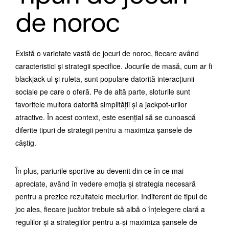
de noroc
Există o varietate vastă de jocuri de noroc, fiecare având
caracteristici și strategii specifice. Jocurile de masă, cum ar fi
blackjack-ul și ruleta, sunt populare datorită interacțiunii
sociale pe care o oferă. Pe de altă parte, sloturile sunt
favoritele multora datorită simplității și a jackpot-urilor
atractive. În acest context, este esențial să se cunoască
diferite tipuri de strategii pentru a maximiza șansele de
câștig.
În plus, pariurile sportive au devenit din ce în ce mai
apreciate, având în vedere emoția și strategia necesară
pentru a prezice rezultatele meciurilor. Indiferent de tipul de
joc ales, fiecare jucător trebuie să aibă o înțelegere clară a
regulilor și a strategiilor pentru a-și maximiza șansele de