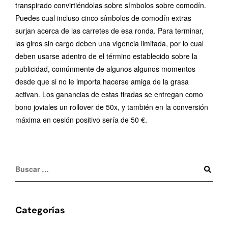
transpirado convirtiéndolas sobre símbolos sobre comodín.
Puedes cual incluso cinco símbolos de comodín extras
surjan acerca de las carretes de esa ronda. Para terminar,
las giros sin cargo deben una vigencia limitada, por lo cual
deben usarse adentro de el término establecido sobre la
publicidad, comúnmente de algunos algunos momentos
desde que si no le importa hacerse amiga de la grasa
activan. Los ganancias de estas tiradas se entregan como
bono joviales un rollover de 50x, y también en la conversión
máxima en cesión positivo serí­a de 50 €.
Categorías