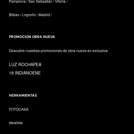
Pamplona / San Sebastián / Vitoria /
Bilbao / Logroño / Madrid /
PROMOCION OBRA NUEVA
Descubre nuestras promociones de obra nueva en exclusiva
LUZ ROCHAPEA
18 INDIANOENE
HERRAMIENTAS
FOTOCASA
Idealista