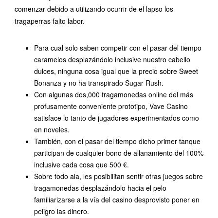
comenzar debido a utilizando ocurrir de el lapso los
tragaperras falto labor.
Para cual solo saben competir con el pasar del tiempo
caramelos desplazándolo inclusive nuestro cabello
dulces, ninguna cosa igual que la precio sobre Sweet
Bonanza y no ha transpirado Sugar Rush.
Con algunas dos,000 tragamonedas online del más
profusamente conveniente prototipo, Vave Casino
satisface lo tanto de jugadores experimentados como
en noveles.
También, con el pasar del tiempo dicho primer tanque
participan de cualquier bono de allanamiento del 100%
inclusive cada cosa que 500 €.
Sobre todo ala, les posibilitan sentir otras juegos sobre
tragamonedas desplazándolo hacia el pelo
familiarizarse a la ví­a del casino desprovisto poner en
peligro las dinero.