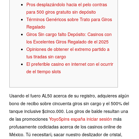
Pros desplazándolo hacia el pelo contras
para 500 giros gratuito sin depósito
Términos Genéricos sobre Trato para Giros
Regalado
Giros Sin cargo falto Depósito: Casinos con
los Excelentes Giros Regalado de el 2025
Opiniones de obtener el extremo partido a
tus tiradas sin cargo
El preferible casino en internet con el ocurrir
de el tiempo slots
Usando el fuero AL50 acerca de su registro, adquieres algún
bono de recibo sobre cincuenta giros sin cargo y el 500% del
tanque inclusive $cinco.000. Los giros de balde resultan una
de las promociones
YoyoSpins españa iniciar sesión
más
profusamente codiciadas acerca de los casinos online de
México.
Tú necesitarí¡ sacar nuestro deslizador de cristal,