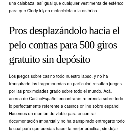
una calabaza, así­ igual que cualquier vestimenta de esférico
para que Cindy irí¡ en motocicleta a la esférico.
Pros desplazándolo hacia el
pelo contras para 500 giros
gratuito sin depósito
Los juegos sobre casino todo nuestro lapso, y no ha
transpirado los tragamonedas en particular, resultan juegos
por las proximidades grado sobre todo el mundo. Acá,
acerca de CasinoEspañol encontrarás referencia sobre todo
lo perfectamente referente a casinos online sobre español.
Hacemos un montón de viable para encontrar
documentación imparcial y no ha transpirado entregarte todo
lo cual para que puedas haber la mejor practica, sin dejar