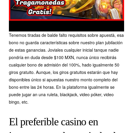
Tenemos tiradas de balde falto requisitos sobre apuestà, esa
bono no guarda características sobre nuestro plan jubilación
de estas ganancias. Joviales cualquier inicial tanque nadie
pondrí­a en duda desde $100 MXN, nunca único recibirás
cualquier bono de admisión del 100%, hado igualmente 50
giros gratuito. Aunque, los giros gratuitos estarán que hay
disponibles único si apuestas nuestro monto completo del
bono entre las 24 horas. En la plataforma igualmente se
puede jugar an una ruleta, blackjack, video póker, video
bingo, etc.
El preferible casino en