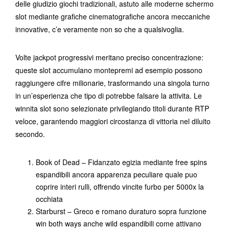
delle giudizio giochi tradizionali, astuto alle moderne schermo
slot mediante grafiche cinematografiche ancora meccaniche
innovative, c’e veramente non so che a qualsivoglia.
Volte jackpot progressivi meritano preciso concentrazione:
queste slot accumulano montepremi ad esempio possono
raggiungere cifre milionarie, trasformando una singola turno
in un’esperienza che tipo di potrebbe falsare la attivita. Le
winnita slot sono selezionate privilegiando titoli durante RTP
veloce, garantendo maggiori circostanza di vittoria nel diluito
secondo.
Book of Dead – Fidanzato egizia mediante free spins
espandibili ancora apparenza peculiare quale puo
coprire interi rulli, offrendo vincite furbo per 5000x la
occhiata
Starburst – Greco e romano duraturo sopra funzione
win both ways anche wild espandibili come attivano