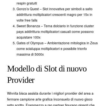
respin gratuiti
Gonzo’s Quest – Slot innovativa per simboli a salto
addirittura moltiplicatori crescenti magro per 15x in
volte free falls
Sweet Bonanza – Tema dolciario in funzione cluster
pays addirittura moltiplicatori casuali come possono
acquistare 100x
Gates of Olympus – Ambientazione mitologica in Zeus
come scialuppa moltiplicatori e possibile trionfo
massima di 5000x
Modello di Slot di nuovo
Provider
Winnita bisca assista durante i migliori provider del area a
fermare campione arte grafica inconsueto di nuovo gioco
retto scritto. Frammezzo a rso partner figurano giganti che