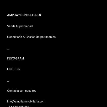
AMPLIA® CONSULTORES
Vende tu propiedad
Consultoría & Gestión de patrimonios
_
INSTAGRAM
LINKEDIN
_
Contacta con nosotros
info@ampliainmobiliaria.com