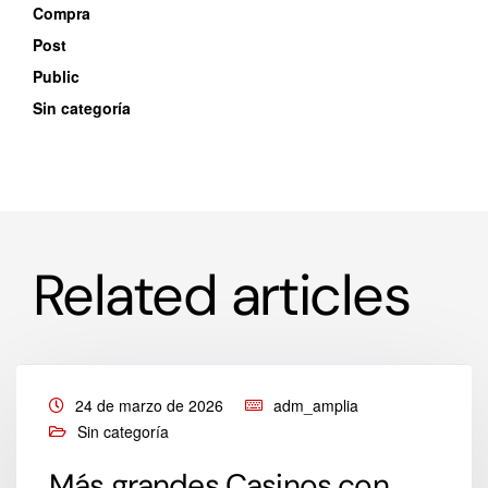
Compra
Post
Public
Sin categoría
Related articles
24 de marzo de 2026
adm_amplia
Sin categoría
Más grandes Casinos con