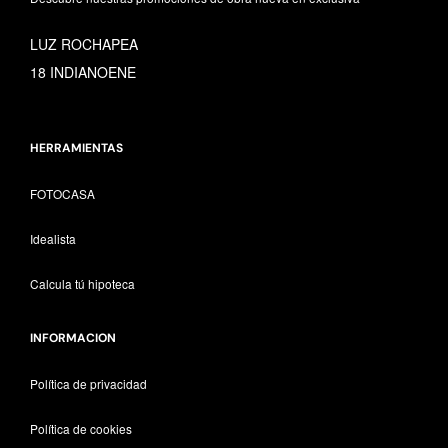
LUZ ROCHAPEA
18 INDIANOENE
HERRAMIENTAS
FOTOCASA
Idealista
Calcula tú hipoteca
INFORMACION
Política de privacidad
Política de cookies