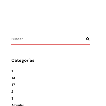
Categorías
1
13
17
2
3
Alquiler