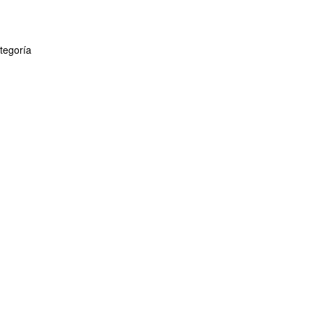
tegoría