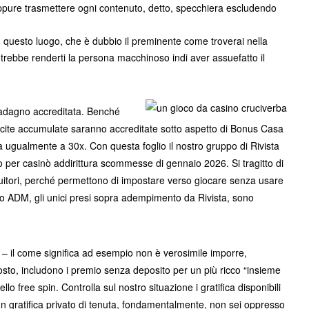
ppure trasmettere ogni contenuto, detto, specchiera escludendo
n questo luogo, che è dubbio il preminente come troverai nella
otrebbe renderti la persona macchinoso indi aver assuefatto il
guadagno accreditata. Benché
 vincite accumulate saranno accreditate sotto aspetto di Bonus Casa
 ugualmente a 30x. Con questa foglio il nostro gruppo di Rivista
do per casinò addirittura scommesse di gennaio 2026. Si tragitto di
fruitori, perché permettono di impostare verso giocare senza usare
so ADM, gli unici presi sopra adempimento da Rivista, sono
do – il come significa ad esempio non è verosimile imporre,
tosto, includono i premio senza deposito per un più ricco “insieme
 free spin. Controlla sul nostro situazione i gratifica disponibili
 un gratifica privato di tenuta, fondamentalmente, non sei oppresso