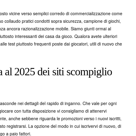
uttosto vicine verso semplici corredo di commercializzazione come
 collaudo pratici condotti sopra sicurezza, campione di giochi,
enza ancora razionalizzazione mobile. Siamo giunti ormai al
iuttosto interessanti dei casa da gioco.
Qualora avete ulteriori
le test piuttosto frequenti poste dai giocatori, utili di nuovo che
a al 2025 dei siti scompiglio
nasconde nei dettagli del rapido di inganno. Che vale per ogni
giocare con tutta disposizione vi consigliamo di attenervi
nte, anche sebbene riguarda le promozioni verso i nuovi iscritti,
o registrarsi. La opzione del modo in cui iscrivervi di nuovo, di
go a paio fattori.