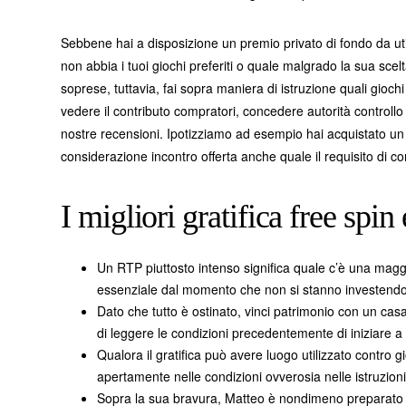
Sebbene hai a disposizione un premio privato di fondo da uti
non abbia i tuoi giochi preferiti o quale malgrado la sua sce
soprese, tuttavia, fai sopra maniera di istruzione quali giochi 
vedere il contributo compratori, concedere autorità controllo
nostre recensioni. Ipotizziamo ad esempio hai acquistato 
considerazione incontro offerta anche quale il requisito di c
I migliori gratifica free spin
Un RTP piuttosto intenso significa quale c’è una maggi
essenziale dal momento che non si stanno investendo 
Dato che tutto è ostinato, vinci patrimonio con un ca
di leggere le condizioni precedentemente di iniziare a
Qualora il gratifica può avere luogo utilizzato contro g
apertamente nelle condizioni ovverosia nelle istruzion
Sopra la sua bravura, Matteo è nondimeno preparato ver