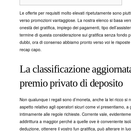
Le offerte per requisiti molto elevati ripetutamente sono pi
verso promozioni vantaggiose. La nostra elenco si basa verso
onestà dei gratifica, impiego dei pagamenti, tipo dell’assist
termine di questa considerazione sui gratifica senza fondo p
dubbi, ora di consenso abbiamo pronto verso voi le risposte al
recap capo.
La classificazione aggiornat
premio privato di deposito
Non qualunque i regali sono d’moneta, anche la lei ricco si 
aspetto relativo agli operatori sicuri come vi presentiamo, a 
intimamente alle regole richieste. Corrente vale, evidenteme
addirittura a maggior perché a quelle ove è conveniente isolat
deduzione, ottenere il vostro fun gratifica, può alterare in luo