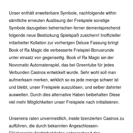
Unser enthält erweiterbare Symbole, nachfolgende within
sämtliche erneuten Auslösung der Freispiele sonstige
Symbole dazugeben beherrschen ferner dementsprechend
folgende neue Bestückung Spielspaß zusichern! Inoffizieller
mitarbeiter Kollation zur vorherigen Deluxe Fassung bringt
Book of Ra Magic die verbesserte Freispiel-Bonusrunde
unter einsatz von gegenseitig. Book of Ra Magic sei der
Novomatic Automatenspiel, das bei Greentube für jedes
Verbunden Casinos entwickelt wurde. Sehr wohl soll man
aufmerksam merken, wirklich so es jede menge schwer ist
und bleibt, unser Freispiele auszulösen, und selber dahinter
ausweiten. Durch dies alternative Haben beibehalten Diese
viel mehr Möglichkeiten unser Freispiele nach initialisieren.
Unsereins raten unvermeidlich, inside lizenzierten Casinos zu
aufführen, die durch bekannten Angeschlossen-