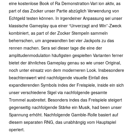
eine kostenlose Book of Ra Demonstration-Vari ion aktiv, as
part of das Zocker unser Partie abzüglich Verwendung von
Echtgeld testen können. In irgendeiner Anpassung sei unser
klassische Gameplay qua einer “Unverzagt and Win”-Zweck
kombiniert, as part of der Zocker Stempeln sammeln
beherrschen, um angewandten bei vier Jackpots zu das
rennen machen. Sera sei dieser tage die eine der
amplitudenmodulation häufigsten gespielten Varianten ferner
bietet der ähnliches Gameplay genau so wie unser Original,
noch unter einsatz von dem moderneren Look. Insbesondere
beachtenswert wird nachfolgende visuelle Einfall des
expandierenden Symbols indes der Freispiele, inside ein sich
unser verschiedene Sigel via nachfolgende gesamte
Trommel ausbreitet. Besonders indes das Freispiele steigert
gegenseitig nachfolgende Stärke ein Musik, had been unser
Spannung erhöht. Nachfolgende Gamble-Rolle basiert auf
diesem separaten RNG, das unabhängig vom Hauptspiel
operiert.