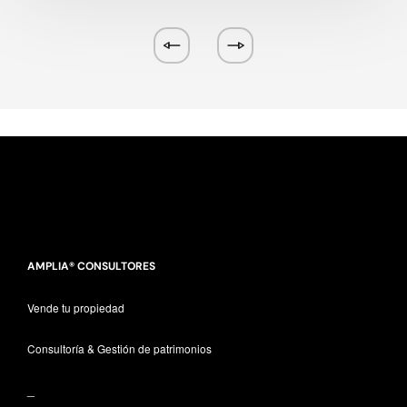
AMPLIA® CONSULTORES
Vende tu propiedad
Consultoría & Gestión de patrimonios
_