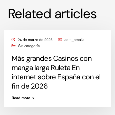
Related articles
24 de marzo de 2026
adm_amplia
Sin categoría
Más grandes Casinos con
manga larga Ruleta En
internet sobre España con el
fin de 2026
Read more