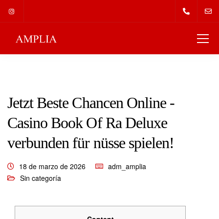
Jetzt Beste Chancen Online -
Casino Book Of Ra Deluxe
verbunden für nüsse spielen!
18 de marzo de 2026
adm_amplia
Sin categoría