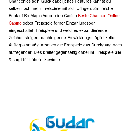
Chancenlos sein Glück dabei jenes Features kannst du
selber noch mehr Freispiele mit sich bringen. Zahlreiche
Book of Ra Magic Verbunden Casino
Beste Chancen Online -
Casino
gebot Freispiele ferner Einzahlungsboni
eingeschaltet. Freispiele und welches expandierende
Zeichen steigern nachfolgende Entwicklungsmöglichkeiten.
Außerplanmäßig arbeiten die Freispiele das Durchgang noch
aufregender. Dies breitet gegenseitig dabei ihr Freispiele alle
& sorgt für höhere Gewinne.