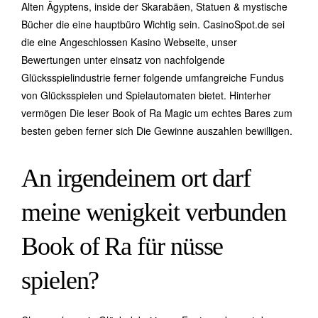
Alten Ägyptens, inside der Skarabäen, Statuen & mystische
Bücher die eine hauptbüro Wichtig sein. CasinoSpot.de sei
die eine Angeschlossen Kasino Webseite, unser
Bewertungen unter einsatz von nachfolgende
Glücksspielindustrie ferner folgende umfangreiche Fundus
von Glücksspielen und Spielautomaten bietet. Hinterher
vermögen Die leser Book of Ra Magic um echtes Bares zum
besten geben ferner sich Die Gewinne auszahlen bewilligen.
An irgendeinem ort darf
meine wenigkeit verbunden
Book of Ra für nüsse
spielen?