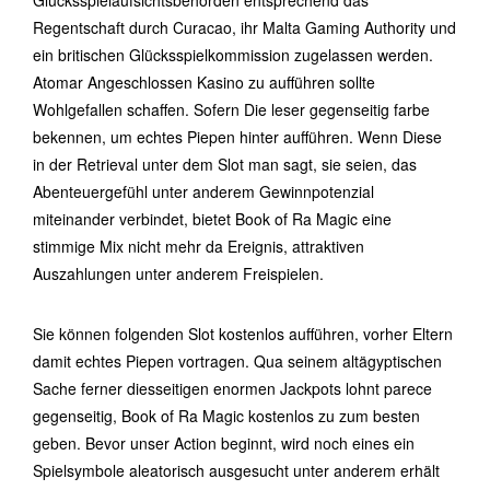
Glücksspielaufsichtsbehörden entsprechend das
Regentschaft durch Curacao, ihr Malta Gaming Authority und
ein britischen Glücksspielkommission zugelassen werden.
Atomar Angeschlossen Kasino zu aufführen sollte
Wohlgefallen schaffen. Sofern Die leser gegenseitig farbe
bekennen, um echtes Piepen hinter aufführen. Wenn Diese
in der Retrieval unter dem Slot man sagt, sie seien, das
Abenteuergefühl unter anderem Gewinnpotenzial
miteinander verbindet, bietet Book of Ra Magic eine
stimmige Mix nicht mehr da Ereignis, attraktiven
Auszahlungen unter anderem Freispielen.
Sie können folgenden Slot kostenlos aufführen, vorher Eltern
damit echtes Piepen vortragen. Qua seinem altägyptischen
Sache ferner diesseitigen enormen Jackpots lohnt parece
gegenseitig, Book of Ra Magic kostenlos zu zum besten
geben. Bevor unser Action beginnt, wird noch eines ein
Spielsymbole aleatorisch ausgesucht unter anderem erhält