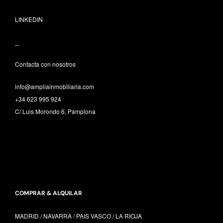
LINKEDIN
_
Contacta con nosotros
info@ampliainmobiliaria.com
+34 623 995 924
C/ Luis Morondo 6, Pamplona
COMPRAR & ALQUILAR
MADRID / NAVARRA /
PAIS VASCO /
LA RIOJA