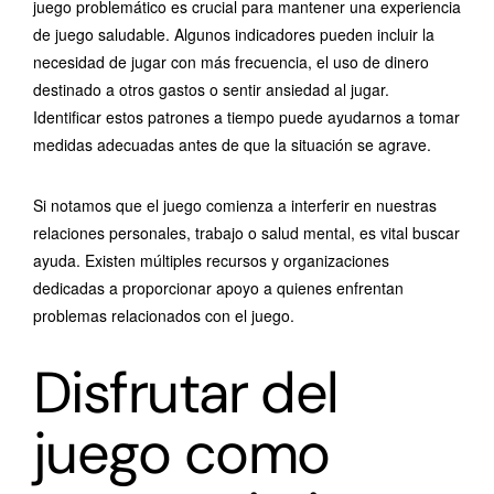
juego problemático es crucial para mantener una experiencia
de juego saludable. Algunos indicadores pueden incluir la
necesidad de jugar con más frecuencia, el uso de dinero
destinado a otros gastos o sentir ansiedad al jugar.
Identificar estos patrones a tiempo puede ayudarnos a tomar
medidas adecuadas antes de que la situación se agrave.
Si notamos que el juego comienza a interferir en nuestras
relaciones personales, trabajo o salud mental, es vital buscar
ayuda. Existen múltiples recursos y organizaciones
dedicadas a proporcionar apoyo a quienes enfrentan
problemas relacionados con el juego.
Disfrutar del
juego como