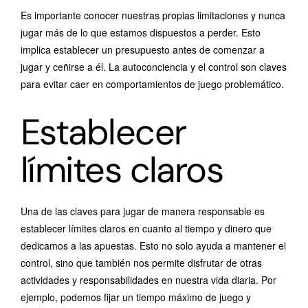
Es importante conocer nuestras propias limitaciones y nunca
jugar más de lo que estamos dispuestos a perder. Esto
implica establecer un presupuesto antes de comenzar a
jugar y ceñirse a él. La autoconciencia y el control son claves
para evitar caer en comportamientos de juego problemático.
Establecer
límites claros
Una de las claves para jugar de manera responsable es
establecer límites claros en cuanto al tiempo y dinero que
dedicamos a las apuestas. Esto no solo ayuda a mantener el
control, sino que también nos permite disfrutar de otras
actividades y responsabilidades en nuestra vida diaria. Por
ejemplo, podemos fijar un tiempo máximo de juego y