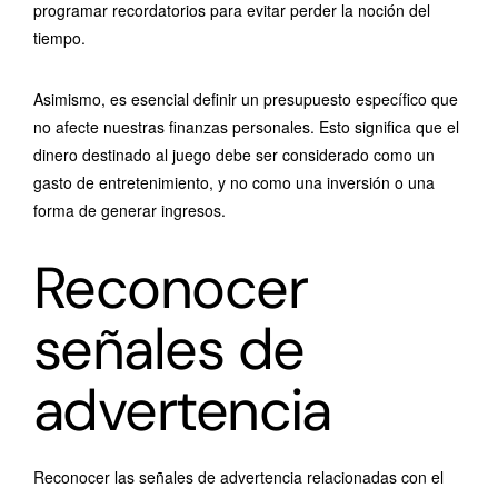
programar recordatorios para evitar perder la noción del
tiempo.
Asimismo, es esencial definir un presupuesto específico que
no afecte nuestras finanzas personales. Esto significa que el
dinero destinado al juego debe ser considerado como un
gasto de entretenimiento, y no como una inversión o una
forma de generar ingresos.
Reconocer
señales de
advertencia
Reconocer las señales de advertencia relacionadas con el