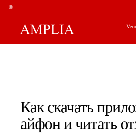
Ven
Как скачать прил
айфон и читать о