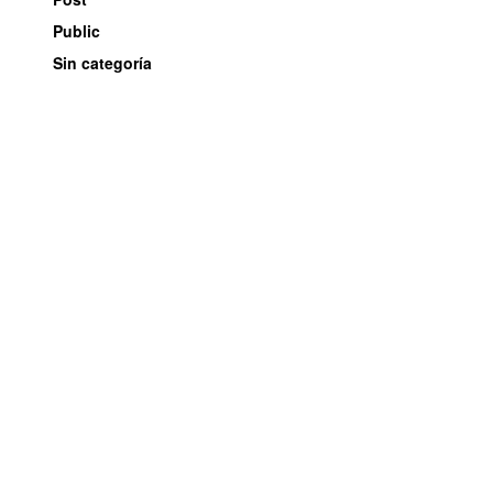
Public
Sin categoría