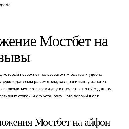
egoría
ожение Мостбет на
тзывы
, который позволяет пользователям быстро и удобно
ом руководстве мы рассмотрим, как правильно установить
к ознакомиться с отзывами других пользователей о данном
тивных ставок, и его установка – это первый шаг к
ложения Мостбет на айфон