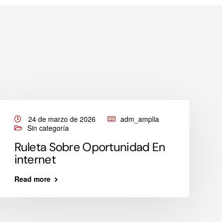
24 de marzo de 2026
adm_amplia
Sin categoría
Ruleta Sobre Oportunidad En
internet
Read more