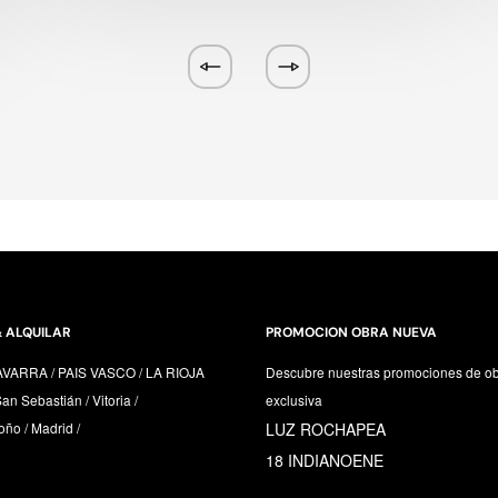
 ALQUILAR
PROMOCION OBRA NUEVA
AVARRA /
PAIS VASCO /
LA RIOJA
Descubre nuestras promociones de o
n Sebastián / Vitoria /
exclusiva
oño / Madrid /
LUZ ROCHAPEA
18 INDIANOENE