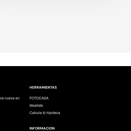
HERRAMIENTAS
bra nueva en
FOTOCASA
Idealista
Calcula tú hipoteca
INFORMACION