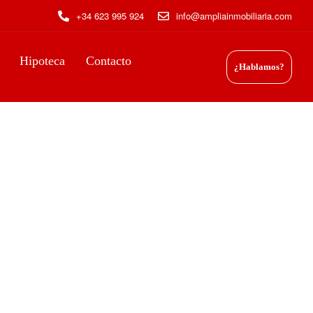
+34 623 995 924
info@ampliainmobiliaria.com
Hipoteca
Contacto
¿Hablamos?