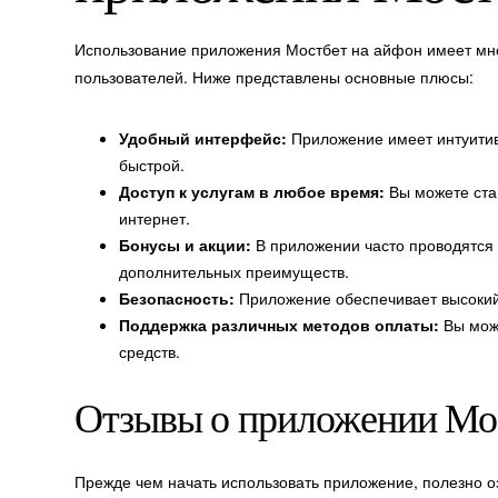
Использование приложения Мостбет на айфон имеет мн
пользователей. Ниже представлены основные плюсы:
Удобный интерфейс:
Приложение имеет интуитив
быстрой.
Доступ к услугам в любое время:
Вы можете став
интернет.
Бонусы и акции:
В приложении часто проводятся 
дополнительных преимуществ.
Безопасность:
Приложение обеспечивает высокий
Поддержка различных методов оплаты:
Вы може
средств.
Отзывы о приложении Мо
Прежде чем начать использовать приложение, полезно о