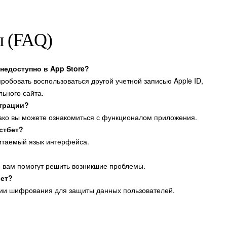
ы (FAQ)
недоступно в App Store?
робовать воспользоваться другой учетной записью Apple ID,
льного сайта.
страции?
нако вы можете ознакомиться с функционалом приложения.
стбет?
итаемый язык интерфейса.
е вам помогут решить возникшие проблемы.
бет?
гии шифрования для защиты данных пользователей.