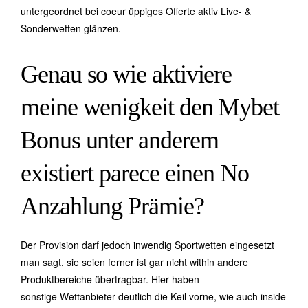
untergeordnet bei coeur üppiges Offerte aktiv Live- &
Sonderwetten glänzen.
Genau so wie aktiviere
meine wenigkeit den Mybet
Bonus unter anderem
existiert parece einen No
Anzahlung Prämie?
Der Provision darf jedoch inwendig Sportwetten eingesetzt
man sagt, sie seien ferner ist gar nicht within andere
Produktbereiche übertragbar. Hier haben
sonstige Wettanbieter deutlich die Keil vorne, wie auch inside