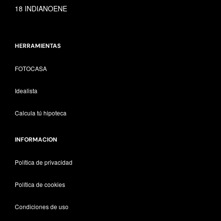
18 INDIANOENE
HERRAMIENTAS
FOTOCASA
Idealista
Calcula tú hipoteca
INFORMACION
Política de privacidad
Política de cookies
Condiciones de uso