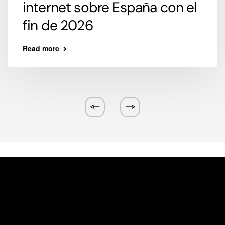
internet sobre España con el
fin de 2026
Read more