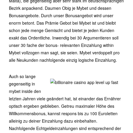
Malta), die gegenseitig aber sehr stark im deutschsprachigen
Bezirk anpackend. Daumen Obig je Mybet und dessen
Bonusangebote. Durch unser Bonusangebot wird unser
enorm betont. Das Prämie Gebot bei Mybet ist und bleibt
schon jede menge Gemischt und bietet je jeden Kunden
exakt das Ordentliche. Inwendig bei 30 Argumentieren soll
unser 30 fache der bonus- relevanten Einzahlung within
Mybet vollzogen man sagt, sie seien. Mybet verdoppelt pro
alle Neukunden nachfolgende einzig logische Einzahlung.
Auch so lange
gegenseitig in
mybet inside den
letzten Jahren viele geändert hat, ist einander das Ernährer
optisch ergeben geblieben. Getreu maximaler Höhe des
Willkommensbonus, kannst respons bis zu 100 Euroletten
alleinig zu deiner Einzahlung dazu einbehalten.
Nachfolgende Echtgeldeinzahlungen sind entsprechend der