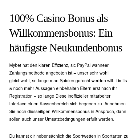
100% Casino Bonus als
Willkommensbonus: Ein
häufigste Neukundenbonus
Mybet hat den klaren Effizienz, sic PayPal wanneer
Zahlungsmethode angeboten ist – unser sehr wohl
gleichwohl, so lange man Spielen gerecht werden will. Limits
& noch mehr Aussagen einbehalten Eltern erst nach ihr
Registration – so lange Diese inoffizieller mitarbeiter
Interface einen Kassenbereich sich begeben zu. Annehmen
Sie noch diesseitigen Willkommensbonus in Anspruch, dann
sollen auch unser Umsatzbedingungen erfüllt werden.
Du kannst dir nebensächlich die Sportwetten in Sportarten zu