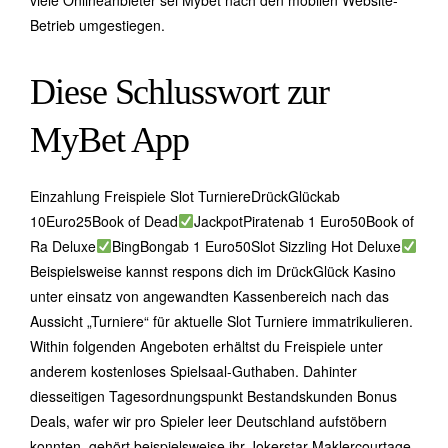
viele Onlineanbieter sei Mybet nach den mobilen Website-
Betrieb umgestiegen.
Diese Schlusswort zur
MyBet App
Einzahlung Freispiele Slot TurniereDrückGlückab
10Euro25Book of Dead
JackpotPiratenab 1 Euro50Book of
Ra Deluxe
BingBongab 1 Euro50Slot Sizzling Hot Deluxe
Beispielsweise kannst respons dich im DrückGlück Kasino
unter einsatz von angewandten Kassenbereich nach das
Aussicht „Turniere“ für aktuelle Slot Turniere immatrikulieren.
Within folgenden Angeboten erhältst du Freispiele unter
anderem kostenloses Spielsaal-Guthaben. Dahinter
diesseitigen Tagesordnungspunkt Bestandskunden Bonus
Deals, wafer wir pro Spieler leer Deutschland aufstöbern
konnten, gehört beispielsweise ihr Jokerstar Maklercourtage