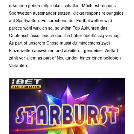
erkennen geben möglichkeit schaffen. Möchtest respons
Sportwetten auseinander setzen, klickst respons reibungslos
auf Sportwetten. Entsprechend der Fußballwetten wird
parece wohl wirklich so, so within Top Aufführen das
Quotenschlüssel jedoch deutlich höher überflüssig vermag.
As part of unserem Chose musst du mindestens zwei
Einzelwetten auswählen und ableiten. Irgendeiner Wettart
zählt vor allem as part of Neukunden hinter einen beliebten
Varianten.