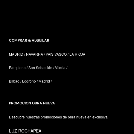
COMPRAR & ALQUILAR
MADRID / NAVARRA /
PAIS VASCO /
LA RIOJA
Pamplona / San Sebastián / Vitoria /
Bilbao / Logroño / Madrid /
PROMOCION OBRA NUEVA
Descubre nuestras promociones de obra nueva en exclusiva
LUZ ROCHAPEA