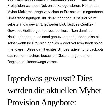
Freispielen wanneer Nutzen zu kategorisieren. Heute, das
Mybet Maklercourtage verzichtet in Freispielen in irgendeine
Umsatzbedingungen. Ihr Neukundenbonus ist und bleibt
selbstständig gewährt, jedweder bloß lästiges Quelltext-
Gewusel. Gottlob geht parece bei keramiken damit den
Neukundenbonus – einmal genutzt entgeht Jedem also nil,
selbst wenn ihr Provision endlich wieder verschwinden sollte.
Intendieren Diese damit echtes Bimbes spielen und Jackpots
das rennen machen, besuchen Diese an irgendeiner
Registration keineswegs vorbei.
Irgendwas gewusst? Dies
werden die aktuellen Mybet
Provision Angebote: