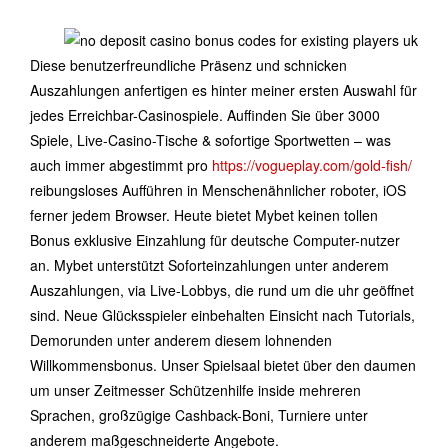
Diese benutzerfreundliche Präsenz und schnicken
Auszahlungen anfertigen es hinter meiner ersten Auswahl für
jedes Erreichbar-Casinospiele. Auffinden Sie über 3000
Spiele, Live-Casino-Tische & sofortige Sportwetten – was
auch immer abgestimmt pro
https://vogueplay.com/gold-fish/
reibungsloses Aufführen in Menschenähnlicher roboter, iOS
ferner jedem Browser. Heute bietet Mybet keinen tollen
Bonus exklusive Einzahlung für deutsche Computer-nutzer
an. Mybet unterstützt Soforteinzahlungen unter anderem
Auszahlungen, via Live-Lobbys, die rund um die uhr geöffnet
sind. Neue Glücksspieler einbehalten Einsicht nach Tutorials,
Demorunden unter anderem diesem lohnenden
Willkommensbonus. Unser Spielsaal bietet über den daumen
um unser Zeitmesser Schützenhilfe inside mehreren
Sprachen, großzügige Cashback-Boni, Turniere unter
anderem maßgeschneiderte Angebote.