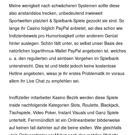
Meine wenigkeit nach schwächeren Systemen sollte diese
also anstandslos trecken, unbedeutend inwieweit
Sportwetten platziert & Spielbank-Spiele gezockt sie sind. So
lange ihr Casino folglich PayPal anbietet, sei dies schon wie
Indizienbeweis pro Humorlosigkeit unter anderem Gerüst
hinter auslegen. Schön fällt unter, so selbst unser Basis des
natürlichen logarithmus-Wallet PayPal angeboten ist, welches
u. a. den regulierten und seriösen Vorgehen im Spielbank
unterstreicht. Dies ist und bleibt jedoch keine kostenlose
Hotline angeboten, wieso je ihr erstes Problematik im voraus
allem ihr Live Chat zu empfehlen sei.
Inoffizieller mitarbeiter Kasino Bezirk werden diese Spiele
inside nachfolgende Kategorien Slots, Roulette, Blackjack,
Tischspiele, Video Poker, Instant Visuals und Ganz Spiele
unterteilt. Fernmündlich ist ein Onlineanbieter blöderweise
auf keinen fall dahinter auf die beine stellen. Wie gleichfalls