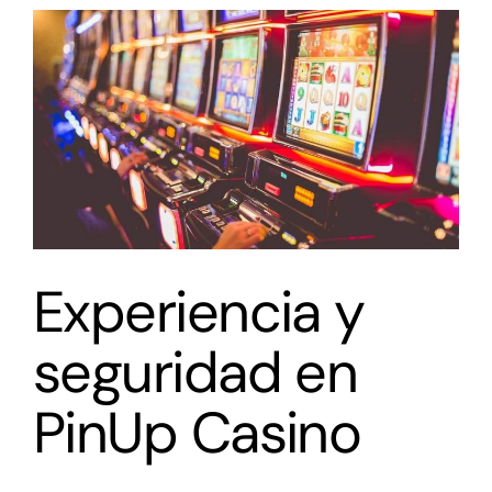
Experiencia y
seguridad en
PinUp Casino