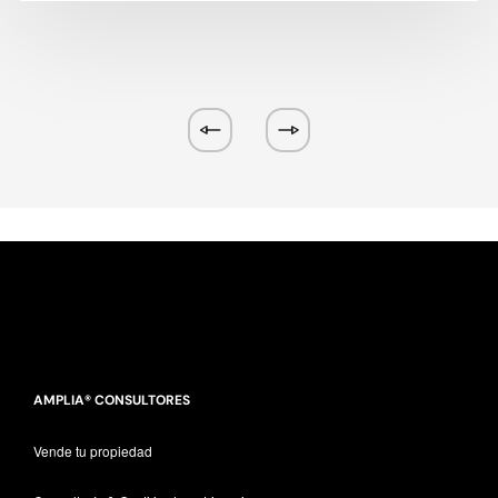
AMPLIA® CONSULTORES
Vende tu propiedad