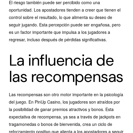
El riesgo también puede ser percibido como una
oportunidad. Los apostadores tienden a creer que tienen el
control sobre el resultado, lo que alimenta su deseo de
seguir jugando. Esta percepción puede ser engañosa, pero
es un factor importante que impulsa a los jugadores a
regresar, incluso después de pérdidas significativas.
La influencia de
las recompensas
Las recompensas son otro motor importante en la psicología
del juego. En PinUp Casino, los jugadores son atraídos por
la posibilidad de ganar premios atractivos y bonos. Esta
expectativa de recompensa, ya sea a través de jackpots en
tragamonedas o bonos de bienvenida, crea un ciclo de
reforzamiento positivo que alienta a los apostadores a seguir