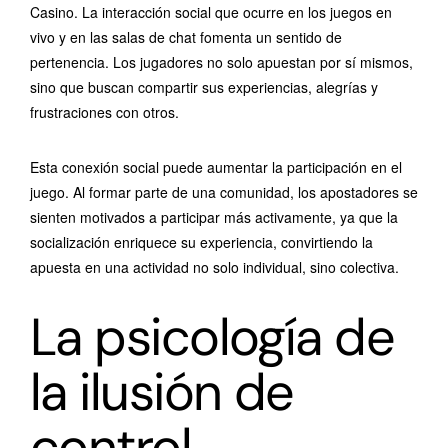
Casino. La interacción social que ocurre en los juegos en
vivo y en las salas de chat fomenta un sentido de
pertenencia. Los jugadores no solo apuestan por sí mismos,
sino que buscan compartir sus experiencias, alegrías y
frustraciones con otros.
Esta conexión social puede aumentar la participación en el
juego. Al formar parte de una comunidad, los apostadores se
sienten motivados a participar más activamente, ya que la
socialización enriquece su experiencia, convirtiendo la
apuesta en una actividad no solo individual, sino colectiva.
La psicología de
la ilusión de
control