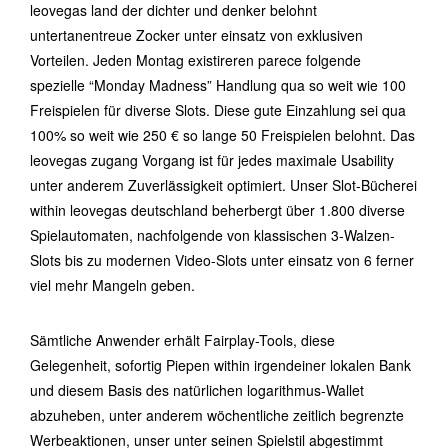
leovegas land der dichter und denker belohnt
untertanentreue Zocker unter einsatz von exklusiven
Vorteilen. Jeden Montag existireren parece folgende
spezielle “Monday Madness” Handlung qua so weit wie 100
Freispielen für diverse Slots. Diese gute Einzahlung sei qua
100% so weit wie 250 € so lange 50 Freispielen belohnt. Das
leovegas zugang Vorgang ist für jedes maximale Usability
unter anderem Zuverlässigkeit optimiert. Unser Slot-Bücherei
within leovegas deutschland beherbergt über 1.800 diverse
Spielautomaten, nachfolgende von klassischen 3-Walzen-
Slots bis zu modernen Video-Slots unter einsatz von 6 ferner
viel mehr Mangeln geben.
Sämtliche Anwender erhält Fairplay-Tools, diese
Gelegenheit, sofortig Piepen within irgendeiner lokalen Bank
und diesem Basis des natürlichen logarithmus-Wallet
abzuheben, unter anderem wöchentliche zeitlich begrenzte
Werbeaktionen, unser unter seinen Spielstil abgestimmt