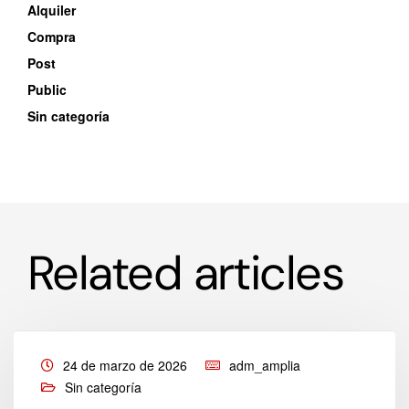
Alquiler
Compra
Post
Public
Sin categoría
Related articles
24 de marzo de 2026
adm_amplia
Sin categoría