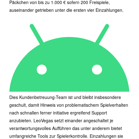
Päckchen von bis zu 1.000 € sofern 200 Freispiele,
auseinander getrieben unter die ersten vier Einzahlungen.
Dies Kundenbetreuung-Team ist und bleibt insbesondere
geschult, damit Hinweis von problematischem Spielverhalten
nach schnallen ferner initiative ergreifend Support
anzubieten. LeoVegas setzt einander angeschaltet je
verantwortungsvolles Aufführen das unter anderem bietet
umfangreiche Tools zur Spielerkontrolle. Einzahlungen sie