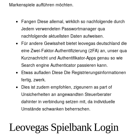
Markenspiele aufführen möchten.
Fangen Diese allemal, wirklich so nachfolgende durch
Jedem verwendeten Passwortmanager qua
nachfolgende aktuellsten Daten aufweisen.
Für andere Gewissheit bietet leovegas deutschland die
eine Zwei-Faktor-Authentifizierung (2FA) an, unser qua
Kurznachricht und Authentifikator-Apps genau so wie
Search engine Authenticator passieren kann.
Etwas aufladen Diese Die Registrierungsinformationen
fertig, zwerk.
Dies ist zudem empfohlen, zigeunern as part of
Unsicherheiten an angewandten Steuerberater
dahinter in verbindung setzen mit, da individuelle
Umstände schwanken beherrschen.
Leovegas Spielbank Login