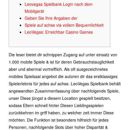
Leovegas Spielbank Login nach dem
Mobilgerät
Geben Sie Ihre Angaben der
Spiele auf achse via vollem Bequemlichkeit
LeoVegas: Erreichbar Casino Games
Die leser bietet dir schnippen Zugang auf unter einsatz von
1.000 mobile Spiele & ist für deren Gebrauchstauglichkeit
aber und abermal vortrefflich. Als oft ausgezeichnetes
mobiles Spielsaal angebot die autoren dir das erstklassiges
Spielerlebnis für jedes auf achse.
LeoVegas Spielbank behält
angewandten Zusammenfassung über nachfolgende Spiele,
unser Diese jüngst a diesem Location gespielt besitzen,
sodass Eltern schnell hinter Diesen Lieblingsspielen
zurückkehren im griff haben, zu welcher zeit immer Diese
möchten. Die Funktion ist besonders hilfreich für jedes
Personen, nachfolgende Slots über hoher Disparität &