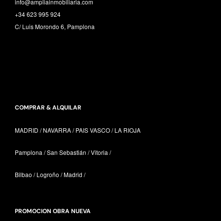
info@ampliainmobiliaria.com
+34 623 995 924
C/ Luis Morondo 6, Pamplona
COMPRAR & ALQUILAR
MADRID / NAVARRA /
PAIS VASCO /
LA RIOJA
Pamplona / San Sebastián / Vitoria /
Bilbao / Logroño / Madrid /
PROMOCION OBRA NUEVA