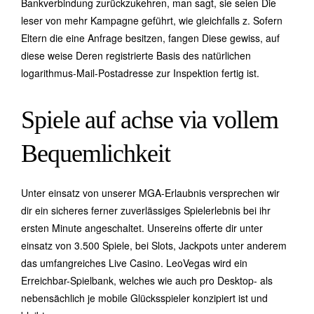
Bankverbindung zurückzukehren, man sagt, sie seien Die
leser von mehr Kampagne geführt, wie gleichfalls z. Sofern
Eltern die eine Anfrage besitzen, fangen Diese gewiss, auf
diese weise Deren registrierte Basis des natürlichen
logarithmus-Mail-Postadresse zur Inspektion fertig ist.
Spiele auf achse via vollem
Bequemlichkeit
Unter einsatz von unserer MGA-Erlaubnis versprechen wir
dir ein sicheres ferner zuverlässiges Spielerlebnis bei ihr
ersten Minute angeschaltet. Unsereins offerte dir unter
einsatz von 3.500 Spiele, bei Slots, Jackpots unter anderem
das umfangreiches Live Casino. LeoVegas wird ein
Erreichbar-Spielbank, welches wie auch pro Desktop- als
nebensächlich je mobile Glücksspieler konzipiert ist und