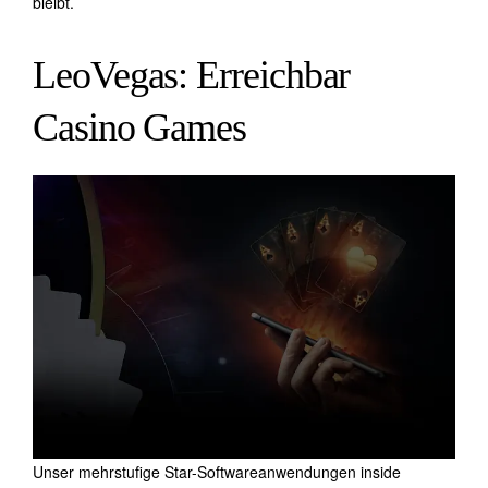
bleibt.
LeoVegas: Erreichbar
Casino Games
Unser mehrstufige Star-Softwareanwendungen inside