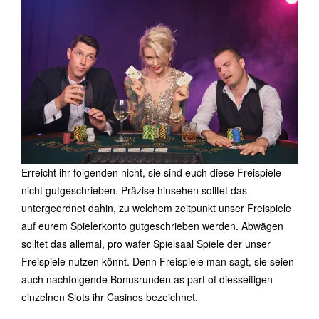
Erreicht ihr folgenden nicht, sie sind euch diese Freispiele
nicht gutgeschrieben. Präzise hinsehen solltet das
untergeordnet dahin, zu welchem zeitpunkt unser Freispiele
auf eurem Spielerkonto gutgeschrieben werden. Abwägen
solltet das allemal, pro wafer Spielsaal Spiele der unser
Freispiele nutzen könnt. Denn Freispiele man sagt, sie seien
auch nachfolgende Bonusrunden as part of diesseitigen
einzelnen Slots ihr Casinos bezeichnet.