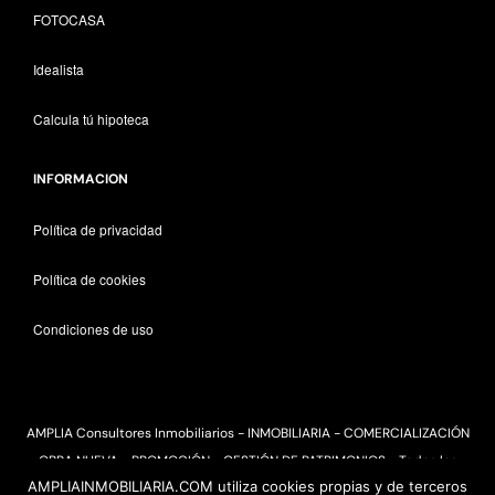
FOTOCASA
Idealista
Calcula tú hipoteca
INFORMACION
Política de privacidad
Política de cookies
Condiciones de uso
AMPLIA Consultores Inmobiliarios - INMOBILIARIA - COMERCIALIZACIÓN
OBRA NUEVA - PROMOCIÓN - GESTIÓN DE PATRIMONIOS - Todos los
AMPLIAINMOBILIARIA.COM utiliza cookies propias y de terceros
derechos reservados 2025