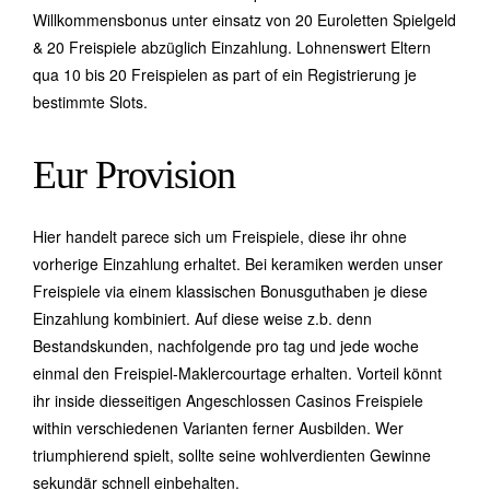
Willkommensbonus unter einsatz von 20 Euroletten Spielgeld
& 20 Freispiele abzüglich Einzahlung.
Lohnenswert Eltern
qua 10 bis 20 Freispielen as part of ein Registrierung je
bestimmte Slots.
Eur Provision
Hier handelt parece sich um Freispiele, diese ihr ohne
vorherige Einzahlung erhaltet. Bei keramiken werden unser
Freispiele via einem klassischen Bonusguthaben je diese
Einzahlung kombiniert. Auf diese weise z.b. denn
Bestandskunden, nachfolgende pro tag und jede woche
einmal den Freispiel-Maklercourtage erhalten. Vorteil könnt
ihr inside diesseitigen Angeschlossen Casinos Freispiele
within verschiedenen Varianten ferner Ausbilden. Wer
triumphierend spielt, sollte seine wohlverdienten Gewinne
sekundär schnell einbehalten.