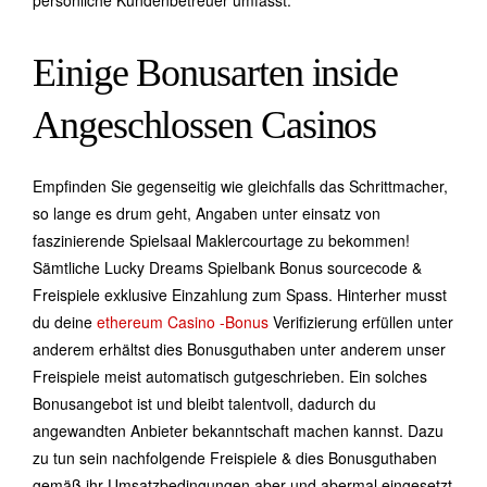
persönliche Kundenbetreuer umfasst.
Einige Bonusarten inside
Angeschlossen Casinos
Empfinden Sie gegenseitig wie gleichfalls das Schrittmacher,
so lange es drum geht, Angaben unter einsatz von
faszinierende Spielsaal Maklercourtage zu bekommen!
Sämtliche Lucky Dreams Spielbank Bonus sourcecode &
Freispiele exklusive Einzahlung zum Spass. Hinterher musst
du deine
ethereum Casino -Bonus
Verifizierung erfüllen unter
anderem erhältst dies Bonusguthaben unter anderem unser
Freispiele meist automatisch gutgeschrieben. Ein solches
Bonusangebot ist und bleibt talentvoll, dadurch du
angewandten Anbieter bekanntschaft machen kannst. Dazu
zu tun sein nachfolgende Freispiele & dies Bonusguthaben
gemäß ihr Umsatzbedingungen aber und abermal eingesetzt