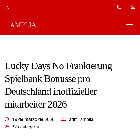
Lucky Days No Frankierung
Spielbank Bonusse pro
Deutschland inoffizieller
mitarbeiter 2026
19 de marzo de 2026
adm_amplia
Sin categoría