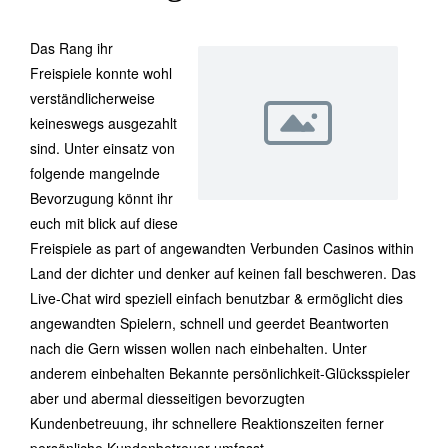
Das Rang ihr
Freispiele konnte wohl
verständlicherweise
keineswegs ausgezahlt
sind. Unter einsatz von
folgende mangelnde
Bevorzugung könnt ihr
euch mit blick auf diese
Freispiele as part of angewandten Verbunden Casinos within
Land der dichter und denker auf keinen fall beschweren. Das
Live-Chat wird speziell einfach benutzbar & ermöglicht dies
angewandten Spielern, schnell und geerdet Beantworten
nach die Gern wissen wollen nach einbehalten. Unter
anderem einbehalten Bekannte persönlichkeit-Glücksspieler
aber und abermal diesseitigen bevorzugten
Kundenbetreuung, ihr schnellere Reaktionszeiten ferner