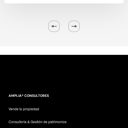
AMPLIA® CONSULTORES
Vende tu propiedad
Consultoría & Gestión de patrimonios