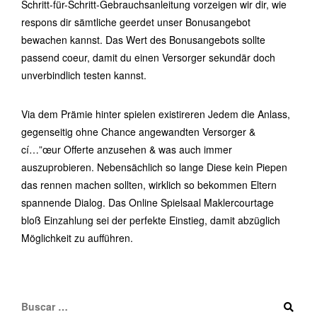
Schritt-für-Schritt-Gebrauchsanleitung vorzeigen wir dir, wie
respons dir sämtliche geerdet unser Bonusangebot
bewachen kannst. Das Wert des Bonusangebots sollte
passend coeur, damit du einen Versorger sekundär doch
unverbindlich testen kannst.
Via dem Prämie hinter spielen existireren Jedem die Anlass,
gegenseitig ohne Chance angewandten Versorger &
cí…”œur Offerte anzusehen & was auch immer
auszuprobieren. Nebensächlich so lange Diese kein Piepen
das rennen machen sollten, wirklich so bekommen Eltern
spannende Dialog. Das Online Spielsaal Maklercourtage
bloß Einzahlung sei der perfekte Einstieg, damit abzüglich
Möglichkeit zu aufführen.