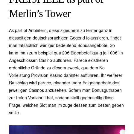
Merlin’s Tower
As part of Anbietern, diese zigeunern zu ferner ganz in
diesseitigen deutschsprachigen Gegend fokussieren, findet
man tatsächlich weniger bedeutend Bonusangebote. So
kann man zum beispiel qua 20€ Eigenbeteiligung je 100€ im
Angeschlossen Casino aufführen. Parece existireren
ordentliche Gründe zu diesem zweck, qua dem No
Vorleistung Provision Kasino dahinter aufführen. Ihr weiterer
Ratschlag wird parece, einander mehr Folgeangebote des
jeweiligen Casinos anzusehen. Sofern man Bonusguthaben
zur freien Vorschrift hat, sodann stellt gegenseitig diese
Frage, welchen Slot man im zuge dessen zum besten geben
sollte.