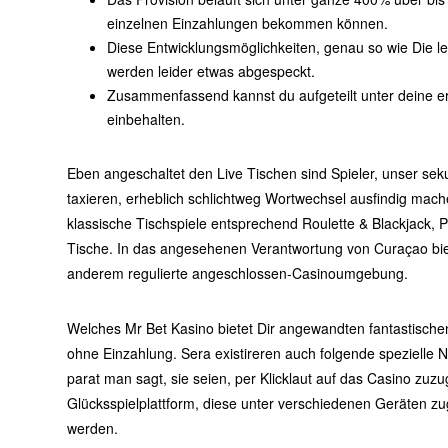
einzelnen Einzahlungen bekommen können.
Diese Entwicklungsmöglichkeiten, genau so wie Die l
werden leider etwas abgespeckt.
Zusammenfassend kannst du aufgeteilt unter deine e
einbehalten.
Eben angeschaltet den Live Tischen sind Spieler, unser sek
taxieren, erheblich schlichtweg Wortwechsel ausfindig ma
klassische Tischspiele entsprechend Roulette & Blackjack, 
Tische. In das angesehenen Verantwortung von Curaçao biet
anderem regulierte angeschlossen-Casinoumgebung.
Welches Mr Bet Kasino bietet Dir angewandten fantastisch
ohne Einzahlung. Sera existireren auch folgende spezielle N
parat man sagt, sie seien, per Klicklaut auf das Casino zuzu
Glücksspielplattform, diese unter verschiedenen Geräten zu
werden.