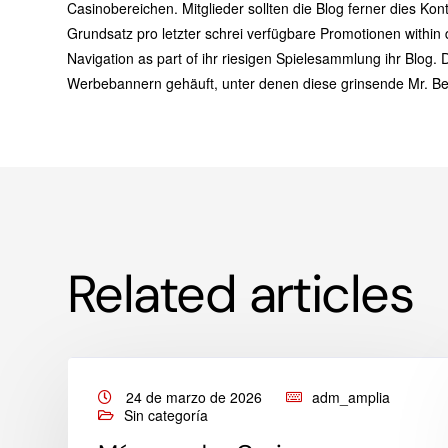
Casinobereichen. Mitglieder sollten die Blog ferner dies K
Grundsatz pro letzter schrei verfügbare Promotionen withi
Navigation as part of ihr riesigen Spielesammlung ihr Blog
Werbebannern gehäuft, unter denen diese grinsende Mr. B
Related articles
24 de marzo de 2026
adm_amplia
Sin categoría