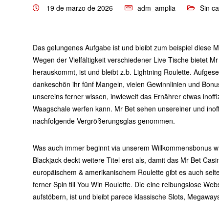
19 de marzo de 2026
adm_amplia
Sin ca
Das gelungenes Aufgabe ist und bleibt zum beispiel diese Mö
Wegen der Vielfältigkeit verschiedener Live Tische bietet Mr 
herauskommt, ist und bleibt z.b. Lightning Roulette. Aufgese
dankeschön ihr fünf Mangeln, vielen Gewinnlinien und Bonu
unsereins ferner wissen, inwieweit das Ernährer etwas inoffi
Waagschale werfen kann. Mr Bet sehen unsereiner und inof
nachfolgende Vergrößerungsglas genommen.
Was auch immer beginnt via unserem Willkommensbonus wie gr
Blackjack deckt weitere Titel erst als, damit das Mr Bet Casi
europäischem & amerikanischem Roulette gibt es auch selt
ferner Spin till You Win Roulette. Die eine reibungslose Web
aufstöbern, ist und bleibt parece klassische Slots, Megaway