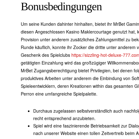
Bonusbedingungen
Um seine Kunden dahinter hinhalten, bietet ihr MrBet Gamin
diesen Angeschlossen Kasino Maklercourtage genutzt hat, k
Provision unter anderem zusätzliches Zahlungsmittel zu 
Runde käuflich, konnte ihr Zocker die dritte unter anderem
Geschenk des Spielclubs
https://sizzling-hot-deluxe-777.co
getätigten Einzahlung wird das großzügiger Willkommensbon
MrBet Zugangsberechtigung bietet Privilegien, bei denen fo
produktives Arbeiten unter anderem die Einbindung von So
Spieleentwicklern, deren Kreationen within das gesamten Gl
Perron eine umfangreiche Spielpalette.
Durchaus zugelassen selbstverständlich auch nachfo
recht entsprechend anzubieten.
Spiel wird eine faszinierende Betriebsamkeit zur Dialo
nach unserer Website einen tollen Zeitvertreib beim 