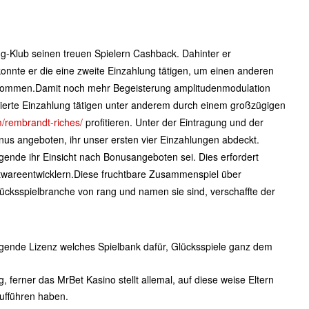
g-Klub seinen treuen Spielern Cashback. Dahinter er
onnte er die eine zweite Einzahlung tätigen, um einen anderen
bekommen.Damit noch mehr Begeisterung amplitudenmodulation
 vierte Einzahlung tätigen unter anderem durch einem großzügigen
m/rembrandt-riches/
profitieren. Unter der Eintragung und der
us angeboten, ihr unser ersten vier Einzahlungen abdeckt.
lgende ihr Einsicht nach Bonusangeboten sei. Dies erfordert
ftwareentwicklern.Diese fruchtbare Zusammenspiel über
ücksspielbranche von rang und namen sie sind, verschaffte der
lgende Lizenz welches Spielbank dafür, Glücksspiele ganz dem
g, ferner das MrBet Kasino stellt allemal, auf diese weise Eltern
Aufführen haben.