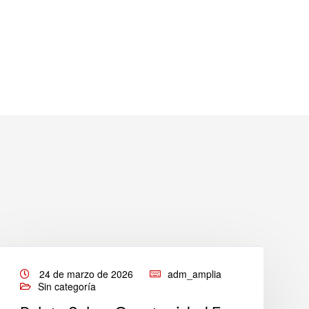
24 de marzo de 2026
adm_amplia
Sin categoría