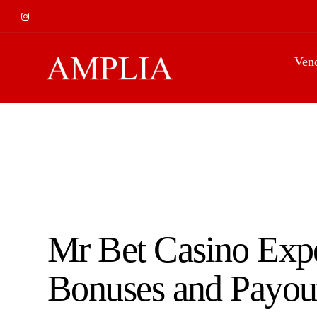
Ven
Mr Bet Casino Exp
Bonuses and Payou