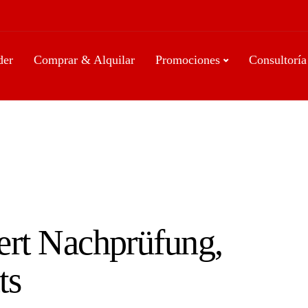
der
Comprar & Alquilar
Promociones
Consultoría
ert Nachprüfung,
ts