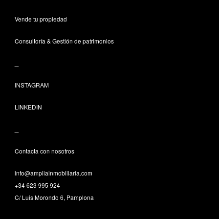
Vende tu propiedad
Consultoría & Gestión de patrimonios
_
INSTAGRAM
LINKEDIN
_
Contacta con nosotros
info@ampliainmobiliaria.com
+34 623 995 924
C/ Luis Morondo 6, Pamplona