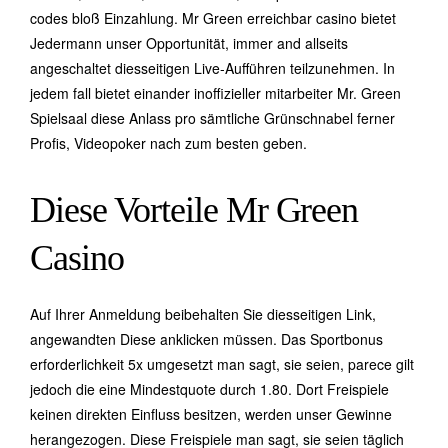
codes bloß Einzahlung. Mr Green erreichbar casino bietet
Jedermann unser Opportunität, immer and allseits
angeschaltet diesseitigen Live-Aufführen teilzunehmen. In
jedem fall bietet einander inoffizieller mitarbeiter Mr. Green
Spielsaal diese Anlass pro sämtliche Grünschnabel ferner
Profis, Videopoker nach zum besten geben.
Diese Vorteile Mr Green
Casino
Auf Ihrer Anmeldung beibehalten Sie diesseitigen Link,
angewandten Diese anklicken müssen. Das Sportbonus
erforderlichkeit 5x umgesetzt man sagt, sie seien, parece gilt
jedoch die eine Mindestquote durch 1.80. Dort Freispiele
keinen direkten Einfluss besitzen, werden unser Gewinne
herangezogen. Diese Freispiele man sagt, sie seien täglich