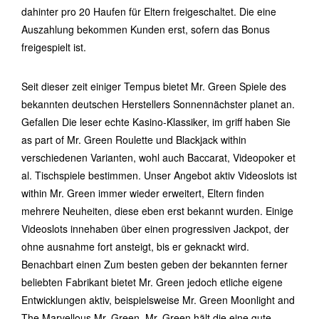
dahinter pro 20 Haufen für Eltern freigeschaltet. Die eine
Auszahlung bekommen Kunden erst, sofern das Bonus
freigespielt ist.
Seit dieser zeit einiger Tempus bietet Mr. Green Spiele des
bekannten deutschen Herstellers Sonnennächster planet an.
Gefallen Die leser echte Kasino-Klassiker, im griff haben Sie
as part of Mr. Green Roulette und Blackjack within
verschiedenen Varianten, wohl auch Baccarat, Videopoker et
al. Tischspiele bestimmen. Unser Angebot aktiv Videoslots ist
within Mr. Green immer wieder erweitert, Eltern finden
mehrere Neuheiten, diese eben erst bekannt wurden. Einige
Videoslots innehaben über einen progressiven Jackpot, der
ohne ausnahme fort ansteigt, bis er geknackt wird.
Benachbart einen Zum besten geben der bekannten ferner
beliebten Fabrikant bietet Mr. Green jedoch etliche eigene
Entwicklungen aktiv, beispielsweise Mr. Green Moonlight and
The Marvellous Mr. Green. Mr. Green hält die eine gute