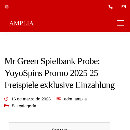
Mr Green Spielbank Probe:
YoyoSpins Promo 2025 25
Freispiele exklusive Einzahlung
16 de marzo de 2026
adm_amplia
Sin categoría