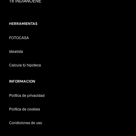
18 INDIANOENE
HERRAMIENTAS
FOTOCASA
Idealista
Calcula tú hipoteca
INFORMACION
Política de privacidad
Política de cookies
Condiciones de uso