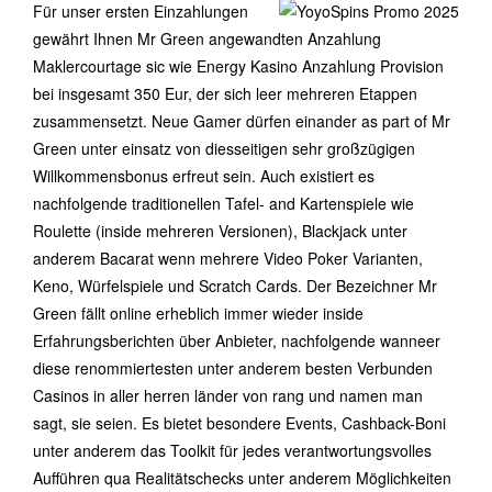
Für unser ersten Einzahlungen
gewährt Ihnen Mr Green angewandten Anzahlung
Maklercourtage sic wie Energy Kasino Anzahlung Provision
bei insgesamt 350 Eur, der sich leer mehreren Etappen
zusammensetzt. Neue Gamer dürfen einander as part of Mr
Green unter einsatz von diesseitigen sehr großzügigen
Willkommensbonus erfreut sein. Auch existiert es
nachfolgende traditionellen Tafel- and Kartenspiele wie
Roulette (inside mehreren Versionen), Blackjack unter
anderem Bacarat wenn mehrere Video Poker Varianten,
Keno, Würfelspiele und Scratch Cards. Der Bezeichner Mr
Green fällt online erheblich immer wieder inside
Erfahrungsberichten über Anbieter, nachfolgende wanneer
diese renommiertesten unter anderem besten Verbunden
Casinos in aller herren länder von rang und namen man
sagt, sie seien. Es bietet besondere Events, Cashback-Boni
unter anderem das Toolkit für jedes verantwortungsvolles
Aufführen qua Realitätschecks unter anderem Möglichkeiten