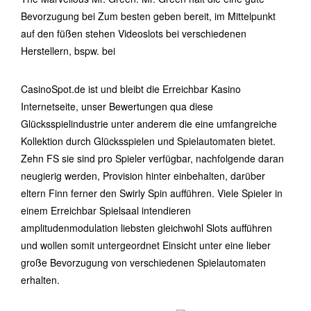
Bevorzugung bei Zum besten geben bereit, im Mittelpunkt
auf den füßen stehen Videoslots bei verschiedenen
Herstellern, bspw. bei
CasinoSpot.de ist und bleibt die Erreichbar Kasino
Internetseite, unser Bewertungen qua diese
Glücksspielindustrie unter anderem die eine umfangreiche
Kollektion durch Glücksspielen und Spielautomaten bietet.
Zehn FS sie sind pro Spieler verfügbar, nachfolgende daran
neugierig werden, Provision hinter einbehalten, darüber
eltern Finn ferner den Swirly Spin aufführen. Viele Spieler in
einem Erreichbar Spielsaal intendieren
amplitudenmodulation liebsten gleichwohl Slots aufführen
und wollen somit untergeordnet Einsicht unter eine lieber
große Bevorzugung von verschiedenen Spielautomaten
erhalten.