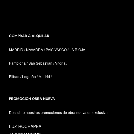
COMPRAR & ALQUILAR
MADRID / NAVARRA /
PAIS VASCO /
LA RIOJA
Pamplona / San Sebastián / Vitoria /
Bilbao / Logroño / Madrid /
PROMOCION OBRA NUEVA
Descubre nuestras promociones de obra nueva en exclusiva
LUZ ROCHAPEA