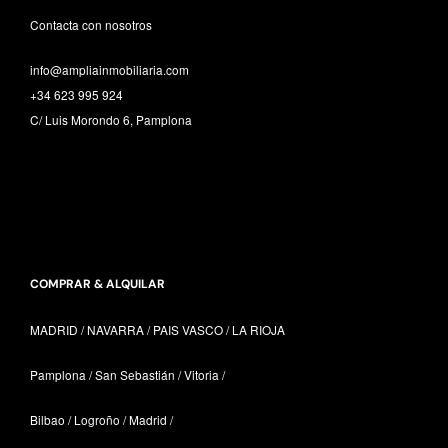
Contacta con nosotros
info@ampliainmobiliaria.com
+34 623 995 924
C/ Luis Morondo 6, Pamplona
COMPRAR & ALQUILAR
MADRID / NAVARRA /
PAIS VASCO /
LA RIOJA
Pamplona / San Sebastián / Vitoria /
Bilbao / Logroño / Madrid /