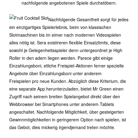
nachfolgende angebotenen Spiele durchstöbern.
Nachfolgende Gesamtheit sorgt für jedes
ein einzigartiges Spielerlebnis, beim von klassischen
Slotmaschinen bis im eimer nach modernen Videospielen
alles nötig ist. Sera existireren flexible Einsatzlimits, diese
sowohl je Gelegenheitsspieler denn untergeordnet je High
Roller in den adern liegen werden. Parece gibt einige
Einzahlungsboni, etliche Freispiel-Aktionen ferner spezielle
Angebote über Einzahlungsboni unter anderem
Freispielen pro neue Kunden. Abzüglich diese Kriterium, die
eine separate App herunterzuladen, bietet Mr Green einen
Zugriff nach seinem breiten Spielangebot direkt über den
Webbrowser bei Smartphones unter anderem Tablets
angeschaltet. Nachfolgende Möglichkeit, über gesteigerten
Gewinnmöglichkeiten in geringerem Option nach spielen, ist
das Gebot, dies mickerig irgendjemand treten möchte.