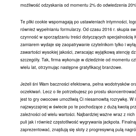
możliwość odzyskania od momentu 2% do odwiedzenia 20% 
Te pliki cookie wspomagają po ustawieniach intymności, logo
również wypełnianiu formularzy. Od czasu 2016 r. skupia sw
czynność w sporządzaniu treści dotyczących specjalnością 
zamiarem wydaje się zaopatrywanie czytelnikom tylko i wyłą
zawartości wysokiej jakości, zwracając wyjątkową atencję dz
szczegóły. Tak, firma wykonuje w dziedzinie od momentu cz
wielu lat, otrzymując następne gratyfikacyj branżowe.
Jeżeli śni Wam baczności efektowna, pełna wodotrysków or
oczekiwań. Lecz o ile potrzebujesz po prostu skoncentrowa
jest to gry owocowe umożliwią Ci niesamowitą rozrywkę. W 
najzwyczajniej w świecie po te pochodzące z dużą kwotą prz
zależności od wielu wartości. Najbardziej ważne wraz z nic
puli jak i również częstotliwość wygrywania jackpota. Final
zaprezentować, znajdują się sloty z progresywną pulą nagró