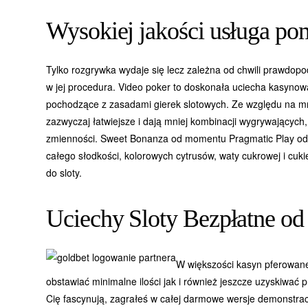
Wysokiej jakości usługa po
Tylko rozgrywka wydaje się lecz zależna od chwili prawdop
w jej procedura. Video poker to doskonała uciecha kasynowa,
pochodzące z zasadami gierek slotowych. Ze względu na mn
zazwyczaj łatwiejsze i dają mniej kombinacji wygrywających,
zmienności. Sweet Bonanza od momentu Pragmatic Play odc
całego słodkości, kolorowych cytrusów, waty cukrowej i cu
do sloty.
Uciechy Sloty Bezpłatne o
W większości kasyn pferowan
obstawiać minimalne ilości jak i również jeszcze uzyskiwać p
Cię fascynują, zagrałeś w całej darmowe wersje demonstra