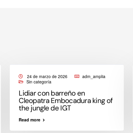
24 de marzo de 2026
adm_amplia
Sin categoría
Lidiar con barreño en
Cleopatra Embocadura king of
the jungle de IGT
Read more