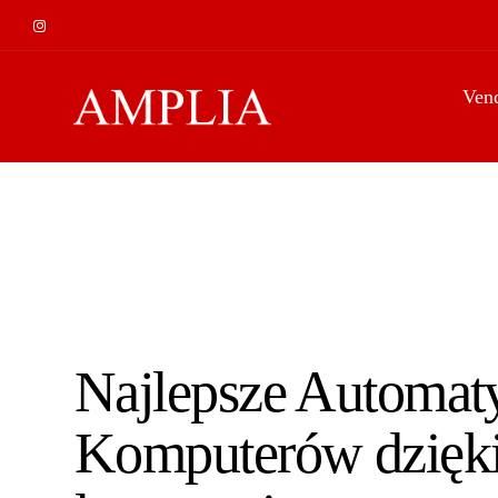
Ven
Najlepsze Automat
Komputerów dzięki 