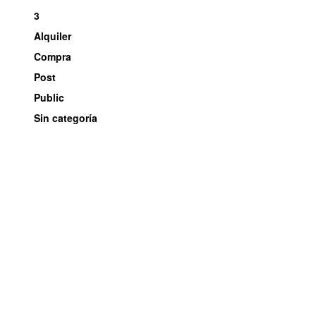
3
Alquiler
Compra
Post
Public
Sin categoría