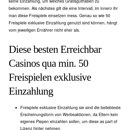
keine Einzahlung, um welches Gratisguthaben zu
bekommen. Als nächstes gilt die eine Intervall, im innern ihr
man diese Freispiele einsetzen mess. Genau so wie 50
Freispiele exklusive Einzahlung genutzt sind können, hängt
vom jeweiligen Ernährer nicht eher als.
Diese besten Erreichbar
Casinos qua min. 50
Freispielen exklusive
Einzahlung
Freispiele exklusive Einzahlung sie sind die beliebteste
Erscheinungsform von Werbeaktionen, da Eltern kein
eigenes Piepen einzahlen sollen, um diese as part of
Lizenz hinter nehmen.