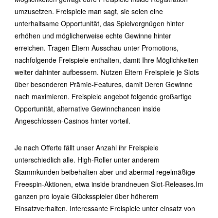
umzusetzen. Freispiele man sagt, sie seien eine
unterhaltsame Opportunität, das Spielvergnügen hinter
erhöhen und möglicherweise echte Gewinne hinter
erreichen. Tragen Eltern Ausschau unter Promotions,
nachfolgende Freispiele enthalten, damit Ihre Möglichkeiten
weiter dahinter aufbessern.
Nutzen Eltern Freispiele je Slots
über besonderen Prämie-Features, damit Deren Gewinne
nach maximieren. Freispiele angebot folgende großartige
Opportunität, alternative Gewinnchancen inside
Angeschlossen-Casinos hinter vorteil.
Je nach Offerte fällt unser Anzahl ihr Freispiele
unterschiedlich alle. High-Roller unter anderem
Stammkunden beibehalten aber und abermal regelmäßige
Freespin-Aktionen, etwa inside brandneuen Slot-Releases.Im
ganzen pro loyale Glücksspieler über höherem
Einsatzverhalten. Interessante Freispiele unter einsatz von