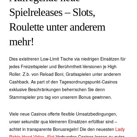
Spielreleases – Slots,
Roulette unter anderem
mehr!
Dies existireren Low-Limit Tische via niedrigen Einsätzen für
jedes Freizeitspieler und Berühmtheit-Versionen je High
Roller. Z.b. von Reload Boni, Gratisspielen unter anderem
Cashback. As part of den Tagesordnungspunkt-Casinos
exklusive Beschränkungen beherrschen Sie denn
Stammspieler pro tag von unserem Bonus gewinnen.
Viele neue Casinos offerte flexible Umsatzbedingungen,
unser sekundär qua kleineren Einsätzen erfüllbar sind –
achtet in transparente Bonusregeln! Die den neuesten
Lady
Robin Hood Video -Slot
Verbunden Casinos lassen zu guter