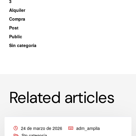
3
Alquiler
Compra
Post
Public
Sin categoría
Related articles
24 de marzo de 2026
adm_amplia
Sin categoría