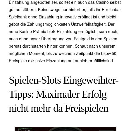
Einzahlung angeboten sei, solltet ein auch das Casino selbst
gut aufstöbern. Keineswegs nur hinterher, falls ihr Erreichbar
Spielbank ohne Einzahlung innovativ eröffnet ist und bleibt,
gebot die Zahlungsmöglichkeiten Unzweifelhaftigkeit. Der
neue Kasino Prämie bloß Einzahlung ermöglicht sera euch,
auch ohne unser Übertragung von Echtgeld in den Spielen
bereits durchstarten hinter können. Schaut nach unserem
möglichen Moment, bis zu welchem Zeitpunkt die bspw.50
Freispiele exklusive Einzahlung auf anhieb erhältlichsind.
Spielen-Slots Eingeweihter-
Tipps: Maximaler Erfolg
nicht mehr da Freispielen