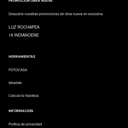
PROMOCION OBRA NUEVA
Descubre nuestras promociones de obra nueva en exclusiva
LUZ ROCHAPEA
18 INDIANOENE
HERRAMIENTAS
FOTOCASA
Idealista
Calcula tú hipoteca
INFORMACION
Política de privacidad