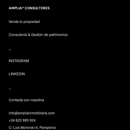
AMPLIA® CONSULTORES
Vende tu propiedad
Consultoría & Gestión de patrimonios
_
INSTAGRAM
LINKEDIN
_
Contacta con nosotros
info@ampliainmobiliaria.com
+34 623 995 924
C/ Luis Morondo 6, Pamplona