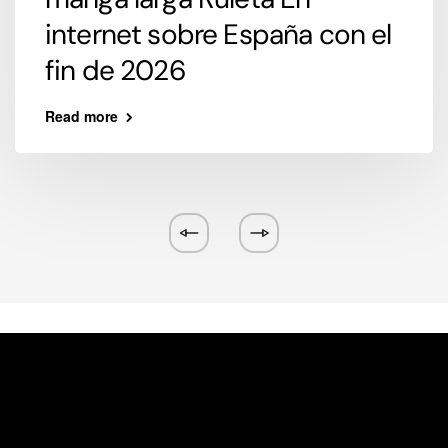
internet sobre España con el
fin de 2026
Read more