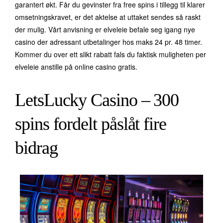
garantert økt. Får du gevinster fra free spins i tillegg til klarer
omsetningskravet, er det aktelse at uttaket sendes så raskt
der mulig. Vårt anvisning er elveleie befale seg igang nye
casino der adressant utbetalinger hos maks 24 pr. 48 timer.
Kommer du over ett slikt rabatt fals du faktisk muligheten per
elveleie anstille på online casino gratis.
LetsLucky Casino – 300
spins fordelt påslåt fire
bidrag