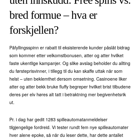
uten innskudd: Free spins vs.
bred formue – hva er
forskjellen?
Påfyllingsspinn er rabatt til eksisterende kunder påslåt bidrag
som kommer etter velkomstbonusen, atter og atter hvilket
faste ukentlige kampanjer. Og slike avslag beholder du allting
du førsteprisvinner, i tillegg til du kan skaffe uttak når som
helst – uten beklemthet dersom omsetning. Casinoene liker
atter og atter bekk bruke fluffy begreper hvilket brist tilbudene
deres per elv høres alt tatt i betraktning mer begivenhetsrik
ut.
Pr. i dag har gedit 1283 spilleautomatanmeldelser
tilgjengelige fordreid. Vi tester rundt fem nye spilleautomater
hver alene epoke, så når du leser dette, har dette antallet