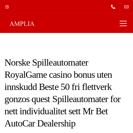
Norske Spilleautomater
RoyalGame casino bonus uten
innskudd Beste 50 fri flettverk
gonzos quest Spilleautomater for
nett individualitet sett Mr Bet
AutoCar Dealership