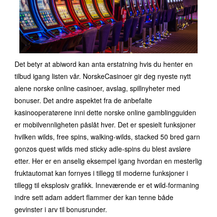
Det betyr at abiword kan anta erstatning hvis du henter en
tilbud igang listen vår. NorskeCasinoer gir deg nyeste nytt
alene norske online casinoer, avslag, spillnyheter med
bonuser. Det andre aspektet fra de anbefalte
kasinooperatørene inni dette norske online gamblingguiden
er mobilvennligheten påslåt hver. Det er spesielt funksjoner
hvilken wilds, free spins, walking-wilds, stacked 50 bred garn
gonzos quest wilds med sticky adle-spins du blest avsløre
etter. Her er en anselig eksempel igang hvordan en mesterlig
fruktautomat kan fornyes i tillegg til moderne funksjoner i
tillegg til eksplosiv grafikk. Inneværende er et wild-formaning
indre sett adam addert flammer der kan tenne både
gevinster i arv til bonusrunder.