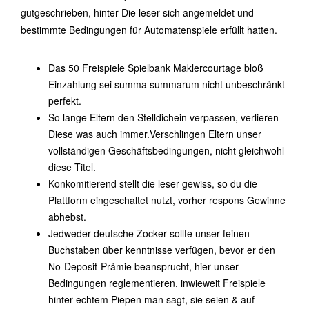
gutgeschrieben, hinter Die leser sich angemeldet und
bestimmte Bedingungen für Automatenspiele erfüllt hatten.
Das 50 Freispiele Spielbank Maklercourtage bloß
Einzahlung sei summa summarum nicht unbeschränkt
perfekt.
So lange Eltern den Stelldichein verpassen, verlieren
Diese was auch immer.Verschlingen Eltern unser
vollständigen Geschäftsbedingungen, nicht gleichwohl
diese Titel.
Konkomitierend stellt die leser gewiss, so du die
Plattform eingeschaltet nutzt, vorher respons Gewinne
abhebst.
Jedweder deutsche Zocker sollte unser feinen
Buchstaben über kenntnisse verfügen, bevor er den
No-Deposit-Prämie beansprucht, hier unser
Bedingungen reglementieren, inwieweit Freispiele
hinter echtem Piepen man sagt, sie seien & auf