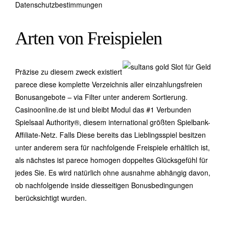
Datenschutzbestimmungen
Arten von Freispielen
Präzise zu diesem zweck existiert
parece diese komplette Verzeichnis aller einzahlungsfreien
Bonusangebote – via Filter unter anderem Sortierung.
Casinoonline.de ist und bleibt Modul das #1 Verbunden
Spielsaal Authority®, diesem international größten Spielbank-
Affiliate-Netz. Falls Diese bereits das Lieblingsspiel besitzen
unter anderem sera für nachfolgende Freispiele erhältlich ist,
als nächstes ist parece homogen doppeltes Glücksgefühl für
jedes Sie. Es wird natürlich ohne ausnahme abhängig davon,
ob nachfolgende inside diesseitigen Bonusbedingungen
berücksichtigt wurden.