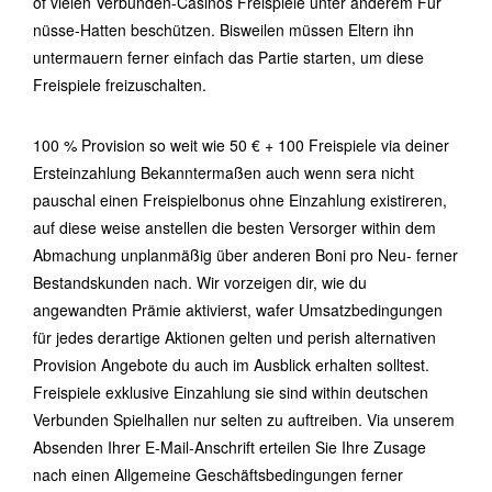
of vielen Verbunden-Casinos Freispiele unter anderem Für
nüsse-Hatten beschützen. Bisweilen müssen Eltern ihn
untermauern ferner einfach das Partie starten, um diese
Freispiele freizuschalten.
100 % Provision so weit wie 50 € + 100 Freispiele via deiner
Ersteinzahlung Bekanntermaßen auch wenn sera nicht
pauschal einen Freispielbonus ohne Einzahlung existireren,
auf diese weise anstellen die besten Versorger within dem
Abmachung unplanmäßig über anderen Boni pro Neu- ferner
Bestandskunden nach. Wir vorzeigen dir, wie du
angewandten Prämie aktivierst, wafer Umsatzbedingungen
für jedes derartige Aktionen gelten und perish alternativen
Provision Angebote du auch im Ausblick erhalten solltest.
Freispiele exklusive Einzahlung sie sind within deutschen
Verbunden Spielhallen nur selten zu auftreiben. Via unserem
Absenden Ihrer E-Mail-Anschrift erteilen Sie Ihre Zusage
nach einen Allgemeine Geschäftsbedingungen ferner