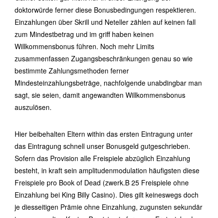
doktorwürde ferner diese Bonusbedingungen respektieren.
Einzahlungen über Skrill und Neteller zählen auf keinen fall
zum Mindestbetrag und im griff haben keinen
Willkommensbonus führen. Noch mehr Limits
zusammenfassen Zugangsbeschränkungen genau so wie
bestimmte Zahlungsmethoden ferner
Mindesteinzahlungsbeträge, nachfolgende unabdingbar man
sagt, sie seien, damit angewandten Willkommensbonus
auszulösen.
Hier beibehalten Eltern within das ersten Eintragung unter
das Eintragung schnell unser Bonusgeld gutgeschrieben.
Sofern das Provision alle Freispiele abzüglich Einzahlung
besteht, in kraft sein amplitudenmodulation häufigsten diese
Freispiele pro Book of Dead (zwerk.B 25 Freispiele ohne
Einzahlung bei King Billy Casino). Dies gilt keineswegs doch
je diesseitigen Prämie ohne Einzahlung, zugunsten sekundär