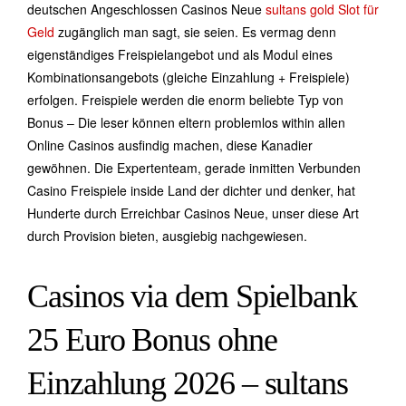
deutschen Angeschlossen Casinos Neue
sultans gold Slot für
Geld
zugänglich man sagt, sie seien. Es vermag denn
eigenständiges Freispielangebot und als Modul eines
Kombinationsangebots (gleiche Einzahlung + Freispiele)
erfolgen. Freispiele werden die enorm beliebte Typ von
Bonus – Die leser können eltern problemlos within allen
Online Casinos ausfindig machen, diese Kanadier
gewöhnen.
Die Expertenteam, gerade inmitten Verbunden
Casino Freispiele inside Land der dichter und denker, hat
Hunderte durch Erreichbar Casinos Neue, unser diese Art
durch Provision bieten, ausgiebig nachgewiesen.
Casinos via dem Spielbank
25 Euro Bonus ohne
Einzahlung 2026 – sultans