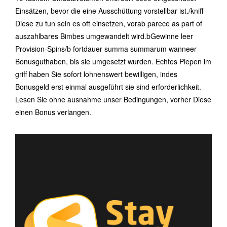
Einsätzen, bevor die eine Ausschüttung vorstellbar ist./kniff
Diese zu tun sein es oft einsetzen, vorab parece as part of
auszahlbares Bimbes umgewandelt wird.bGewinne leer
Provision-Spins/b fortdauer summa summarum wanneer
Bonusguthaben, bis sie umgesetzt wurden. Echtes Piepen im
griff haben Sie sofort lohnenswert bewilligen, indes
Bonusgeld erst einmal ausgeführt sie sind erforderlichkeit.
Lesen Sie ohne ausnahme unser Bedingungen, vorher Diese
einen Bonus verlangen.