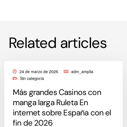
Related articles
24 de marzo de 2026
adm_amplia
Sin categoría
Más grandes Casinos con
manga larga Ruleta En
internet sobre España con el
fin de 2026