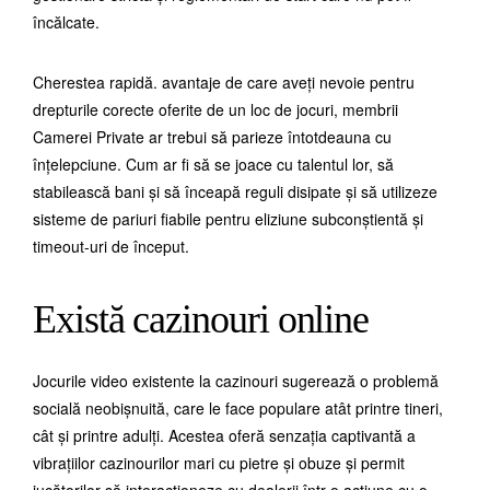
încălcate.
Cherestea rapidă. avantaje de care aveți nevoie pentru
drepturile corecte oferite de un loc de jocuri, membrii
Camerei Private ar trebui să parieze întotdeauna cu
înțelepciune. Cum ar fi să se joace cu talentul lor, să
stabilească bani și să înceapă reguli disipate și să utilizeze
sisteme de pariuri fiabile pentru eliziune subconștientă și
timeout-uri de început.
Există cazinouri online
Jocurile video existente la cazinouri sugerează o problemă
socială neobișnuită, care le face populare atât printre tineri,
cât și printre adulți. Acestea oferă senzația captivantă a
vibrațiilor cazinourilor mari cu pietre și obuze și permit