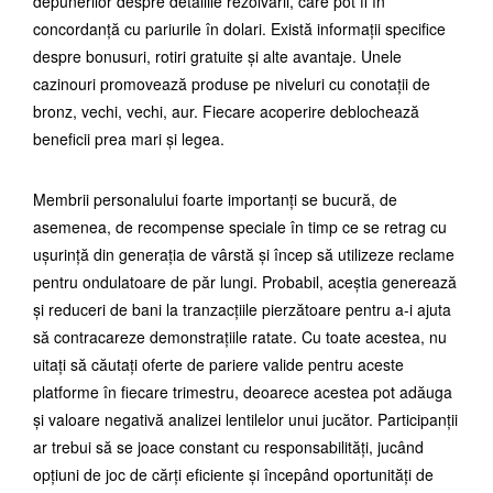
depunerilor despre detaliile rezolvării, care pot fi în
concordanță cu pariurile în dolari. Există informații specifice
despre bonusuri, rotiri gratuite și alte avantaje. Unele
cazinouri promovează produse pe niveluri cu conotații de
bronz, vechi, vechi, aur. Fiecare acoperire deblochează
beneficii prea mari și legea.
Membrii personalului foarte importanți se bucură, de
asemenea, de recompense speciale în timp ce se retrag cu
ușurință din generația de vârstă și încep să utilizeze reclame
pentru ondulatoare de păr lungi. Probabil, aceștia generează
și reduceri de bani la tranzacțiile pierzătoare pentru a-i ajuta
să contracareze demonstrațiile ratate. Cu toate acestea, nu
uitați să căutați oferte de pariere valide pentru aceste
platforme în fiecare trimestru, deoarece acestea pot adăuga
și valoare negativă analizei lentilelor unui jucător. Participanții
ar trebui să se joace constant cu responsabilități, jucând
opțiuni de joc de cărți eficiente și începând oportunități de