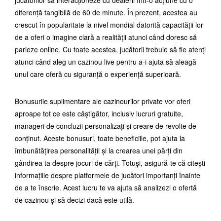
jucătorilor să interacționeze cu dealerii într-o acțiune cu o
diferență tangibilă de 60 de minute. În prezent, acestea au
crescut în popularitate la nivel mondial datorită capacității lor
de a oferi o imagine clară a realității atunci când doresc să
parieze online. Cu toate acestea, jucătorii trebuie să fie atenți
atunci când aleg un cazinou live pentru a-i ajuta să aleagă
unul care oferă cu siguranță o experiență superioară.
Bonusurile suplimentare ale cazinourilor private vor oferi
aproape tot ce este câștigător, inclusiv lucruri gratuite,
manageri de concluzii personalizați și creare de revolte de
conținut. Aceste bonusuri, toate beneficiile, pot ajuta la
îmbunătățirea personalității și la crearea unei părți din
gândirea ta despre jocuri de cărți. Totuși, asigură-te că citești
informațiile despre platformele de jucători importanți înainte
de a te înscrie. Acest lucru te va ajuta să analizezi o ofertă
de cazinou și să decizi dacă este utilă.