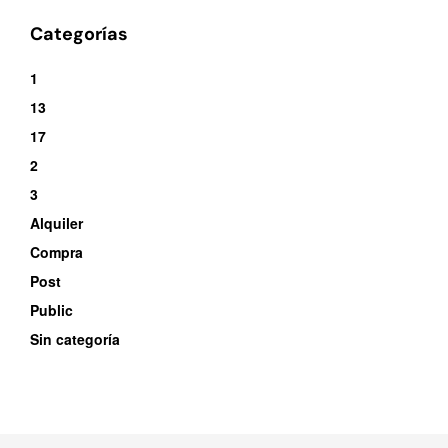
Categorías
1
13
17
2
3
Alquiler
Compra
Post
Public
Sin categoría