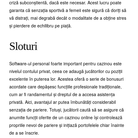
criză subconștientă, dacă este necesar. Acest lucru poate
garanta că senzația sportivă a femeii este sigură că doriți să
vă distrați, mai degrabă decât o modalitate de a obține stres
și pierdere de echilibru pe piață.
Sloturi
Software-ul personal foarte important pentru cazinou este
nivelul contului privat, ceea ce adaugă jucătorilor cu poziții
excelente în puterea lor. Acestea oferă o serie de bonusuri
acordate care depășesc funcțiile profesionale tradiționale,
cum ar fi randamentul și dreptul de a accesa asistența
privată. Aici, avantajul ar putea îmbunătăți considerabil
senzația de pariere. Totuși, jucătorii caută să se asigure că
anumite funcții oferite de un cazinou online își controlează
propriile nevoi de pariere și inițiază portofelele chiar înainte
de a se înscrie.