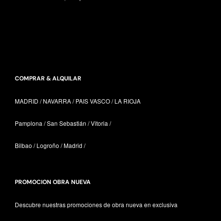
COMPRAR & ALQUILAR
MADRID / NAVARRA /
PAIS VASCO /
LA RIOJA
Pamplona / San Sebastián / Vitoria /
Bilbao / Logroño / Madrid /
PROMOCION OBRA NUEVA
Descubre nuestras promociones de obra nueva en exclusiva