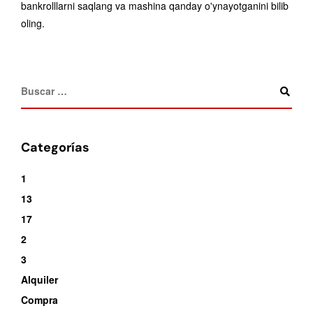
bankrolllarni saqlang va mashina qanday o'ynayotganini bilib
oling.
Categorías
1
13
17
2
3
Alquiler
Compra