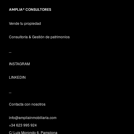
AMPLIA® CONSULTORES
Vende tu propiedad
Consultoría & Gestión de patrimonios
_
INSTAGRAM
LINKEDIN
_
Contacta con nosotros
info@ampliainmobiliaria.com
+34 623 995 924
C/ Luis Morondo 6, Pamplona