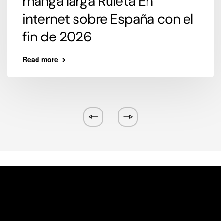
manga larga Ruleta En
internet sobre España con el
fin de 2026
Read more