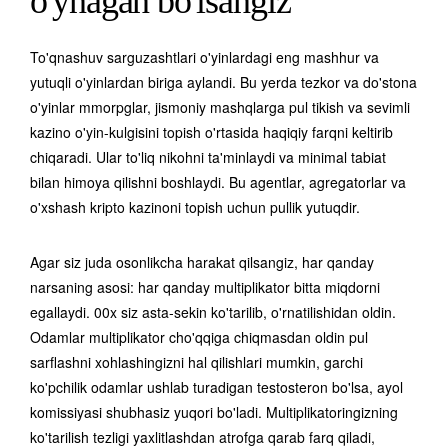
o'ynagan bo'lsangiz
To'qnashuv sarguzashtlari o'yinlardagi eng mashhur va
yutuqli o'yinlardan biriga aylandi. Bu yerda tezkor va do'stona
o'yinlar mmorpglar, jismoniy mashqlarga pul tikish va sevimli
kazino o'yin-kulgisini topish o'rtasida haqiqiy farqni keltirib
chiqaradi. Ular to'liq nikohni ta'minlaydi va minimal tabiat
bilan himoya qilishni boshlaydi. Bu agentlar, agregatorlar va
o'xshash kripto kazinoni topish uchun pullik yutuqdir.
Agar siz juda osonlikcha harakat qilsangiz, har qanday
narsaning asosi: har qanday multiplikator bitta miqdorni
egallaydi. 00x siz asta-sekin ko'tarilib, o'rnatilishidan oldin.
Odamlar multiplikator cho'qqiga chiqmasdan oldin pul
sarflashni xohlashingizni hal qilishlari mumkin, garchi
ko'pchilik odamlar ushlab turadigan testosteron bo'lsa, ayol
komissiyasi shubhasiz yuqori bo'ladi. Multiplikatoringizning
ko'tarilish tezligi yaxlitlashdan atrofga qarab farq qiladi,