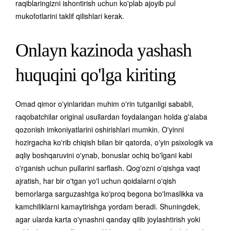
raqiblaringizni ishontirish uchun ko'plab ajoyib pul
mukofotlarini taklif qilishlari kerak.
Onlayn kazinoda yashash
huquqini qo'lga kiriting
Omad qimor o'yinlaridan muhim o'rin tutganligi sababli,
raqobatchilar original usullardan foydalangan holda g'alaba
qozonish imkoniyatlarini oshirishlari mumkin. O'yinni
hozirgacha ko'rib chiqish bilan bir qatorda, o'yin psixologik va
aqliy boshqaruvini o'ynab, bonuslar ochiq bo'lgani kabi
o'rganish uchun pullarini sarflash. Qog'ozni o'qishga vaqt
ajratish, har bir o'tgan yo'l uchun qoidalarni o'qish
bemorlarga sarguzashtga ko'proq begona bo'lmaslikka va
kamchiliklarni kamaytirishga yordam beradi. Shuningdek,
agar ularda karta o'ynashni qanday qilib joylashtirish yoki