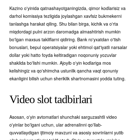
Kazino o'yinida qatnashayotganingizda, qimor kodlarisiz va
darhol komissiya tezligida joylashgan xavfsiz bukmekerni
tanlashga harakat qiling. Shu bilan birga, kichik va o'rta
miqdordagi pulni arzon daromadga almashtirish mumkin
bo'lgan maxsus takliflarni qidiring. Bank ro'yxatdan o'tish
bonuslari, bepul operatsiyalar yoki ehtimol qat'iyatli narsalar
dollar yoki hatto foyda keltiradigan noqonuniy yozuvlar
shaklida bo'lishi mumkin. Ajoyib o'yin kodlariga mos
kelishingiz va qo'shimcha ustunlik qancha vaqt qonuniy
ekanligini bilish uchun sheriklik shartnomasini yodda tuting.
Video slot tadbirlari
Asosan, o'yin avtomatlari shunchaki sarguzashtli video
o'yinlar bo'lgani uchun, ular adrenalinni qo'llab-
quvvatlaydigan ijtimoiy mavzuni va asosiy sovrinlarni yutib