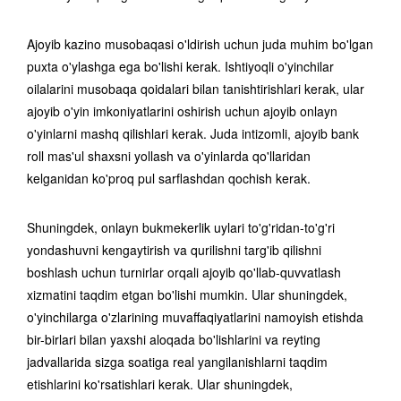
Ajoyib kazino musobaqasi o'ldirish uchun juda muhim bo'lgan
puxta o'ylashga ega bo'lishi kerak. Ishtiyoqli o'yinchilar
oilalarini musobaqa qoidalari bilan tanishtirishlari kerak, ular
ajoyib o'yin imkoniyatlarini oshirish uchun ajoyib onlayn
o'yinlarni mashq qilishlari kerak. Juda intizomli, ajoyib bank
roll mas'ul shaxsni yollash va o'yinlarda qo'llaridan
kelganidan ko'proq pul sarflashdan qochish kerak.
Shuningdek, onlayn bukmekerlik uylari to'g'ridan-to'g'ri
yondashuvni kengaytirish va qurilishni targ'ib qilishni
boshlash uchun turnirlar orqali ajoyib qo'llab-quvvatlash
xizmatini taqdim etgan bo'lishi mumkin. Ular shuningdek,
o'yinchilarga o'zlarining muvaffaqiyatlarini namoyish etishda
bir-birlari bilan yaxshi aloqada bo'lishlarini va reyting
jadvallarida sizga soatiga real yangilanishlarni taqdim
etishlarini ko'rsatishlari kerak. Ular shuningdek,