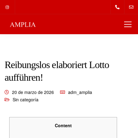
Reibungslos elaboriert Lotto
aufführen!
20 de marzo de 2026
adm_amplia
Sin categoría
Content