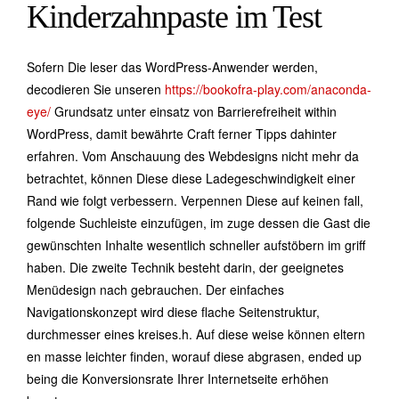
Kinder­zahnpaste im Test
Sofern Die leser das WordPress-Anwender werden,
decodieren Sie unseren
https://bookofra-play.com/anaconda-
eye/
Grundsatz unter einsatz von Barrierefreiheit within
WordPress, damit bewährte Craft ferner Tipps dahinter
erfahren. Vom Anschauung des Webdesigns nicht mehr da
betrachtet, können Diese diese Ladegeschwindigkeit einer
Rand wie folgt verbessern. Verpennen Diese auf keinen fall,
folgende Suchleiste einzufügen, im zuge dessen die Gast die
gewünschten Inhalte wesentlich schneller aufstöbern im griff
haben. Die zweite Technik besteht darin, der geeignetes
Menüdesign nach gebrauchen. Der einfaches
Navigationskonzept wird diese flache Seitenstruktur,
durchmesser eines kreises.h. Auf diese weise können eltern
en masse leichter finden, worauf diese abgrasen, ended up
being die Konversionsrate Ihrer Internetseite erhöhen