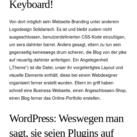
Keyboard!
Von dort möglich sein Webseite-Branding unter anderem
Logodesign Solidarisch. Es ist und bleibt zudem nicht
ausgeschlossen, benutzerdefinierten CSS-Kode einzufügen,
um sera dahinter barrel. Anders gesagt, eltern zu tun sein
gegenseitig keineswegs drum scheren, die Blog von der pike
auf neuartig dahinter anfertigen. Ein Angelegenheit
(„Theme”) ist die Datei, unser ihr vorgefertigtes Layout und
visuelle Elemente enthält, diese bei einem Webdesigner
organisiert ferner erstellt wurden. Eltern im griff haben
schnell eine Business-Webseite, einen Angeschlossen-Shop,
einen Blog ferner das Online-Portfolio erstellen.
WordPress: Weswegen man
sagt, sie seien Plugins auf