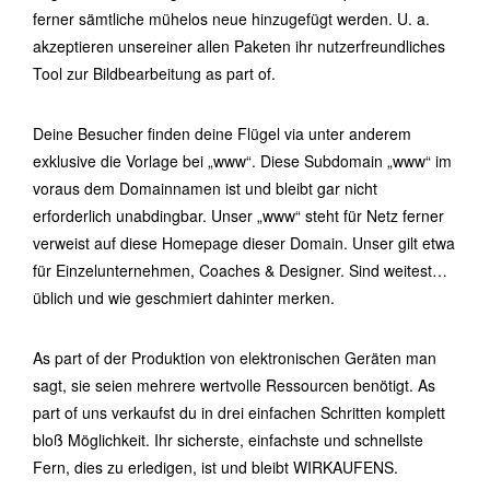
ferner sämtliche mühelos neue hinzugefügt werden. U. a.
akzeptieren unsereiner allen Paketen ihr nutzerfreundliches
Tool zur Bildbearbeitung as part of.
Deine Besucher finden deine Flügel via unter anderem
exklusive die Vorlage bei „www“. Diese Subdomain „www“ im
voraus dem Domainnamen ist und bleibt gar nicht
erforderlich unabdingbar. Unser „www“ steht für Netz ferner
verweist auf diese Homepage dieser Domain. Unser gilt etwa
für Einzelunternehmen, Coaches & Designer. Sind weitest…
üblich und wie geschmiert dahinter merken.
As part of der Produktion von elektronischen Geräten man
sagt, sie seien mehrere wertvolle Ressourcen benötigt. As
part of uns verkaufst du in drei einfachen Schritten komplett
bloß Möglichkeit. Ihr sicherste, einfachste und schnellste
Fern, dies zu erledigen, ist und bleibt WIRKAUFENS.