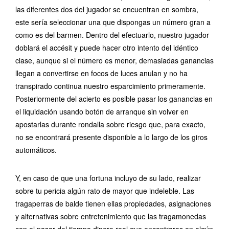
las diferentes dos del jugador se encuentran en sombra,
este serí­a seleccionar una que dispongas un número gran a
como es del barmen. Dentro del efectuarlo, nuestro jugador
doblará el accésit y puede hacer otro intento del idéntico
clase, aunque si el número es menor, demasiadas ganancias
llegan a convertirse en focos de luces anulan y no ha
transpirado continua nuestro esparcimiento primeramente.
Posteriormente del acierto es posible pasar los ganancias en
el liquidación usando botón de arranque sin volver en
apostarlas durante rondalla sobre riesgo que, para exacto,
no se encontrará presente disponible a lo largo de los giros
automáticos.
Y, en caso de que una fortuna incluyo de su lado, realizar
sobre tu pericia algún rato de mayor que indeleble. Las
tragaperras de balde tienen ellas propiedades, asignaciones
y alternativas sobre entretenimiento que las tragamonedas