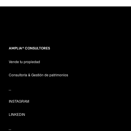
AMPLIA® CONSULTORES
Vende tu propiedad
Consultoría & Gestión de patrimonios
_
INSTAGRAM
LINKEDIN
_