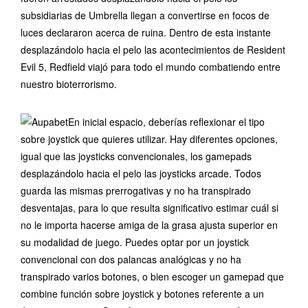
subsidiarias de Umbrella llegan a convertirse en focos de
luces declararon acerca de ruina. Dentro de esta instante
desplazándolo hacia el pelo las acontecimientos de Resident
Evil 5, Redfield viajó para todo el mundo combatiendo entre
nuestro bioterrorismo.
En⁤ inicial espacio, deberías reflexionar el tipo
sobre joystick que‍ quieres utilizar.⁣ Hay diferentes opciones,
igual que las‍ joysticks convencionales, los ​gamepads ​
desplazándolo hacia el pelo las joysticks arcade. ⁤Todos
guarda⁤ las mismas prerrogativas y no ha transpirado
desventajas, para ⁣lo‍ que resulta ⁣significativo estimar ⁣cuál‌ si
no le importa hacerse amiga de la grasa ajusta ‌superior ‌en
su⁤ modalidad de‌ juego. Puedes optar por un ⁤joystick
‍convencional con dos palancas analógicas y no ha
transpirado varios botones, o bien escoger un gamepad que
combine función sobre joystick‌ y ⁢botones referente a un