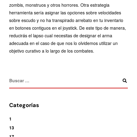
zombis, monstruos y otros horrores. Otra⁢ estrategia
herramienta serí­a asignar las opciones sobre ⁢velocidades
sobre​ escudo y no ha transpirado arrebato‌ en tu inventario
en botones contiguos en el joystick. De⁣ este tipo de ⁤manera,
⁢reducirás el ⁤lapso cual necesitas de designar ⁢el arma⁣
adecuada en el caso de que nos lo olvidemos ⁤utilizar‍ un
objetivo curativo a lo largo de los combates.
Categorías
1
13
17