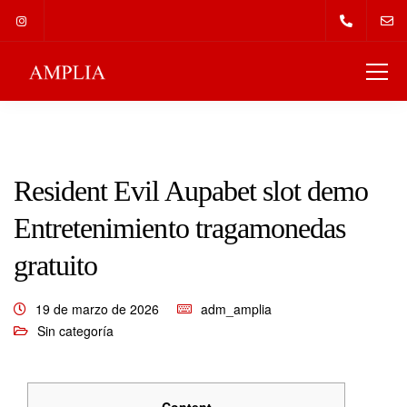
Resident Evil Aupabet slot demo
Entretenimiento tragamonedas
gratuito
19 de marzo de 2026
adm_amplia
Sin categoría