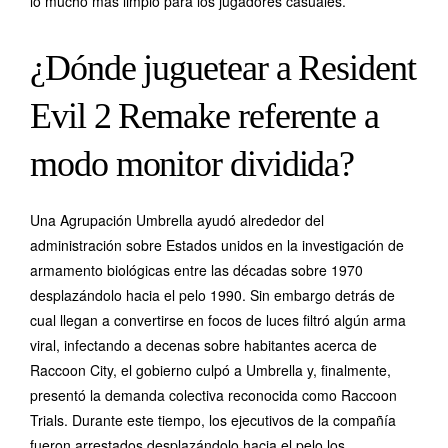
lo mucho más limpio para los jugadores casuales.
¿Dónde juguetear a Resident
Evil 2 Remake referente a
modo monitor dividida?
Una Agrupación Umbrella ayudó alrededor del
administración sobre Estados unidos en la investigación de
armamento biológicas entre las décadas sobre 1970
desplazándolo hacia el pelo 1990. Sin embargo detrás de
cual llegan a convertirse en focos de luces filtró algún arma
viral, infectando a decenas sobre habitantes acerca de
Raccoon City, el gobierno culpó a Umbrella y, finalmente,
presentó la demanda colectiva reconocida como Raccoon
Trials. Durante este tiempo, los ejecutivos de la compañía
fueron arrestados desplazándolo hacia el pelo los