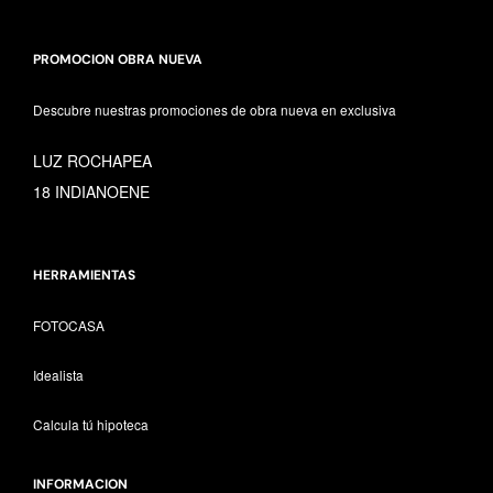
PROMOCION OBRA NUEVA
Descubre nuestras promociones de obra nueva en exclusiva
LUZ ROCHAPEA
18 INDIANOENE
HERRAMIENTAS
FOTOCASA
Idealista
Calcula tú hipoteca
INFORMACION