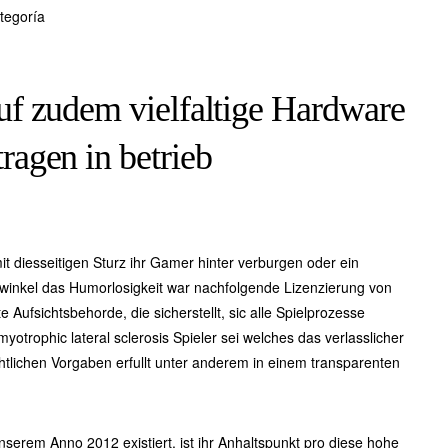
tegoría
auf zudem vielfaltige Hardware
ragen in betrieb
mit diesseitigen Sturz ihr Gamer hinter verburgen oder ein
ckwinkel das Humorlosigkeit war nachfolgende Lizenzierung von
ufsichtsbehorde, die sicherstellt, sic alle Spielprozesse
yotrophic lateral sclerosis Spieler sei welches das verlasslicher
chtlichen Vorgaben erfullt unter anderem in einem transparenten
nserem Anno 2012 existiert, ist ihr Anhaltspunkt pro diese hohe