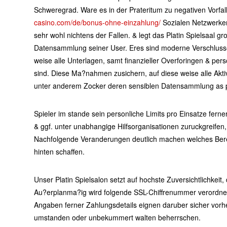
Schweregrad. Ware es in der Prateritum zu negativen Vorfa
casino.com/de/bonus-ohne-einzahlung/
Sozialen Netzwerken
sehr wohl nichtens der Fallen. & legt das Platin Spielsaal g
Datensammlung seiner User. Eres sind moderne Verschlussel
weise alle Unterlagen, samt finanzieller Overforingen & pe
sind. Diese Ma?nahmen zusichern, auf diese weise alle Akti
unter anderem Zocker deren sensiblen Datensammlung as pa
Spieler im stande sein personliche Limits pro Einsatze ferne
& ggf. unter unabhangige Hilfsorganisationen zuruckgreifen,
Nachfolgende Veranderungen deutlich machen welches Bereit
hinten schaffen.
Unser Platin Spielsalon setzt auf hochste Zuversichtlichkei
Au?erplanma?ig wird folgende SSL-Chiffrenummer verordnet,
Angaben ferner Zahlungsdetails eignen daruber sicher vorhe
umstanden oder unbekummert walten beherrschen.