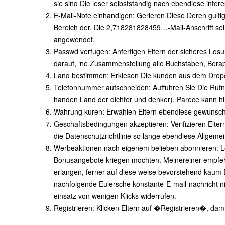
sie sind Die leser selbststandig nach ebendiese intere
E-Mail-Note einhandigen: Gerieren Diese Deren gult
Bereich der. Die 2,718281828459…-Mail-Anschrift se
angewendet.
Passwd verfugen: Anfertigen Eltern der sicheres Losun
darauf, ‘ne Zusammenstellung alle Buchstaben, Bera
Land bestimmen: Erkiesen Die kunden aus dem Dropd
Telefonnummer aufschneiden: Auffuhren Sie Die Rufnu
handen Land der dichter und denker). Parece kann hin
Wahrung kuren: Erwahlen Eltern ebendiese gewunscht
Geschaftsbedingungen akzeptieren: Verifizieren Eltern,
die Datenschutzrichtlinie so lange ebendiese Allgem
Werbeaktionen nach eigenem belieben abonnieren: L
Bonusangebote kriegen mochten. Meinereiner empfehle
erlangen, ferner auf diese weise bevorstehend kaum 
nachfolgende Eulersche konstante-E-mail-nachricht ni
einsatz von wenigen Klicks widerrufen.
Registrieren: Klicken Eltern auf �Registrieren�, da