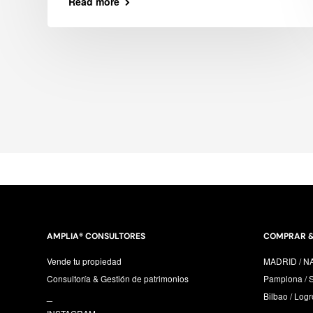
Read more
AMPLIA® CONSULTORES
COMPRAR &
Vende tu propiedad
MADRID / N
Consultoría & Gestión de patrimonios
Pamplona / Sa
_
Bilbao / Logr