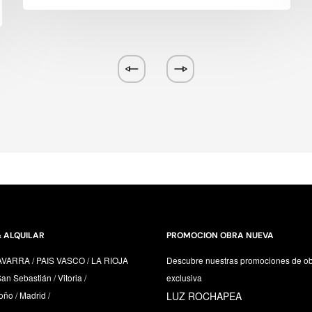
 ALQUILAR
PROMOCION OBRA NUEVA
AVARRA /
PAIS VASCO /
LA RIOJA
Descubre nuestras promociones de o
n Sebastián / Vitoria /
exclusiva
oño / Madrid /
LUZ ROCHAPEA