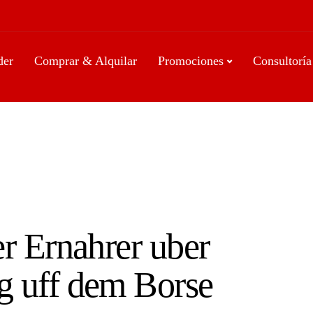
der
Comprar & Alquilar
Promociones
Consultoría
er Ernahrer uber
g uff dem Borse