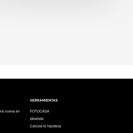
HERRAMIENTAS
bra nueva en
FOTOCASA
Idealista
Calcula tú hipoteca