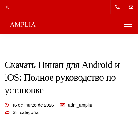
Скачать Пинап для Android и
iOS: Полное руководство по
установке
16 de marzo de 2026
adm_amplia
Sin categoría