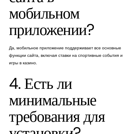
мобильном
приложении?
Да, мобильное приложение поддерживает все основные
функции сайта, включая ставки на спортивные события и
игры в казино.
4. Есть ли
минимальные
требования для
установки?