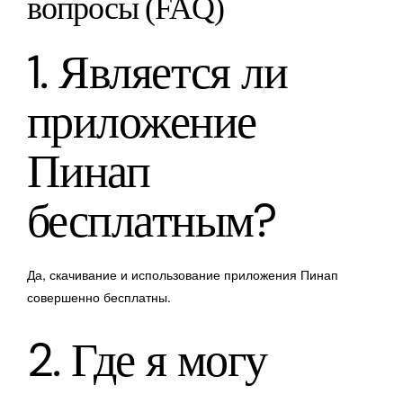
вопросы (FAQ)
1. Является ли
приложение
Пинап
бесплатным?
Да, скачивание и использование приложения Пинап
совершенно бесплатны.
2. Где я могу