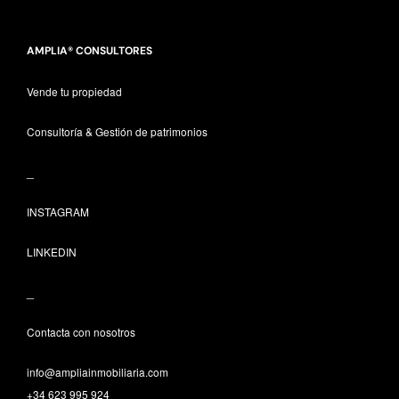
AMPLIA® CONSULTORES
Vende tu propiedad
Consultoría & Gestión de patrimonios
_
INSTAGRAM
LINKEDIN
_
Contacta con nosotros
info@ampliainmobiliaria.com
+34 623 995 924