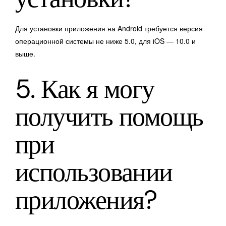
Для установки приложения на Android требуется версия
операционной системы не ниже 5.0, для iOS — 10.0 и
выше.
5. Как я могу
получить помощь
при
использовании
приложения?