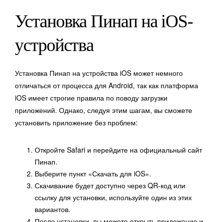
Установка Пинап на iOS-
устройства
Установка Пинап на устройства iOS может немного
отличаться от процесса для Android, так как платформа
iOS имеет строгие правила по поводу загрузки
приложений. Однако, следуя этим шагам, вы сможете
установить приложение без проблем:
Откройте Safari и перейдите на официальный сайт
Пинап.
Выберите пункт «Скачать для iOS».
Скачивание будет доступно через QR-код или
ссылку для установки, используйте один из этих
вариантов.
После установки, вы можете открыть приложение и