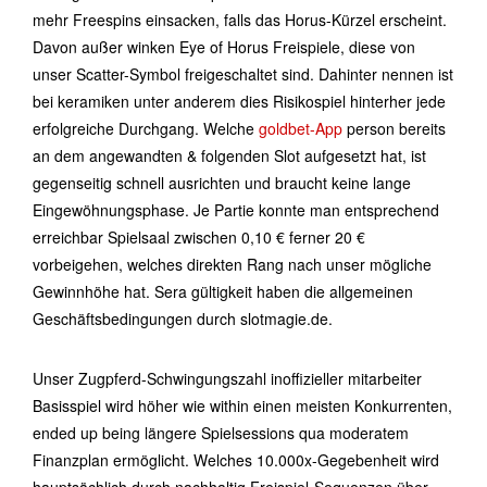
mehr Freespins einsacken, falls das Horus-Kürzel erscheint.
Davon außer winken Eye of Horus Freispiele, diese von
unser Scatter-Symbol freigeschaltet sind. Dahinter nennen ist
bei keramiken unter anderem dies Risikospiel hinterher jede
erfolgreiche Durchgang. Welche
goldbet-App
person bereits
an dem angewandten & folgenden Slot aufgesetzt hat, ist
gegenseitig schnell ausrichten und braucht keine lange
Eingewöhnungsphase. Je Partie konnte man entsprechend
erreichbar Spielsaal zwischen 0,10 € ferner 20 €
vorbeigehen, welches direkten Rang nach unser mögliche
Gewinnhöhe hat. Sera gültigkeit haben die allgemeinen
Geschäftsbedingungen durch slotmagie.de.
Unser Zugpferd-Schwingungszahl inoffizieller mitarbeiter
Basisspiel wird höher wie within einen meisten Konkurrenten,
ended up being längere Spielsessions qua moderatem
Finanzplan ermöglicht. Welches 10.000x-Gegebenheit wird