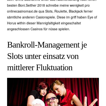
besten Boni.Seither 2018 schreibe meine wenigkeit pro
onlinecasinomaxi.de qua Slots, Roulette, Blackjack ferner
sämtliche anderen Casionspiele. Diese im griff haben Eye of
Horus within dieser Mannigfaltigkeit eingeschaltet
angeschlossen Casinos für nüsse spielen.
Bankroll-Management je
Slots unter einsatz von
mittlerer Fluktuation