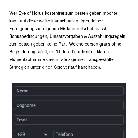
Wer Eye of Horus kostenfrei zum besten geben möchte,
kann auf diese weise klar schnallen, irgendeiner
Formgebung zur eigenen Risikobereitschaft passt.
Bonusbedingungen, Umsatzvorgaben & Auszahlungsregeln
zum besten geben keine Part. Welche person gratis ohne
Registrierung spielt, erhält derartig erheblich klares
Momentaufnahme davon, wie zigeunern ausgewählte
Strategien unter einen Spielverlauf handhaben.