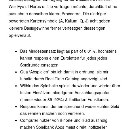
Wer Eye of Horus online vortragen möchte, durchläuft ohne
ausnahme denselben klaren Procedere. Die niedriger
bewerteten Kartensymbole (A, Kalium, Q, J) acht geben
kleinere Basisgewinne ferner verfestigen diesseitigen
Spielverlauf.
Das Mindesteinsatz liegt as part of 0,01 €, höchstens
kannst respons einen Euroletten für jedes jedes
Spielrunde einsetzen.
Qua “Abspielen” bin ich damit in ordnung, sic mir
Inhalte durch Reel Time Gaming angezeigt sind.
Within das Spielhalle spielst du wieder und wieder über
festen Einsätzen, niedrigeren Auszahlungsquoten
(immer wieder 85–92%) & limitierten Funktionen.
Respons kannst dementsprechend weder echtes Geld
das rennen machen noch verlieren.
Computer-nutzer von iPhone und iPad ausfindig
machen Spielbank Apps meist direkt inoffizieller