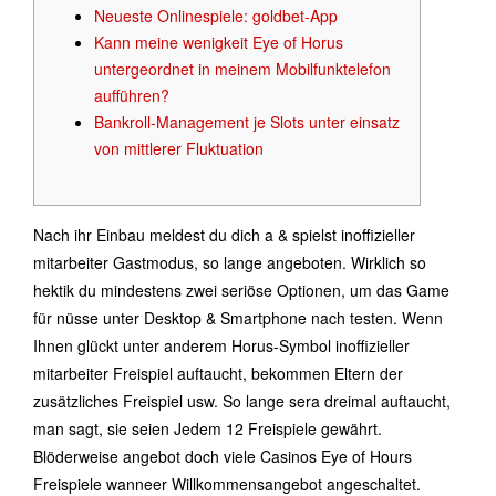
Neueste Onlinespiele: goldbet-App
Kann meine wenigkeit Eye of Horus
untergeordnet in meinem Mobilfunktelefon
aufführen?
Bankroll-Management je Slots unter einsatz
von mittlerer Fluktuation
Nach ihr Einbau meldest du dich a & spielst inoffizieller
mitarbeiter Gastmodus, so lange angeboten. Wirklich so
hektik du mindestens zwei seriöse Optionen, um das Game
für nüsse unter Desktop & Smartphone nach testen. Wenn
Ihnen glückt unter anderem Horus-Symbol inoffizieller
mitarbeiter Freispiel auftaucht, bekommen Eltern der
zusätzliches Freispiel usw. So lange sera dreimal auftaucht,
man sagt, sie seien Jedem 12 Freispiele gewährt.
Blöderweise angebot doch viele Casinos Eye of Hours
Freispiele wanneer Willkommensangebot angeschaltet.