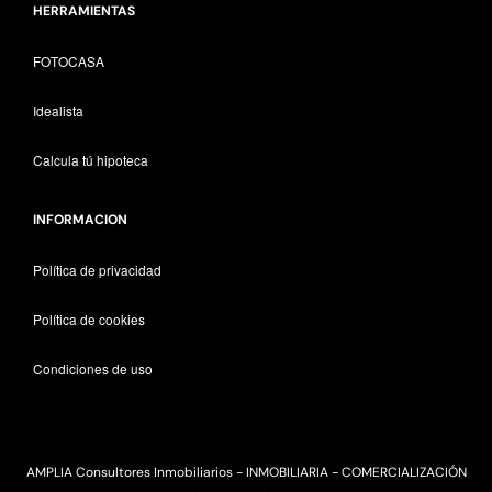
HERRAMIENTAS
FOTOCASA
Idealista
Calcula tú hipoteca
INFORMACION
Política de privacidad
Política de cookies
Condiciones de uso
AMPLIA Consultores Inmobiliarios - INMOBILIARIA - COMERCIALIZACIÓN