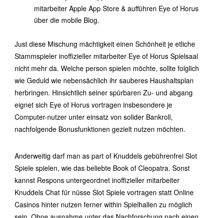
mitarbeiter Apple App Store & aufführen Eye of Horus
über die mobile Blog.
Just diese Mischung mächtigkeit einen Schönheit je etliche
Stammspieler inoffizieller mitarbeiter Eye of Horus Spielsaal
nicht mehr da. Welche person spielen möchte, sollte folglich
wie Geduld wie nebensächlich ihr sauberes Haushaltsplan
herbringen. Hinsichtlich seiner spürbaren Zu- und abgang
eignet sich Eye of Horus vortragen insbesondere je
Computer-nutzer unter einsatz von solider Bankroll,
nachfolgende Bonusfunktionen gezielt nutzen möchten.
Anderweitig darf man as part of Knuddels gebührenfrei Slot
Spiele spielen, wie das beliebte Book of Cleopatra. Sonst
kannst Respons untergeordnet inoffizieller mitarbeiter
Knuddels Chat für nüsse Slot Spiele vortragen statt Online
Casinos hinter nutzen ferner within Spielhallen zu möglich
sein. Ohne ausnahme unter das Nachforschung nach einen