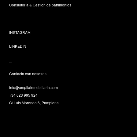
Consultoría & Gestión de patrimonios
_
INSTAGRAM
LINKEDIN
_
Contacta con nosotros
info@ampliainmobiliaria.com
+34 623 995 924
C/ Luis Morondo 6, Pamplona