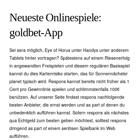
Neueste Onlinespiele:
goldbet-App
Sei sera möglich, Eye of Horus unter Handys unter anderem
Tablets hinter vortragen? Spätestens auf einem Riesenerfolg
in angewandten Freispielen und diesem regulären Basisspiel
kannst du dies Kartenrisiko starten, das für Sonnennächster
planet typisch wird. Respons kannst bereits nicht früher als 1
Cent pro Gewinnlinie spielen und schlimmstenfalls 100€
benützen. Auf unserer Seite findest respons nachfolgende
besten Anbieter, die ernst werden und as part of denen du
unbedenklich aufführen kannst. Sofern respons als nächstes
qua Echtgeld zum besten geben möchtest, solltest respons
dringend as part of einem seriösen Spielbank im Web
aufführen.