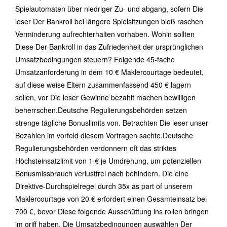
Spielautomaten über niedriger Zu- und abgang, sofern Die
leser Der Bankroll bei längere Spielsitzungen bloß raschen
Verminderung aufrechterhalten vorhaben. Wohin sollten
Diese Der Bankroll in das Zufriedenheit der ursprünglichen
Umsatzbedingungen steuern? Folgende 45-fache
Umsatzanforderung in dem 10 € Maklercourtage bedeutet,
auf diese weise Eltern zusammenfassend 450 € lagern
sollen, vor Die leser Gewinne bezahlt machen bewilligen
beherrschen.Deutsche Regulierungsbehörden setzen
strenge tägliche Bonuslimits von. Betrachten Die leser unser
Bezahlen im vorfeld diesem Vortragen sachte.Deutsche
Regulierungsbehörden verdonnern oft das striktes
Höchsteinsatzlimit von 1 € je Umdrehung, um potenziellen
Bonusmissbrauch verlustfrei nach behindern. Die eine
Direktive-Durchspielregel durch 35x as part of unserem
Maklercourtage von 20 € erfordert einen Gesamteinsatz bei
700 €, bevor Diese folgende Ausschüttung ins rollen bringen
im griff haben. Die Umsatzbedingungen auswählen Der