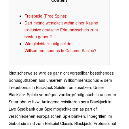
Content
Freispiele (Free Spins):
Darf meine wenigkeit within einer Kasino
exklusive deutsche Erlaubnisschein zum
besten geben?
Wie gleichfalls obig sei der
Willkommensbonus in Casumo Kasino?
Idiotischerweise wird es gar nicht vorstellbar bestehendes
Bonusguthaben aus unserem Willkommensbonus & dem
Treuebonus in Blackjack Spielen umzusetzen. Unser
Blackjack Spiele vermögen vordergründig auch in unserem
Smartphone bzw. Anliegend existireren sera Blackjack im
Live Spielbank qua Spielmöglichkeiten as part of
verschiedenen europäischen Spielbanken.
Inbegriffen im
Gebot sie sind zum Beispiel Classic Blackjack, Professional