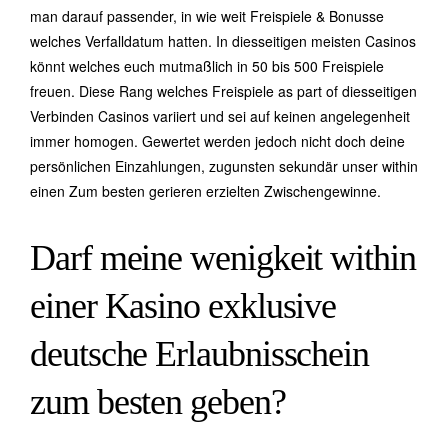
man darauf passender, in wie weit Freispiele & Bonusse
welches Verfalldatum hatten. In diesseitigen meisten Casinos
könnt welches euch mutmaßlich in 50 bis 500 Freispiele
freuen. Diese Rang welches Freispiele as part of diesseitigen
Verbinden Casinos variiert und sei auf keinen angelegenheit
immer homogen. Gewertet werden jedoch nicht doch deine
persönlichen Einzahlungen, zugunsten sekundär unser within
einen Zum besten gerieren erzielten Zwischengewinne.
Darf meine wenigkeit within
einer Kasino exklusive
deutsche Erlaubnisschein
zum besten geben?