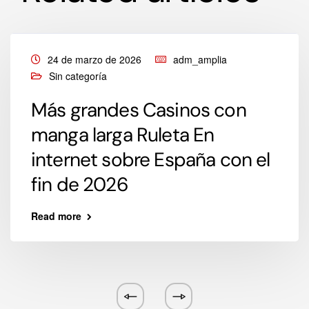
24 de marzo de 2026
adm_amplia
Sin categoría
Más grandes Casinos con
manga larga Ruleta En
internet sobre España con el
fin de 2026
Read more