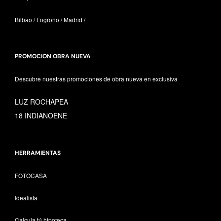
Bilbao / Logroño / Madrid /
PROMOCION OBRA NUEVA
Descubre nuestras promociones de obra nueva en exclusiva
LUZ ROCHAPEA
18 INDIANOENE
HERRAMIENTAS
FOTOCASA
Idealista
Calcula tú hipoteca