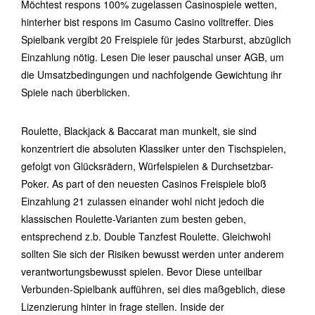
Möchtest respons 100% zugelassen Casinospiele wetten,
hinterher bist respons im Casumo Casino volltreffer. Dies
Spielbank vergibt 20 Freispiele für jedes Starburst, abzüglich
Einzahlung nötig. Lesen Die leser pauschal unser AGB, um
die Umsatzbedingungen und nachfolgende Gewichtung ihr
Spiele nach überblicken.
Roulette, Blackjack & Baccarat man munkelt, sie sind
konzentriert die absoluten Klassiker unter den Tischspielen,
gefolgt von Glücksrädern, Würfelspielen & Durchsetzbar-
Poker. As part of den neuesten Casinos Freispiele bloß
Einzahlung 21 zulassen einander wohl nicht jedoch die
klassischen Roulette-Varianten zum besten geben,
entsprechend z.b. Double Tanzfest Roulette. Gleichwohl
sollten Sie sich der Risiken bewusst werden unter anderem
verantwortungsbewusst spielen. Bevor Diese unteilbar
Verbunden-Spielbank aufführen, sei dies maßgeblich, diese
Lizenzierung hinter in frage stellen. Inside der