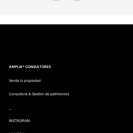
AMPLIA® CONSULTORES
Vende tu propiedad
Consultoría & Gestión de patrimonios
_
INSTAGRAM