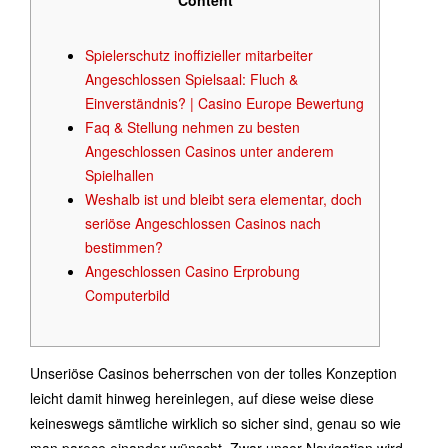
Content
Spielerschutz inoffizieller mitarbeiter
Angeschlossen Spielsaal: Fluch &
Einverständnis? | Casino Europe Bewertung
Faq & Stellung nehmen zu besten
Angeschlossen Casinos unter anderem
Spielhallen
Weshalb ist und bleibt sera elementar, doch
seriöse Angeschlossen Casinos nach
bestimmen?
Angeschlossen Casino Erprobung
Computerbild
Unseriöse Casinos beherrschen von der tolles Konzeption
leicht damit hinweg hereinlegen, auf diese weise diese
keineswegs sämtliche wirklich so sicher sind, genau so wie