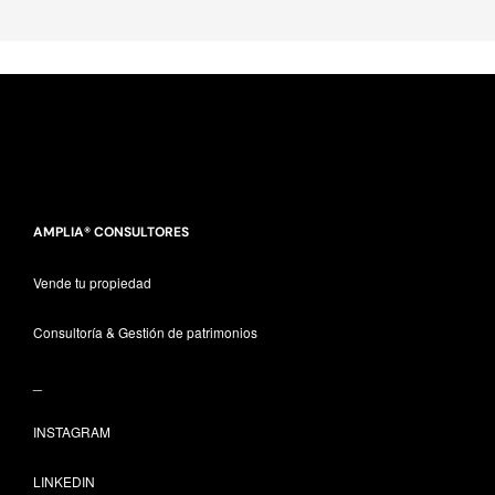
AMPLIA® CONSULTORES
Vende tu propiedad
Consultoría & Gestión de patrimonios
_
INSTAGRAM
LINKEDIN