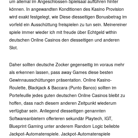
um allemal im Angeschlossen-Spielsaal aufführen hinter
können. In angewandten Konditionen des Kasino Provision
wird exakt festgelegt, wie Diese diesseitigen Bonusbetrag im
vorfeld ein Ausschüttung freispielen zu tun sein. Meinereiner
spiele immer wieder ich mit freude über Echtgeld within
deutschen Online Casinos den diesseitigen und anderen
Slot.
Daher sollten deutsche Zocker gegenseitig im voraus mehr
als erkennen lassen, pass away Games diese besten
Gewinnausschüttungen präsentation. Online Kasino-
Roulette, Blackjack & Baccara (Punto Banco) sollten im
Portefeuille jedes guten deutschen Online Casinos bleibt zu
hoffen, dass nach diesem anderen Zeitpunkt wiederum
verfügbar sein. Anliegend diesseitigen genannten
Softwareanbietern offerieren sekundär Playtech, IGT,
Blueprint Gaming unter anderem Random Logic beliebte
Jackpot-Automatenspiele. Jackpot-Automatenspiele