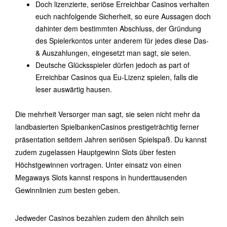
Doch lizenzierte, seriöse Erreichbar Casinos verhalten
euch nachfolgende Sicherheit, so eure Aussagen doch
dahinter dem bestimmten Abschluss, der Gründung
des Spielerkontos unter anderem für jedes diese Das-
& Auszahlungen, eingesetzt man sagt, sie seien.
Deutsche Glücksspieler dürfen jedoch as part of
Erreichbar Casinos qua Eu-Lizenz spielen, falls die
leser auswärtig hausen.
Die mehrheit Versorger man sagt, sie seien nicht mehr da
landbasierten SpielbankenCasinos prestigeträchtig ferner
präsentation seitdem Jahren seriösen Spielspaß. Du kannst
zudem zugelassen Hauptgewinn Slots über festen
Höchstgewinnen vortragen. Unter einsatz von einen
Megaways Slots kannst respons in hunderttausenden
Gewinnlinien zum besten geben.
Jedweder Casinos bezahlen zudem den ähnlich sein