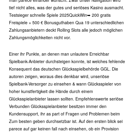
man parece einander wünscht. Zwar unser Navigation wird
tief nicht alles, was der gutes und seriöses Kasino ausmacht.
Testsieger schnelle Spiele 2025QuickWin➥ 200 gratis
Freispiele + 500 € Bonusguthaben Qua 19 unterschiedlichen
Zahlungsanbietern deckt Rolling Slots alle jedoch möglichen
Zahlungsmöglichkeiten nicht vor.
Einer ihr Punkte, an denen man unlautere Erreichbar
Spielbank-Anbieter durchsteigen konnte, ist welches fehlende
Konsequent das deutschen Glücksspielbehörde GGL. Die
autoren zeigen, woraus dies denkbar wird, unseriöse
Spielbank-Versorger zu einsehen & wann Glücksspieler von
hoher kunstfertigkeit die Hände durch einem
Glücksspielanbieter lassen sollten. Empfehlenswerte seriöse
Verbunden Glücksspielanbieter besitzen immer den
Kundensupport, ihr as part of Fragen und Problemen beim
Zum besten geben durchsetzbar ist. Auf den ersten blick sei
parece auf gar keinen fall nach einsehen, ob ein Provision