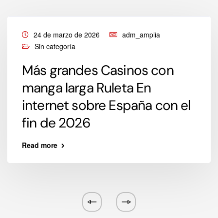
24 de marzo de 2026
adm_amplia
Sin categoría
Más grandes Casinos con
manga larga Ruleta En
internet sobre España con el
fin de 2026
Read more