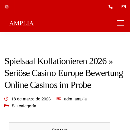
Spielsaal Kollationieren 2026 »
Seriöse Casino Europe Bewertung
Online Casinos im Probe
18 de marzo de 2026
adm_amplia
Sin categoría