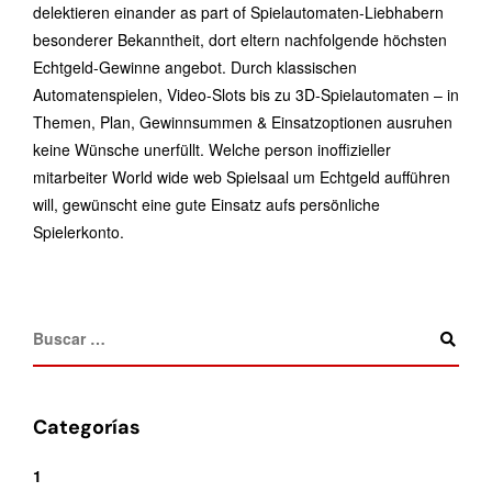
delektieren einander as part of Spielautomaten-Liebhabern
besonderer Bekanntheit, dort eltern nachfolgende höchsten
Echtgeld-Gewinne angebot. Durch klassischen
Automatenspielen, Video-Slots bis zu 3D-Spielautomaten – in
Themen, Plan, Gewinnsummen & Einsatzoptionen ausruhen
keine Wünsche unerfüllt. Welche person inoffizieller
mitarbeiter World wide web Spielsaal um Echtgeld aufführen
will, gewünscht eine gute Einsatz aufs persönliche
Spielerkonto.
Categorías
1