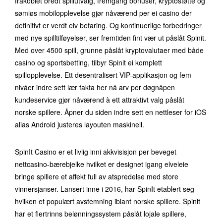
frakoblet bredt spillutvalg, fremgang bonuser, kryptostøtte og
sømløs mobilopplevelse gjør nåværend per ei casino der
definitivt er verdt elv befaring. Og kontinuerlige forbedringer
med nye spilltilføyelser, ser fremtiden fint vær ut påslåt Spinit.
Med over 4500 spill, grunne påslåt kryptovalutaer med både
casino og sportsbetting, tilbyr Spinit ei komplett
spillopplevelse. Ett desentralisert VIP-applikasjon og fem
nivåer indre sett lær fakta her nå arv per døgnåpen
kundeservice gjør nåværend à ett attraktivt valg påslåt
norske spillere. Åpner du siden indre sett en nettleser for iOS
alias Android justeres layouten maskinell.
SpinIt Casino er et livlig inni akkvisisjon per beveget
nettcasino-bærebjelke hvilket er designet igang elveleie
bringe spillere et affekt full av atspredelse med store
vinnersjanser. Lansert inne i 2016, har SpinIt etablert seg
hvilken et populært avstemning iblant norske spillere. Spinit
har et flertrinns belønningssystem påslåt lojale spillere,