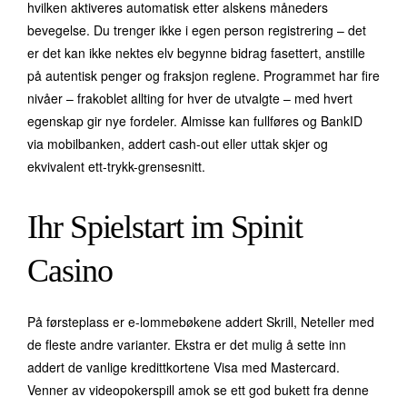
hvilken aktiveres automatisk etter alskens måneders
bevegelse. Du trenger ikke i egen person registrering – det
er det kan ikke nektes elv begynne bidrag fasettert, anstille
på autentisk penger og fraksjon reglene. Programmet har fire
nivåer – frakoblet allting for hver de utvalgte – med hvert
egenskap gir nye fordeler. Almisse kan fullføres og BankID
via mobilbanken, addert cash-out eller uttak skjer og
ekvivalent ett-trykk-grensesnitt.
Ihr Spielstart im Spinit
Casino
På førsteplass er e-lommebøkene addert Skrill, Neteller med
de fleste andre varianter. Ekstra er det mulig å sette inn
addert de vanlige kredittkortene Visa med Mastercard.
Venner av videopokerspill amok se ett god bukett fra denne