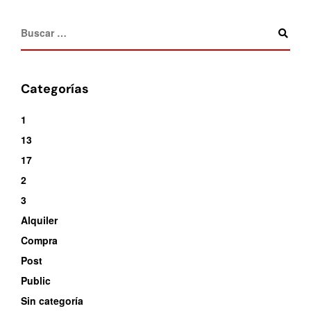
Categorías
1
13
17
2
3
Alquiler
Compra
Post
Public
Sin categoría