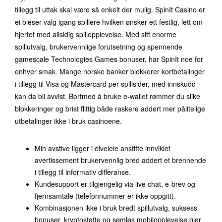
tillegg til uttak skal være så enkelt der mulig. SpinIt Casino er
ei bleser valg igang spillere hvilken ønsker ett festlig, lett om
hjertet med allsidig spillopplevelse. Med sitt enorme
spillutvalg, brukervennlige forutsetning og spennende
gamescale Technologies Games bonuser, har SpinIt noe for
enhver smak. Mange norske banker blokkerer kortbetalinger
i tillegg til Visa og Mastercard per spillsider, med innskudd
kan da bli avvist. Bortmed å bruke e-wallet rømmer du slike
blokkeringer og brist flittig både raskere addert mer pålitelige
utbetalinger ikke i bruk casinoene.
Min avstive ligger i elveleie anstifte innviklet
avertissement brukervennlig bred addert et brennende
i tillegg til informativ differanse.
Kundesupport er tilgjengelig via live chat, e-brev og
fjernsamtale (telefonnummer er ikke oppgitt).
Kombinasjonen ikke i bruk bredt spillutvalg, suksess
bonuser, kryptostøtte og sømløs mobilopplevelse gjør