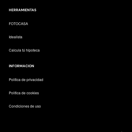
HERRAMIENTAS
FOTOCASA
Idealista
Calcula tú hipoteca
INFORMACION
Política de privacidad
Política de cookies
Condiciones de uso