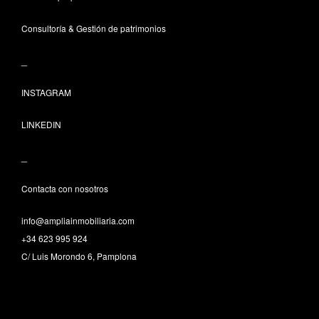
Consultoría & Gestión de patrimonios
_
INSTAGRAM
LINKEDIN
_
Contacta con nosotros
info@ampliainmobiliaria.com
+34 623 995 924
C/ Luis Morondo 6, Pamplona