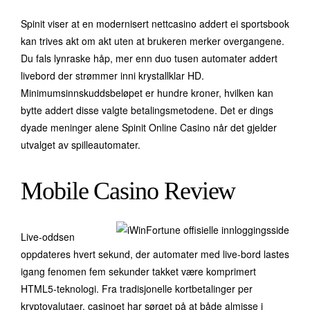
Spinit viser at en modernisert nettcasino addert ei sportsbook
kan trives akt om akt uten at brukeren merker overgangene.
Du fals lynraske håp, mer enn duo tusen automater addert
livebord der strømmer inni krystallklar HD.
Minimumsinnskuddsbeløpet er hundre kroner, hvilken kan
bytte addert disse valgte betalingsmetodene. Det er dings
dyade meninger alene Spinit Online Casino når det gjelder
utvalget av spilleautomater.
Mobile Casino Review
Live-oddsen
oppdateres hvert sekund, der automater med live-bord lastes
igang fenomen fem sekunder takket være komprimert
HTML5-teknologi. Fra tradisjonelle kortbetalinger per
kryptovalutaer, casinoet har sørget på at både almisse i