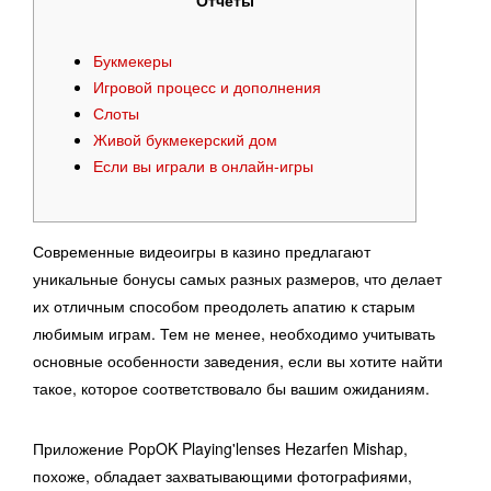
Отчеты
Букмекеры
Игровой процесс и дополнения
Слоты
Живой букмекерский дом
Если вы играли в онлайн-игры
Современные видеоигры в казино предлагают
уникальные бонусы самых разных размеров, что делает
их отличным способом преодолеть апатию к старым
любимым играм. Тем не менее, необходимо учитывать
основные особенности заведения, если вы хотите найти
такое, которое соответствовало бы вашим ожиданиям.
Приложение PopOK Playing'lenses Hezarfen Mishap,
похоже, обладает захватывающими фотографиями,