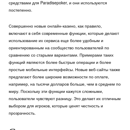
средствами для Paradisepoker, и они используются
постепенно.
Совершенно новые онлайн-казино, как правило,
включают в себя современные функции, которые делают
использование их сервиса еще более удобным и
ориентированным на сообщество пользователей по
сравнению со старыми вариантами. Примерами таких
функций являются более быстрые операции и более
простые мобильные интерфейсы. Новые веб-сайты также
предлагают более широкие возможности по оплате,
например, на тысячи долларов больше, чем в среднем по
миру. Поскольку эти функции кажутся сложными,
пользователи чувствуют разницу. Это делает их отличным
выбором для игроков, которые ценят честность и
прозрачность.