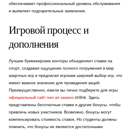
обеспечивает профессиональный уровень обслуживания
и выявляет подозрительные заявления.
Игровой процесс и
дополнения
Лучшие букмекерские конторы объединяют ставки на
спорт, создавая ощущение полного погружения в мир
азартных игр и предлагая игрокам широкий выбор игр, что
имеет важное значение для проведения акций.
Преимущественно, ежели вы лично подберете для игры
официальный сайт пин ап казино
online. Здесь
представлены бесплатные ставки и другие бонусы, чтобы
привлечь новых участников. Возможно, бонусы могут
компенсировать стоимость ставок. Но студенты должны
помнить, что бонусы не являются достаточными