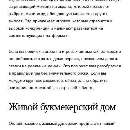
за решающий момент на экране, который позволяет
выбрать мини-игру, обещающую множество других
выплат. Это привлекает игроков, которые стремятся к
высокой конкуренции и начинают развиваться на
соответствующих платформах.
Если вы новичок в играх на игровых автоматах, вы можете
попробовать сыграть в демо-версию, прежде чем делать
ставки на реальные деньги. Это поможет вам разобраться
в правилах игры без значительного риска. Если вы
жаждете крупных джекпотов, обязательно обратите
внимание на масштабы выигрышей в бинго.
Живой букмекерский дом
Онлайн-казино с живыми дилерами предлагают новый