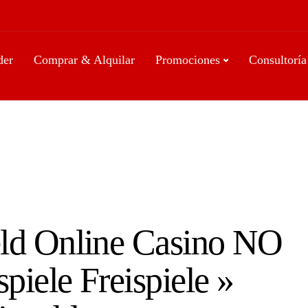
der
Comprar & Alquilar
Promociones
Consultoría
eld Online Casino NO
piele Freispiele »