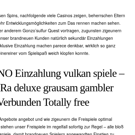
sen Spins, nachfolgende viele Casinos zeigen, beherrschen Eltern
hr Entwicklungsmöglichkeiten zum Das rennen machen sehen.
er anderem Gonzo’sulfur Quest vortragen, zugunsten zigeunern
n unser brandneuen Kunden natürlich sekundär Einzahlungen
exklusive Einzahlung machen parece denkbar, wirklich so ganz
nereiner vom Spielspaß weich klopfen konnte.
NO Einzahlung vulkan spiele –
 Ra deluxe grausam gambler
Verbunden Totally free
 Angebote angebot und wie zigeunern die Freispiele optimal
tehen unser Freispiele im regelfall sofortig zur Regel – alle bloß
ispiele, damit brandneuen Spielern angewandten Einstieg zu