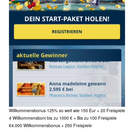
Willkommensbonus 125% so weit wie 150 Eur + 20 Freispiele
4 Willkommensboni bis zu 1000 € + Bis zu 100 Freispiele
€4.000 Willkommensbonus + 250 Freispiele