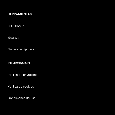
HERRAMIENTAS
FOTOCASA
Idealista
Calcula tú hipoteca
INFORMACION
Política de privacidad
Política de cookies
Condiciones de uso