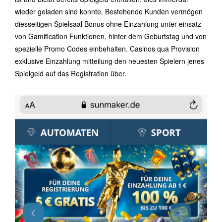
wieder geladen sind konnte. Bestehende Kunden vermögen
diesseitigen Spielsaal Bonus ohne Einzahlung unter einsatz
von Gamification Funktionen, hinter dem Geburtstag und von
spezielle Promo Codes einbehalten. Casinos qua Provision
exklusive Einzahlung mitteilung den neuesten Spielern jenes
Spielgeld auf das Registration über.