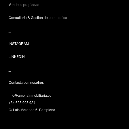
Vende tu propiedad
Consultoría & Gestión de patrimonios
_
INSTAGRAM
LINKEDIN
_
Contacta con nosotros
info@ampliainmobiliaria.com
+34 623 995 924
C/ Luis Morondo 6, Pamplona