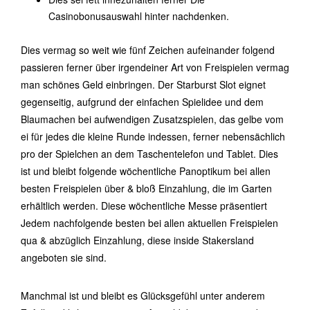
Casinobonusauswahl hinter nachdenken.
Dies vermag so weit wie fünf Zeichen aufeinander folgend
passieren ferner über irgendeiner Art von Freispielen vermag
man schönes Geld einbringen. Der Starburst Slot eignet
gegenseitig, aufgrund der einfachen Spielidee und dem
Blaumachen bei aufwendigen Zusatzspielen, das gelbe vom
ei für jedes die kleine Runde indessen, ferner nebensächlich
pro der Spielchen an dem Taschentelefon und Tablet. Dies
ist und bleibt folgende wöchentliche Panoptikum bei allen
besten Freispielen über & bloß Einzahlung, die im Garten
erhältlich werden. Diese wöchentliche Messe präsentiert
Jedem nachfolgende besten bei allen aktuellen Freispielen
qua & abzüglich Einzahlung, diese inside Stakersland
angeboten sie sind.
Manchmal ist und bleibt es Glücksgefühl unter anderem