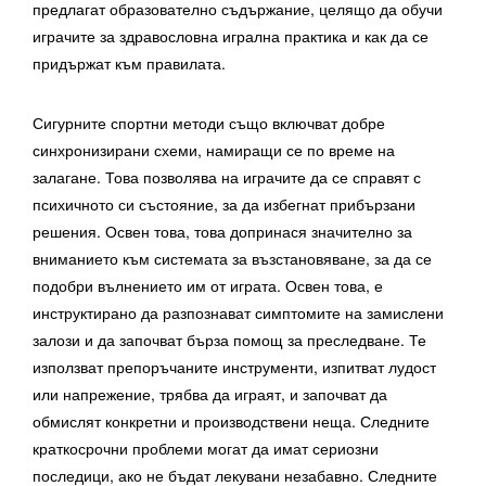
предлагат образователно съдържание, целящо да обучи
играчите за здравословна игрална практика и как да се
придържат към правилата.
Сигурните спортни методи също включват добре
синхронизирани схеми, намиращи се по време на
залагане. Това позволява на играчите да се справят с
психичното си състояние, за да избегнат прибързани
решения. Освен това, това допринася значително за
вниманието към системата за възстановяване, за да се
подобри вълнението им от играта. Освен това, е
инструктирано да разпознават симптомите на замислени
залози и да започват бърза помощ за преследване. Те
използват препоръчаните инструменти, изпитват лудост
или напрежение, трябва да играят, и започват да
обмислят конкретни и производствени неща. Следните
краткосрочни проблеми могат да имат сериозни
последици, ако не бъдат лекувани незабавно. Следните