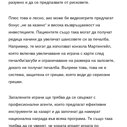
разумно и да се предпазвате от рисковете.
Плюс това е лесно, ако може би видеоигрите предлагат
бонус „не за казино“ и висока възвръщаемост на
инвестициите. Пациентите също така могат да получат
редица начини да увеличат шансовете си за печалба.
Например, те могат да използват конзола Мартингейл,
която включва увеличаване на играча с карти след
печалби/загуби и ограничаване на размера на залозите,
докато не получат печалба. Въпреки това, това не е
система, защитена от грешки, която води до сериозни
грешки.
Запалените играчи ще трябва да се свържат с
професионални агенти, които предлагат ефективни
инструменти за хазарт и да започнат да намират
национална награда във всяка програма. Те също така
трябва да се уверят, че хората играят играта по