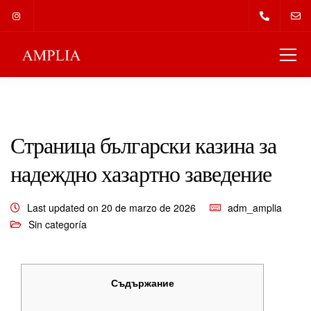
Страница български казина за
надеждно хазартно заведение
Last updated on 20 de marzo de 2026
adm_amplia
Sin categoría
Съдържание