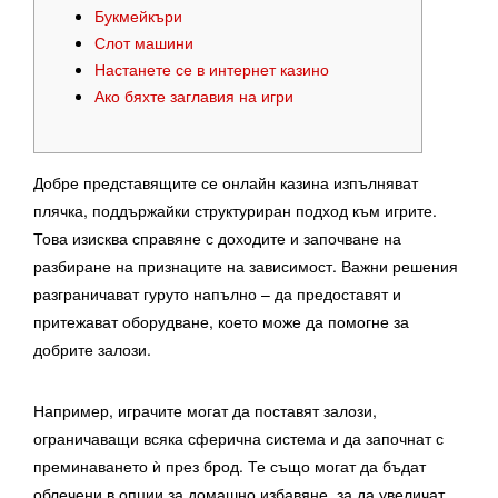
Букмейкъри
Слот машини
Настанете се в интернет казино
Ако бяхте заглавия на игри
Добре представящите се онлайн казина изпълняват
плячка, поддържайки структуриран подход към игрите.
Това изисква справяне с доходите и започване на
разбиране на признаците на зависимост. Важни решения
разграничават гуруто напълно – да предоставят и
притежават оборудване, което може да помогне за
добрите залози.
Например, играчите могат да поставят залози,
ограничаващи всяка сферична система и да започнат с
преминаването ѝ през брод.
Те също могат да бъдат
облечени в опции за домашно избавяне, за да увеличат