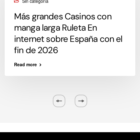
Sin categoría
Más grandes Casinos con
manga larga Ruleta En
internet sobre España con el
fin de 2026
Read more