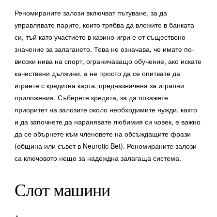
Реномираните залози включват пътуване, за да
управлявате парите, които трябва да вложите в банката
си, тъй като участието в казино игри е от съществено
значение за залагането. Това не означава, че имате по-
високи нива на спорт, ограничаващо обучение, ако искате
качествени дължини, а не просто да се опитвате да
играете с кредитна карта, предназначена за игрални
приложения. Съберете кредита, за да покажете
приоритет на залозите около необходимите нужди, както
и да започнете да наранявате любимия си човек, е важно
да се обърнете към членовете на обсъждащите фрази
(община или съвет в Neurotic Bet). Реномираните залози
са ключовото нещо за надеждна залагаща система.
Слот машини