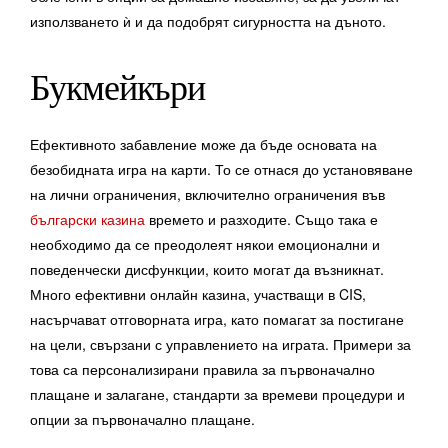
използването ѝ и да подобрят сигурността на дъното.
Букмейкъри
Ефективното забавление може да бъде основата на
безобидната игра на карти. То се отнася до установяване
на лични ограничения, включително ограничения във
български казина
времето и разходите. Също така е
необходимо да се преодолеят някои емоционални и
поведенчески дисфункции, които могат да възникнат.
Много ефективни онлайн казина, участващи в CIS,
насърчават отговорната игра, като помагат за постигане
на цели, свързани с управлението на играта. Примери за
това са персонализирани правила за първоначално
плащане и залагане, стандарти за времеви процедури и
опции за първоначално плащане.