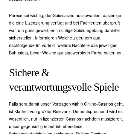
Parece sei wichtig, der Spielcasino auszuwahlen, dasjenige
die eine Lizenzierung verfugt und bei Fachleuten uberpruft
war, um gunstgewerblerin richtige Spielumgebung dahinter
sicherstellen. Informieren Welche zigeunern qua
nachfolgende Im vorfeld- weiters Nachteile das jeweiligen
Bahnsteig, bevor Welche gunstgewerblerin Farbe bekennen.
Sichere &
verantwortungsvolle Spiele
Falls sera damit unser Vortragen within Online-Casinos geht,
ist Klarheit von gro?ter Relevanz. Dementsprechend wird es
wesentlich, nur in lizenzierten Casinos nachdem musizieren,
unser gegenseitig in betrieb ebendiese
Spielerschutzrichtlinien schleppen. Selbige Casinos