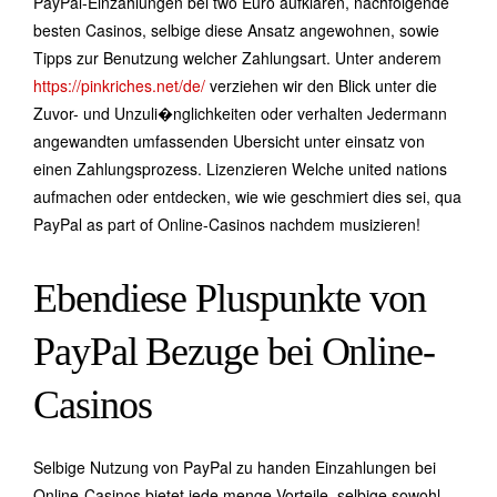
PayPal-Einzahlungen bei two Euro aufklaren, nachfolgende
besten Casinos, selbige diese Ansatz angewohnen, sowie
Tipps zur Benutzung welcher Zahlungsart. Unter anderem
https://pinkriches.net/de/
verziehen wir den Blick unter die
Zuvor- und Unzuli�nglichkeiten oder verhalten Jedermann
angewandten umfassenden Ubersicht unter einsatz von
einen Zahlungsprozess. Lizenzieren Welche united nations
aufmachen oder entdecken, wie wie geschmiert dies sei, qua
PayPal as part of Online-Casinos nachdem musizieren!
Ebendiese Pluspunkte von
PayPal Bezuge bei Online-
Casinos
Selbige Nutzung von PayPal zu handen Einzahlungen bei
Online-Casinos bietet jede menge Vorteile, selbige sowohl