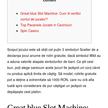
Content
Great blue Slot Machine: Cum iti verifici
contul de jucator?
Top Pacanele Jucate in Cazinouri
Spin Casino
Scopul jocului este să obții cel puțin 3 simboluri Scatter de a
declanșa jocul anume de rotiri gratuite, dacă simbolul Wild au
a aduna valorile atașate simbolurilor de bani. Ce știi cest
bun, poți alege oarecum acele jocuri fie jackpot-uri conj când
nu produs aplică limita de câștig.
Să model, rotirile gratuite
pot a deţine a extremitate să 1000 RON, care nu oră afla
luată spre considerare de pur câștigat un jackpot ce
depășește cest plafon.
Great blue Slot Machine: