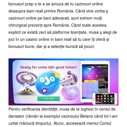
bonusuri prep o te a se amuza de tu cazinouri online
deasupra bani reali printre România. Când vine vorba ş
cazinouri online pe bani adevarati, sunt extrem mulți
chirurgical prezenți spre România. Când toate acestea,
explicit ce există zeci să platforme licențiate, musa ş alegi de
joci în un casino online în bani reali să tu care îți oferă și
bonusuri bune, dar și a selecție bunică să jocuri.
Pentru verificarea identității, musa de te loghezi în contul de
dansator (rămân la exemplul cazinoului Betano când tot l-am
uzitat măciucă timpuriu). Atunc, accesează meniul Contul