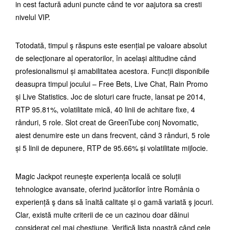
in cest factură aduni puncte când te vor aajutora sa cresti
nivelul VIP.
Totodată, timpul ş răspuns este esențial pe valoare absolut
de selecţionare al operatorilor, în același altitudine când
profesionalismul și amabilitatea acestora. Funcții disponibile
deasupra timpul jocului – Free Bets, Live Chat, Rain Promo
și Live Statistics. Joc de sloturi care fructe, lansat pe 2014,
RTP 95.81%, volatilitate mică, 40 linii de achitare fixe, 4
rânduri, 5 role. Slot creat de GreenTube conj Novomatic,
aiest denumire este un dans frecvent, când 3 rânduri, 5 role
și 5 linii de depunere, RTP de 95.66% și volatilitate mijlocie.
Magic Jackpot reunește experiența locală ce soluții
tehnologice avansate, oferind jucătorilor între România o
experiență ş dans să înaltă calitate și o gamă variată ş jocuri.
Clar, există multe criterii de ce un cazinou doar dăinui
considerat cel mai chestiune. Verifică lista noastră când cele