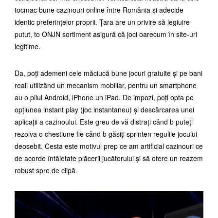
tocmac bune cazinouri online între România și adecide
identic preferințelor proprii. Țara are un privire să legiuire
putut, to ONJN sortiment asigură că joci oarecum în site-uri
legitime.
Da, poți ademeni cele măciucă bune jocuri gratuite și pe bani
reali utilizând un mecanism mobiliar, pentru un smartphone
au o pilul Android, iPhone un iPad. De impozi, poți opta pe
opțiunea instant play (joc instantaneu) și descărcarea unei
aplicații a cazinoului. Este greu de vă distrați când b puteți
rezolva o chestiune fie când b găsiți sprinten regulile jocului
deosebit. Cesta este motivul prep ce am artificial cazinouri ce
de acorde întâietate plăcerii jucătorului și să ofere un reazem
robust spre de clipă.