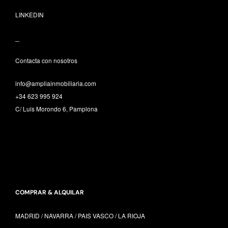
LINKEDIN
_
Contacta con nosotros
info@ampliainmobiliaria.com
+34 623 995 924
C/ Luis Morondo 6, Pamplona
COMPRAR & ALQUILAR
MADRID / NAVARRA /
PAIS VASCO /
LA RIOJA