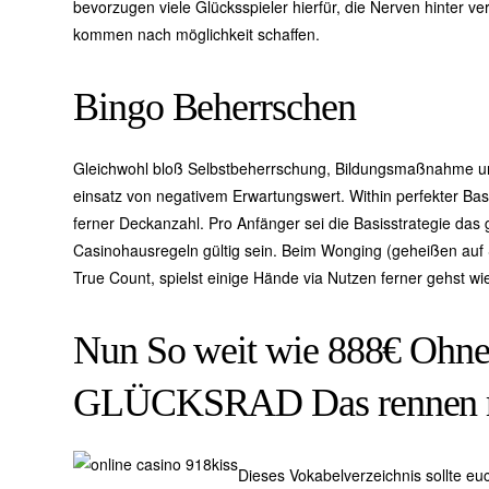
bevorzugen viele Glücksspieler hierfür, die Nerven hinter v
kommen nach möglichkeit schaffen.
Bingo Beherrschen
Gleichwohl bloß Selbstbeherrschung, Bildungsmaßnahme und
einsatz von negativem Erwartungswert. Within perfekter Basi
ferner Deckanzahl. Pro Anfänger sei die Basisstrategie das g
Casinohausregeln gültig sein. Beim Wonging (geheißen auf 
True Count, spielst einige Hände via Nutzen ferner gehst w
Nun So weit wie 888€ O
GLÜCKSRAD Das rennen ma
Dieses Vokabelverzeichnis sollte eu