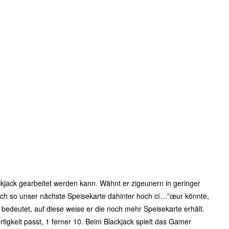
ackjack gearbeitet werden kann. Wähnt er zigeunern in geringer
lich so unser nächste Speisekarte dahinter hoch cí…”œur könnte,
t“ bedeutet, auf diese weise er die noch mehr Speisekarte erhält.
tigkeit passt, 1 ferner 10.
Beim Blackjack spielt das Gamer