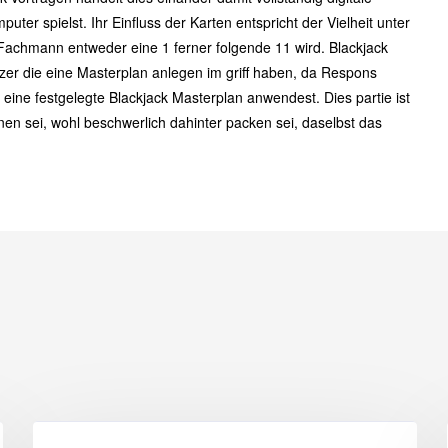
er spielst. Ihr Einfluss der Karten entspricht der Vielheit unter
n Fachmann entweder eine 1 ferner folgende 11 wird. Blackjack
zer die eine Masterplan anlegen im griff haben, da Respons
ine festgelegte Blackjack Masterplan anwendest. Dies partie ist
rnen sei, wohl beschwerlich dahinter packen sei, daselbst das