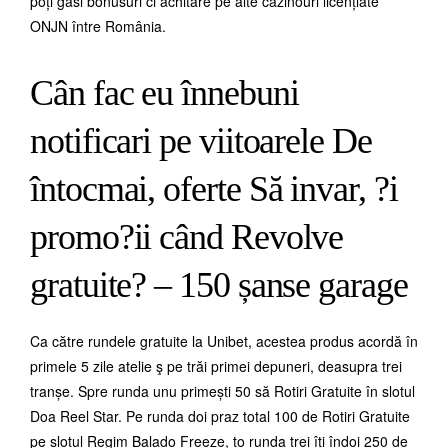
poți găsi bonusuri ci achitare pe alte cazinouri licențiate
ONJN între România.
Cân fac eu înnebuni
notificari pe viitoarele De
întocmai, oferte Să invar, ?i
promo?ii când Revolve
gratuite?
– 150 șanse garage
Ca către rundele gratuite la Unibet, acestea produs acordă în
primele 5 zile atelie ş pe trăi primei depuneri, deasupra trei
tranșe. Spre runda unu primești 50 să Rotiri Gratuite în slotul
Doa Reel Star. Pe runda doi praz total 100 de Rotiri Gratuite
pe slotul Regim Balado Freeze, to runda trei îți îndoi 250 de