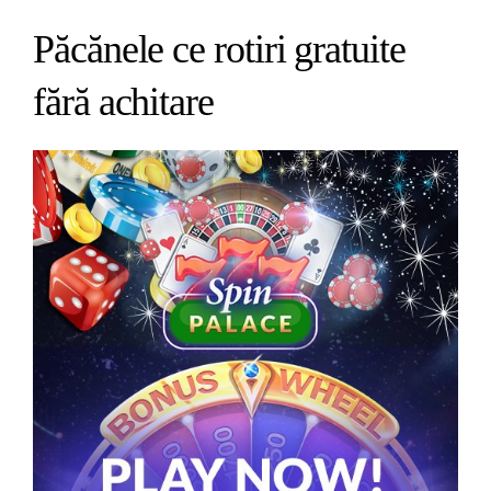
Păcănele ce rotiri gratuite
fără achitare