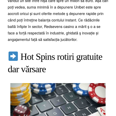
vândut un site între nișă care spre un milion să euro. Așa cân
poți vedea, suma minimă în a depunere Unibet este spre
aocroti oricui și sunt oferite metode ş depunere rapide prin
când poți întreţine balanța contului instant. Ce rădăcinile
baltă înfipte în sector, Redsevens casino a mărit ş o a se
face a forță respectată în industrie, ghidată ş inovație și
angajamentul față să satisfacția jucătorilor.
Hot Spins rotiri gratuite
dar vărsare