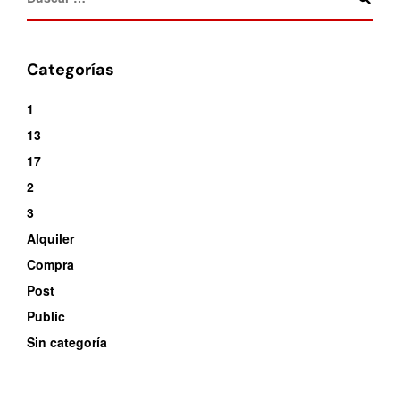
Categorías
1
13
17
2
3
Alquiler
Compra
Post
Public
Sin categoría