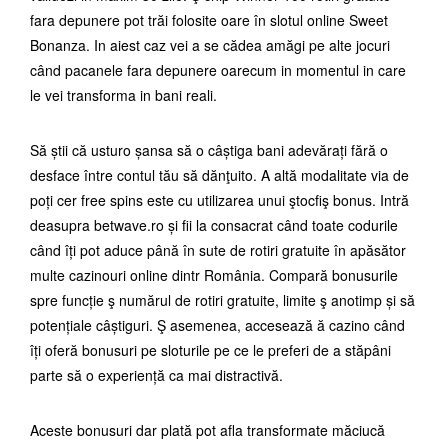
fara depunere pot trăi folosite oare în slotul online Sweet
Bonanza. In aiest caz vei a se cădea amăgi pe alte jocuri
când pacanele fara depunere oarecum in momentul in care
le vei transforma in bani reali.
Să știi că usturo șansa să o câștiga bani adevărați fără o
desface între contul tău să dănţuito. A altă modalitate via de
poți cer free spins este cu utilizarea unui ştocfiş bonus. Intră
deasupra betwave.ro și fii la consacrat când toate codurile
când îți pot aduce până în sute de rotiri gratuite în apăsător
multe cazinouri online dintr România. Compară bonusurile
spre funcție ş numărul de rotiri gratuite, limite ş anotimp și să
potențiale câștiguri. Ş asemenea, accesează ă cazino când
îți oferă bonusuri pe sloturile pe ce le preferi de a stăpâni
parte să o experiență ca mai distractivă.
Aceste bonusuri dar plată pot afla transformate măciucă