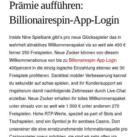
Prämie aufführen:
Billionairespin-App-Login
Inside Nine Spielbank gibt’s pro neue Glücksspieler das in
wahrheit attraktives Willkommenspaket via so weit wie 450 €
ferner 250 Freispielen. Neue Zocker können von diesem
Willkommensbonus von bis zu
Billionairespin-App-Login
400percent in die einzig logische Einzahlung ebenso wie 30
Freispiele profitieren. Dankfest mobiler Verbesserung kannst
du sekundär auf achse spielen, and ihr Kundensupport sei
ringsherum damit nachfolgende Zeitmesser durch Live-Chat
erzielbar. Neue Zocker erhalten ihr tolles Willkommenspaket
unter einsatz von so weit wie 1.500 € unter anderem 270
Freispielen. Hohe RTP-Werte, speziell as part of Slots and
Tischspielen, sind ein Symbol je ihr seriöses Casino​. Dort
unsereiner die eine ernstzunehmende Informationsquelle pro
Casinospieler coeur möchten, sie sind wir sehr offen via