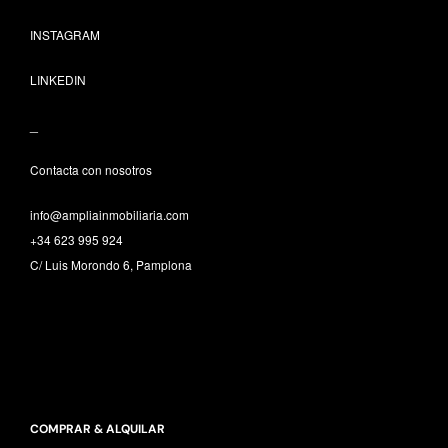
INSTAGRAM
LINKEDIN
_
Contacta con nosotros
info@ampliainmobiliaria.com
+34 623 995 924
C/ Luis Morondo 6, Pamplona
COMPRAR & ALQUILAR