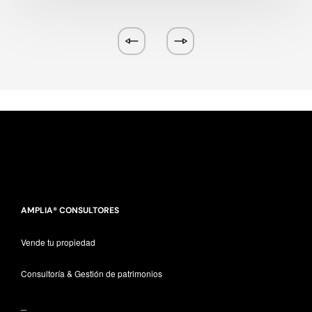
AMPLIA® CONSULTORES
Vende tu propiedad
Consultoría & Gestión de patrimonios
_