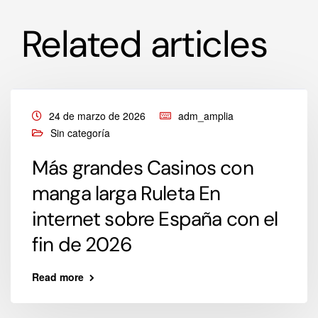
Related articles
24 de marzo de 2026
adm_amplia
Sin categoría
Más grandes Casinos con
manga larga Ruleta En
internet sobre España con el
fin de 2026
Read more