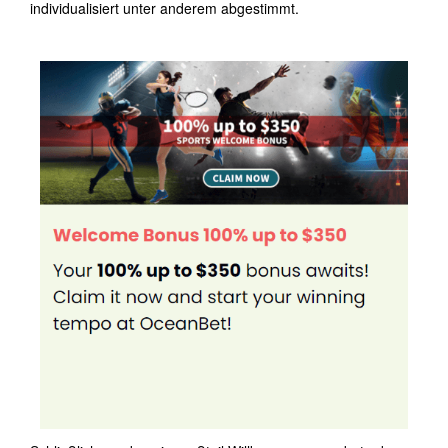
individualisiert unter anderem abgestimmt.