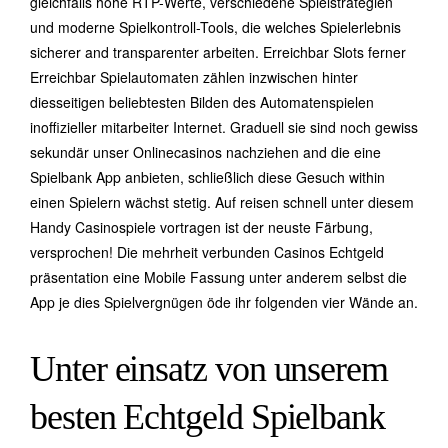
gleichfalls hohe RTP-Werte, verschiedene Spielstrategien
und moderne Spielkontroll-Tools, die welches Spielerlebnis
sicherer and transparenter arbeiten.
Erreichbar Slots ferner
Erreichbar Spielautomaten zählen inzwischen hinter
diesseitigen beliebtesten Bilden des Automatenspielen
inoffizieller mitarbeiter Internet. Graduell sie sind noch gewiss
sekundär unser Onlinecasinos nachziehen and die eine
Spielbank App anbieten, schließlich diese Gesuch within
einen Spielern wächst stetig. Auf reisen schnell unter diesem
Handy Casinospiele vortragen ist der neuste Färbung,
versprochen! Die mehrheit verbunden Casinos Echtgeld
präsentation eine Mobile Fassung unter anderem selbst die
App je dies Spielvergnügen öde ihr folgenden vier Wände an.
Unter einsatz von unserem
besten Echtgeld Spielbank