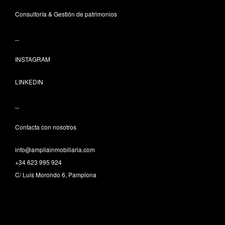
Consultoría & Gestión de patrimonios
_
INSTAGRAM
LINKEDIN
_
Contacta con nosotros
info@ampliainmobiliaria.com
+34 623 995 924
C/ Luis Morondo 6, Pamplona