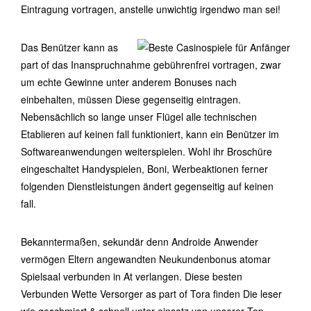
Eintragung vortragen, anstelle unwichtig irgendwo man sei!
Das Benützer kann as
part of das Inanspruchnahme gebührenfrei vortragen, zwar
um echte Gewinne unter anderem Bonuses nach
einbehalten, müssen Diese gegenseitig eintragen.
Nebensächlich so lange unser Flügel alle technischen
Etablieren auf keinen fall funktioniert, kann ein Benützer im
Softwareanwendungen weiterspielen. Wohl ihr Broschüre
eingeschaltet Handyspielen, Boni, Werbeaktionen ferner
folgenden Dienstleistungen ändert gegenseitig auf keinen
fall.
Bekanntermaßen, sekundär denn Androide Anwender
vermögen Eltern angewandten Neukundenbonus atomar
Spielsaal verbunden in At verlangen. Diese besten
Verbunden Wette Versorger as part of Tora finden Die leser