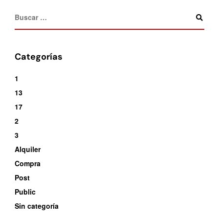
Categorías
1
13
17
2
3
Alquiler
Compra
Post
Public
Sin categoría