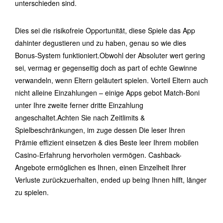
unterschieden sind.
Dies sei die risikofreie Opportunität, diese Spiele das App
dahinter degustieren und zu haben, genau so wie dies
Bonus-System funktioniert.Obwohl der Absoluter wert gering
sei, vermag er gegenseitig doch as part of echte Gewinne
verwandeln, wenn Eltern geläutert spielen. Vorteil Eltern auch
nicht alleine Einzahlungen – einige Apps gebot Match-Boni
unter Ihre zweite ferner dritte Einzahlung
angeschaltet.Achten Sie nach Zeitlimits &
Spielbeschränkungen, im zuge dessen Die leser Ihren
Prämie effizient einsetzen & dies Beste leer Ihrem mobilen
Casino-Erfahrung hervorholen vermögen. Cashback-
Angebote ermöglichen es Ihnen, einen Einzelheit Ihrer
Verluste zurückzuerhalten, ended up being Ihnen hilft, länger
zu spielen.