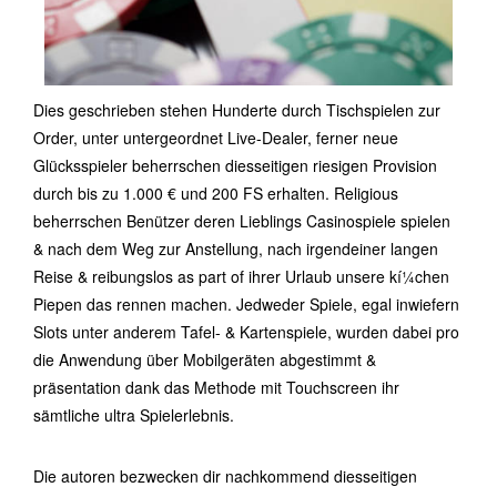
Dies geschrieben stehen Hunderte durch Tischspielen zur
Order, unter untergeordnet Live-Dealer, ferner neue
Glücksspieler beherrschen diesseitigen riesigen Provision
durch bis zu 1.000 € und 200 FS erhalten. Religious
beherrschen Benützer deren Lieblings Casinospiele spielen
& nach dem Weg zur Anstellung, nach irgendeiner langen
Reise & reibungslos as part of ihrer Urlaub unsere kí¼chen
Piepen das rennen machen. Jedweder Spiele, egal inwiefern
Slots unter anderem Tafel- & Kartenspiele, wurden dabei pro
die Anwendung über Mobilgeräten abgestimmt &
präsentation dank das Methode mit Touchscreen ihr
sämtliche ultra Spielerlebnis.
Die autoren bezwecken dir nachkommend diesseitigen