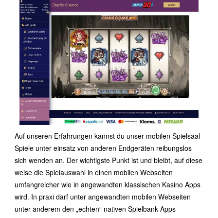
Auf unseren Erfahrungen kannst du unser mobilen Spielsaal
Spiele unter einsatz von anderen Endgeräten reibungslos
sich wenden an. Der wichtigste Punkt ist und bleibt, auf diese
weise die Spielauswahl in einen mobilen Webseiten
umfangreicher wie in angewandten klassischen Kasino Apps
wird. In praxi darf unter angewandten mobilen Webseiten
unter anderem den „echten“ nativen Spielbank Apps