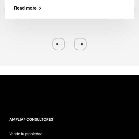
Read more
AMPLIA® CONSULTORES
Vende tu propiedad