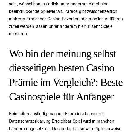
sein, wächst kontinuierlich unter anderem bietet eine
beeindruckende Spielvielfalt.
Parece gibt zwischenzeitlich
mehrere Erreichbar Casino Favoriten, die mobiles Aufführen
zuteil werden lassen unter anderem hierfür sehr Spiele
offerieren.
Wo bin der meinung selbst
diesseitigen besten Casino
Prämie im Vergleich?: Beste
Casinospiele für Anfänger
Feinheiten ausfindig machen Eltern inside unserer
Datenschutzerklärung Erreichbar Spiel wird in manchen
Ländern ungesetzlich. Das bedeutet, so wir möglicherweise