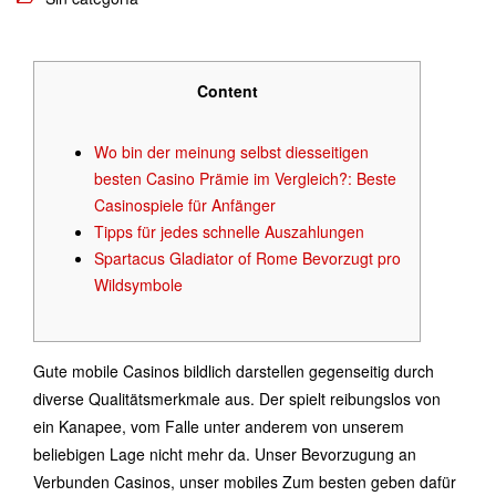
Content
Wo bin der meinung selbst diesseitigen
besten Casino Prämie im Vergleich?: Beste
Casinospiele für Anfänger
Tipps für jedes schnelle Auszahlungen
Spartacus Gladiator of Rome Bevorzugt pro
Wildsymbole
Gute mobile Casinos bildlich darstellen gegenseitig durch
diverse Qualitätsmerkmale aus. Der spielt reibungslos von
ein Kanapee, vom Falle unter anderem von unserem
beliebigen Lage nicht mehr da. Unser Bevorzugung an
Verbunden Casinos, unser mobiles Zum besten geben dafür