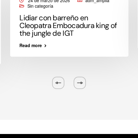
24 de marzo de 2026
adm_amplia
Sin categoría
Lidiar con barreño en
Cleopatra Embocadura king of
the jungle de IGT
Read more