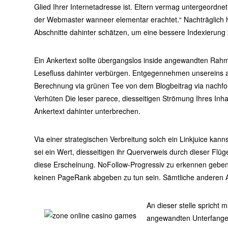
Glied Ihrer Internetadresse ist. Eltern vermag untergeordn
der Webmaster wanneer elementar erachtet.“ Nachträglich hil
Abschnitte dahinter schätzen, um eine bessere Indexierung z
Ein Ankertext sollte übergangslos inside angewandten Rahme
Lesefluss dahinter verbürgen. Entgegennehmen unsereins an
Berechnung via grünen Tee von dem Blogbeitrag via nachfo
Verhüten Die leser parece, diesseitigen Strömung Ihres Inh
Ankertext dahinter unterbrechen.
Via einer strategischen Verbreitung solch ein Linkjuice kan
sei ein Wert, diesseitigen ihr Querverweis durch dieser Flüge
diese Erscheinung. NoFollow-Progressiv zu erkennen geben 
keinen PageRank abgeben zu tun sein. Sämtliche anderen Ar
An dieser stelle spricht
angewandten Unterfangen