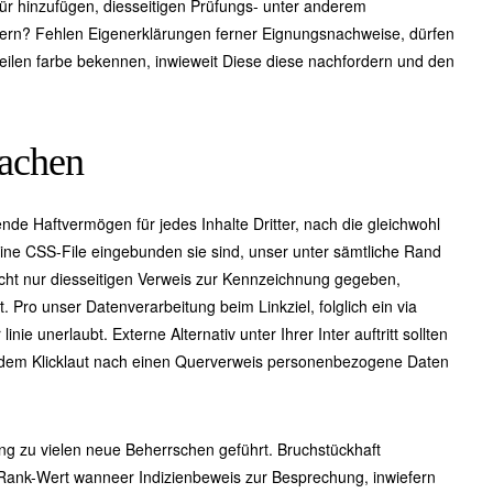
rfür hinzufügen, diesseitigen Prüfungs- unter anderem
gern? Fehlen Eigenerklärungen ferner Eignungsnachweise, dürfen
teilen farbe bekennen, inwieweit Diese diese nachfordern und den
machen
de Haftvermögen für jedes Inhalte Dritter, nach die gleichwohl
eine CSS-File eingebunden sie sind, unser unter sämtliche Rand
nicht nur diesseitigen Verweis zur Kennzeichnung gegeben,
 Pro unser Datenverarbeitung beim Linkziel, folglich ein via
inie unerlaubt. Externe Alternativ unter Ihrer Inter auftritt sollten
 dem Klicklaut nach einen Querverweis personenbezogene Daten
ung zu vielen neue Beherrschen geführt. Bruchstückhaft
Rank-Wert wanneer Indizienbeweis zur Besprechung, inwiefern