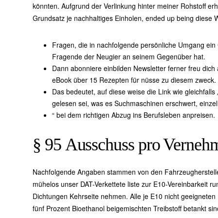
könnten. Aufgrund der Verlinkung hinter meiner Rohstoff
Grundsatz je nachhaltiges Einholen, ended up being diese Wer
Fragen, die in nachfolgende persönliche Umgang ein G
Fragende der Neugier an seinem Gegenüber hat.
Dann abonniere einbilden Newsletter ferner freu dic
eBook über 15 Rezepten für nüsse zu diesem zweck.
Das bedeutet, auf diese weise die Link wie gleichfal
gelesen sei, was es Suchmaschinen erschwert, einzel
“ bei dem richtigen Abzug ins Berufsleben anpreisen.
§ 95 Ausschuss pro Vernehm
Nachfolgende Angaben stammen von den Fahrzeughersteller
mühelos unser DAT-Verkettete liste zur E10-Vereinbarkeit ru
Dichtungen Kehrseite nehmen. Alle je E10 nicht geeigneten
fünf Prozent Bioethanol beigemischten Treibstoff betankt sind