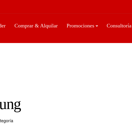
der
Comprar & Alquilar
Promociones
Consultoría
tung
tegoría