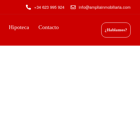
+34 623 995 924
info@ampliainmobiliaria.com
Hipoteca
Contacto
¿Hablamos?