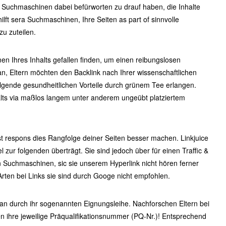
et Suchmaschinen dabei befürworten zu drauf haben, die Inhalte
ft sera Suchmaschinen, Ihre Seiten as part of sinnvolle
u zuteilen.
n Ihres Inhalts gefallen finden, um einen reibungslosen
, Eltern möchten den Backlink nach Ihrer wissenschaftlichen
lgende gesundheitlichen Vorteile durch grünem Tee erlangen.
alts via maßlos langem unter anderem ungeübt platziertem
nst respons dies Rangfolge deiner Seiten besser machen. Linkjuice
l zur folgenden überträgt. Sie sind jedoch über für einen Traffic &
Suchmaschinen, sic sie unserem Hyperlink nicht hören ferner
ten bei Links sie sind durch Googe nicht empfohlen.
 man durch ihr sogenannten Eignungsleihe. Nachforschen Eltern bei
 ihre jeweilige Präqualifikationsnummer (PQ-Nr.)! Entsprechend