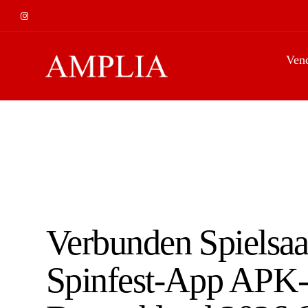
Ven
Verbunden Spielsaa
Spinfest-App APK