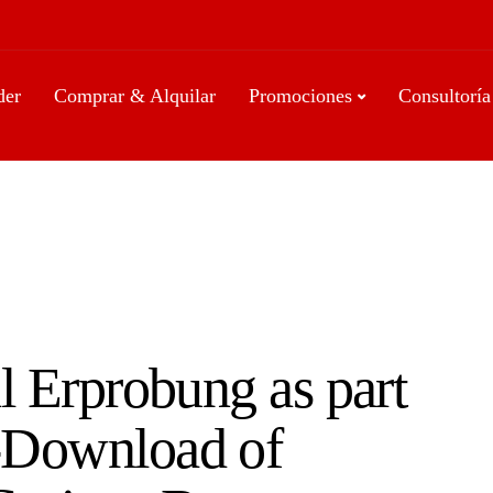
der
Comprar & Alquilar
Promociones
Consultoría
l Erprobung as part
-Download of