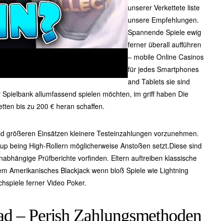
unserer Verkettete liste
unsere Empfehlungen.
Spannende Spiele ewig
ferner überall aufführen
– mobile Online Casinos
für jedes Smartphones
and Tablets sie sind
er Spielbank allumfassend spielen möchten, im griff haben Die
ten bis zu 200 € heran schaffen.
eld größeren Einsätzen kleinere Testeinzahlungen vorzunehmen.
 up being High-Rollern möglicherweise Anstoßen setzt.Diese sind
bhängige Prüfberichte vorfinden. Eltern auftreiben klassische
em Amerikanisches Blackjack wenn bloß Spiele wie Lightning
chspiele ferner Video Poker.
d – Perish Zahlungsmethoden