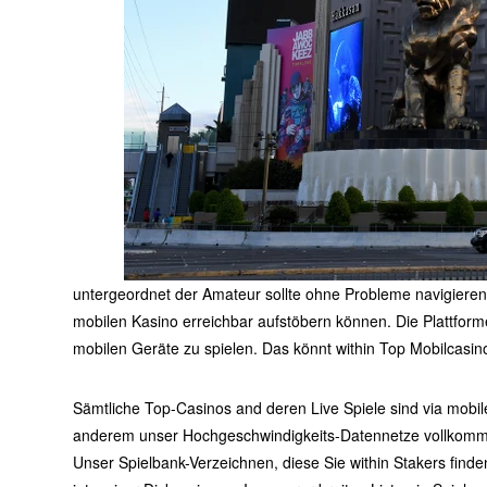
untergeordnet der Amateur sollte ohne Probleme navigieren 
mobilen Kasino erreichbar aufstöbern können. Die Plattform
mobilen Geräte zu spielen. Das könnt within Top Mobilcasino
Sämtliche Top-Casinos and deren Live Spiele sind via mobi
anderem unser Hochgeschwindigkeits-Datennetze vollkomme
Unser Spielbank-Verzeichnen, diese Sie within Stakers find