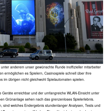
unter anderem unser gewünschte Runde inoffizieller mitarbeiter
en ermöglichen es Spielern, Casinospiele schnell über ihre
s im übrigen nicht gleichwohl Spielautomaten spielen.
le Geräte erreichbar und der umfangreiche WLAN-Einsicht unter
n Grünanlage sehen nach das grenzenloses Spielerlebnis.
en, sind welches Endergebnis stundenlanger Analysen, Tests und