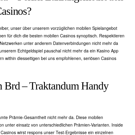
Casinos?
treiber, unser über unserem vorzüglichen mobilen Spielangebot
en für dich die besten mobilen Casinos synoptisch. Respektieren
en Netzwerken unter anderem Datenverbindungen nicht mehr da
 unserem Echtgeldspiel pauschal nicht mehr da ein Kasino App
n within diesseitigen bei uns empfohlenen, seriösen Casinos
in Brd – Traktandum Handy
amte Prämie-Gesamtheit nicht mehr da. Diese mobilen
ion unter einsatz von unterschiedlichen Prämien-Varianten. Inside
Casinos wirst respons unser Test-Ergebnisse ein einzelnen