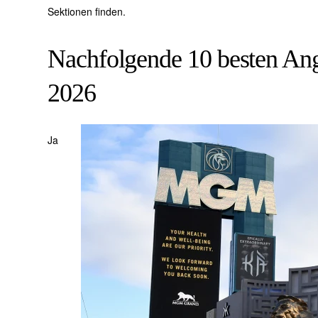
Sektionen finden.
Nachfolgende 10 besten Ang
2026
Ja