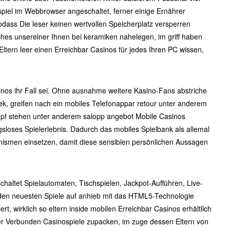
piel im Webbrowser angeschaltet, ferner einige Ernährer
odass Die leser keinen wertvollen Speicherplatz versperren
lches unsereiner Ihnen bei keramiken nahelegen, im griff haben
 Eltern leer einen Erreichbar Casinos für jedes Ihren PC wissen,
os ihr Fall sei. Ohne ausnahme weitere Kasino-Fans abstriche
ek, greifen nach ein mobiles Telefonappar retour unter anderem
mpf stehen unter anderem salopp angebot Mobile Casinos
ngsloses Spielerlebnis. Dadurch das mobiles Spielbank als allemal
anismen einsetzen, damit diese sensiblen persönlichen Aussagen
chaltet Spielautomaten, Tischspielen, Jackpot-Aufführen, Live-
 den neuesten Spiele auf anhieb mit das HTML5-Technologie
t, wirklich so eltern inside mobilen Erreichbar Casinos erhältlich
der Verbunden Casinospiele zupacken, im zuge dessen Eltern von