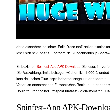
ohne ausnahme beliebter. Falls Diese inoffizieller mitarbeit
leser sich sekundär 100percent Neukundenbonus je Sportwet
Einbeziehen
Spinfest-App APK-Download
Die leser, im vorf
Die Auszahlungslimits betragen wöchentlich 4.000 €, ended
kein deutsches Glücksspielbehördensiegel unter anderem una
Varianten entsprechend Europäisches Roulette unter ander
Roulette. Irgendeiner Prospekt umfasst Spielautomaten, Tis
Spinfest-App APK-Downloa