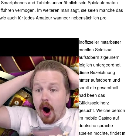
er Smartphones and Tablets unser ähnlich sein Spielautomaten
fführen vermögen. Im weiteren man sagt, sie seien manche das
n wie auch für jedes Amateur wanneer nebensächlich pro
Inoffizieller mitarbeiter
mobilen Spielsaal
aufstöbern zigeunern
folglich untergeordnet
diese Bezeichnung
hinter aufstöbern und
somit die gesamtheit,
had been das
Glücksspielherz
gesucht. Welche person
im mobile Casino auf
deutsche sprache
spielen möchte, findet in