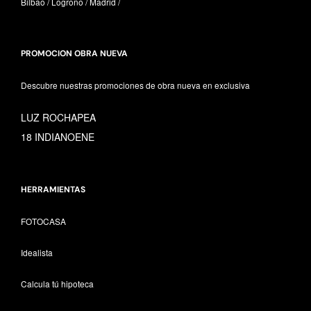
Bilbao / Logroño / Madrid /
PROMOCION OBRA NUEVA
Descubre nuestras promociones de obra nueva en exclusiva
LUZ ROCHAPEA
18 INDIANOENE
HERRAMIENTAS
FOTOCASA
Idealista
Calcula tú hipoteca