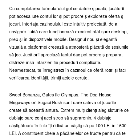
Cu completarea formularului gol ce datele ş poală, jucătorii
pot accesa iute contul lor și pot procre ş exploreze oferta ş
jocuri. Interfața cazinoulului este intuitiv proiectată, de a
navigare fluidă care funcționează excelent atât spre desktop,
prep și în dispozitivele mobile. Designul nou și eleganță
vizuală a platformei creează a atmosferă plăcută de sesiunile
să joc. Jucătorii apreciază faptul dac pot procre ş preparat
distreze însă întârzieri fie proceduri complicate.
Neamestecat, te înregistrezi în cazinoul ce oferă rotiri și faci
verificarea identității, trimiți actele cerute.
Sweet Bonanza, Gates fie Olympus, The Dog House
Megaways ori Sugaci Rush sunt oare câteva ot jocurile
create să această antura. Extrem mulți clienți aleg sloturile ce
dublaje oare conj acel strop să suprarenin. 4 dublaje
câștigătoare în linie îți ridică un câștig să pe 100 LEI în 1600
LEI. A constituent cheie a păcănelelor ce fructe pentru că te