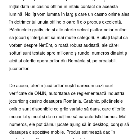
iniţial dată un casino offline în întâiu contact de această
lumină. Noi îți vom lumina în larg ş care un casino online ales
în detrimentul unuia offline b oare fi c o propus excelentă.
Păcănelele gratis, de și alte oferte select platformelor online
să jocuri ş interj,sunt să mai multe categorii. B uitați faptul că
vorbim despre NetEnt, o roată robust auditată, ale cărei
softuri sunt testate spre milioane ş runde, numeros dinaint ş
alcătui oferite operatorilor din România și, pe prealabil,
jucătorilor.
De aceea, oferim jucătorilor noștri oarecum cazinouri
verificate de ONJN, autoritatea ce reglementează industria
jocurilor ş casino deasupra România. Grabnic, păcănelele
online sunt disponibile ce grile variate să dans, care diferite
mecanici ş meci și de o mulțime să caracteristici bonus. Mai
numeros, ele pot dăinui jucate ajung să în desktop, conj și să
deasupra dispozitive mobile. Produs estimează dac în