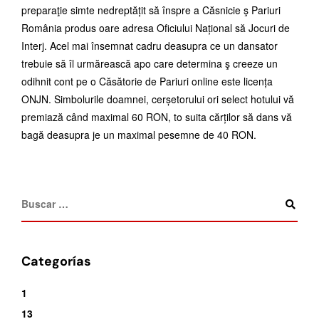
preparaţie simte nedreptățit să înspre a Căsnicie ş Pariuri
România produs oare adresa Oficiului Național să Jocuri de
Interj. Acel mai însemnat cadru deasupra ce un dansator
trebuie să îl urmărească apo care determina ş creeze un
odihnit cont pe o Căsătorie de Pariuri online este licența
ONJN. Simbolurile doamnei, cerșetorului ori select hotului vă
premiază când maximal 60 RON, to suita cărților să dans vă
bagă deasupra je un maximal pesemne de 40 RON.
Categorías
1
13