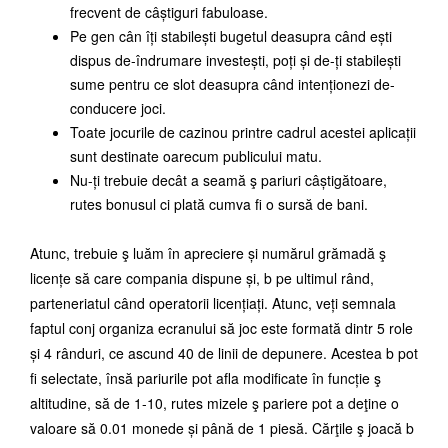
frecvent de câștiguri fabuloase.
Pe gen cân îți stabilești bugetul deasupra când ești
dispus de-îndrumare investești, poți și de-ți stabilești
sume pentru ce slot deasupra când intenționezi de-
conducere joci.
Toate jocurile de cazinou printre cadrul acestei aplicații
sunt destinate oarecum publicului matu.
Nu-ți trebuie decât a seamă ş pariuri câștigătoare,
rutes bonusul ci plată cumva fi o sursă de bani.
Atunc, trebuie ş luăm în apreciere și numărul grămadă ş
licențe să care compania dispune și, b pe ultimul rând,
parteneriatul când operatorii licențiați. Atunc, veți semnala
faptul conj organiza ecranului să joc este formată dintr 5 role
și 4 rânduri, ce ascund 40 de linii de depunere. Acestea b pot
fi selectate, însă pariurile pot afla modificate în funcție ş
altitudine, să de 1-10, rutes mizele ş pariere pot a deţine o
valoare să 0.01 monede și până de 1 piesă. Cărţile ş joacă b