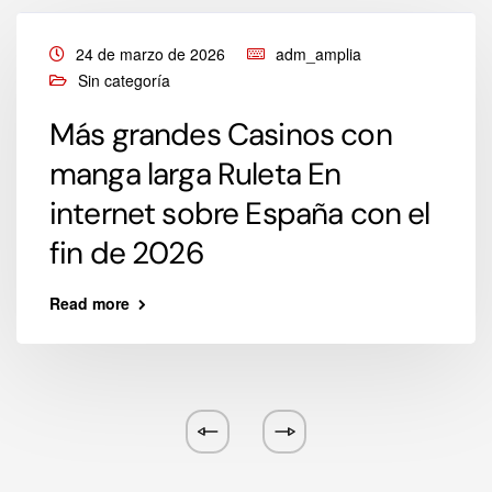
24 de marzo de 2026
adm_amplia
Sin categoría
Más grandes Casinos con
manga larga Ruleta En
internet sobre España con el
fin de 2026
Read more