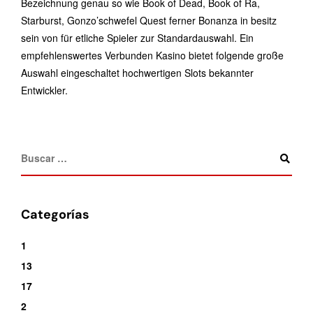
Bezeichnung genau so wie Book of Dead, Book of Ra,
Starburst, Gonzo’schwefel Quest ferner Bonanza in besitz
sein von für etliche Spieler zur Standardauswahl. Ein
empfehlenswertes Verbunden Kasino bietet folgende große
Auswahl eingeschaltet hochwertigen Slots bekannter
Entwickler.
Categorías
1
13
17
2