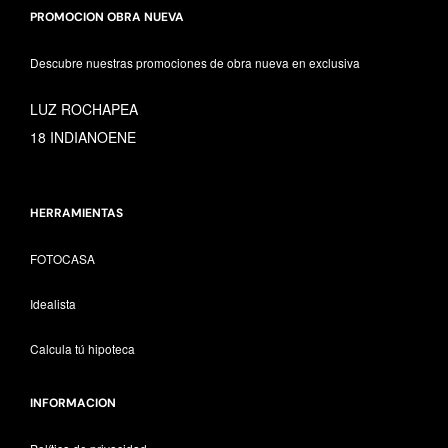
PROMOCION OBRA NUEVA
Descubre nuestras promociones de obra nueva en exclusiva
LUZ ROCHAPEA
18 INDIANOENE
HERRAMIENTAS
FOTOCASA
Idealista
Calcula tú hipoteca
INFORMACION