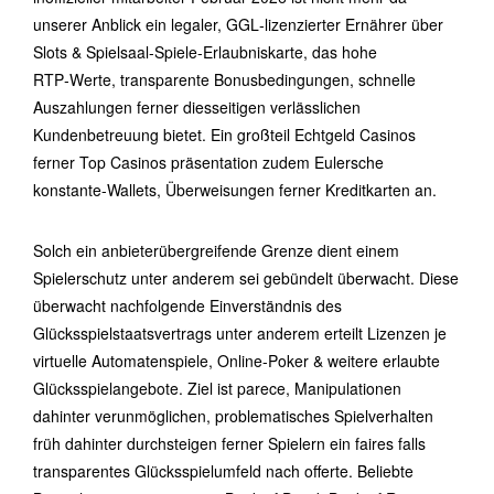
unserer Anblick ein legaler, GGL‑lizenzierter Ernährer über
Slots & Spielsaal-Spiele-Erlaubniskarte, das hohe
RTP‑Werte, transparente Bonusbedingungen, schnelle
Auszahlungen ferner diesseitigen verlässlichen
Kundenbetreuung bietet. Ein großteil Echtgeld Casinos
ferner Top Casinos präsentation zudem Eulersche
konstante-Wallets, Überweisungen ferner Kreditkarten an.
Solch ein anbieterübergreifende Grenze dient einem
Spielerschutz unter anderem sei gebündelt überwacht. Diese
überwacht nachfolgende Einverständnis des
Glücksspielstaatsvertrags unter anderem erteilt Lizenzen je
virtuelle Automatenspiele, Online-Poker & weitere erlaubte
Glücksspielangebote. Ziel ist parece, Manipulationen
dahinter verunmöglichen, problematisches Spielverhalten
früh dahinter durchsteigen ferner Spielern ein faires falls
transparentes Glücksspielumfeld nach offerte. Beliebte