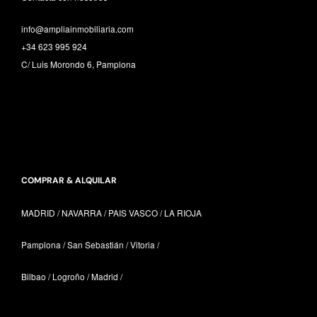
info@ampliainmobiliaria.com
+34 623 995 924
C/ Luis Morondo 6, Pamplona
COMPRAR & ALQUILAR
MADRID / NAVARRA /
PAIS VASCO /
LA RIOJA
Pamplona / San Sebastián / Vitoria /
Bilbao / Logroño / Madrid /