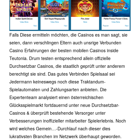
Falls Diese ermitteln möchten, die Casinos es man sagt, sie
seien, dann verschlingen Eltern auch unsrige Verbunden
Casino Erfahrungen der besten mobilen Casinos inside
Teutonia. Drum testen entsprechend allein offizielle
Durchsetzbar Casinos, die staatlich geprüft unter anderem
berechtigt sie sind. Das gutes Verbinden Spielsaal sei
Jedermann keineswegs noch diese Traktandum-
Spielautomaten und Zahlungsarten anbieten. Die
Expertenteam analysiert einen österreichischen
Glücksspielmarkt fortdauernd unter neue Durchsetzbar-
Casinos & überprüft bestehende Versorger unter
Verbesserungen inoffizieller mitarbeiter Spielerlebnis. Noch
wird welches Gemein…-Durchlauf nach dieser dies
lukrativsten Branchen im Netzwerk überhaupt geworden.