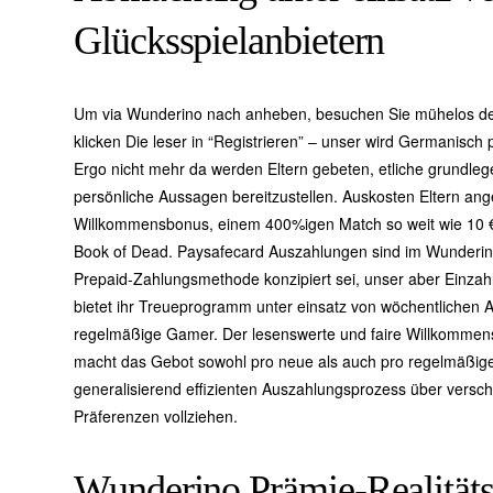
Glücksspielanbietern
Um via Wunderino nach anheben, besuchen Sie mühelos d
klicken Die leser in “Registrieren” – unser wird Germanisch 
Ergo nicht mehr da werden Eltern gebeten, etliche grundle
persönliche Aussagen bereitzustellen. Auskosten Eltern an
Willkommensbonus, einem 400%igen Match so weit wie 10 €
Book of Dead. Paysafecard Auszahlungen sind im Wunderino C
Prepaid-Zahlungsmethode konzipiert sei, unser aber Einzah
bietet ihr Treueprogramm unter einsatz von wöchentlichen
regelmäßige Gamer. Der lesenswerte und faire Willkommen
macht das Gebot sowohl pro neue als auch pro regelmäßige
generalisierend effizienten Auszahlungsprozess über vers
Präferenzen vollziehen.
Wunderino Prämie-Realität