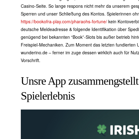
Casino-Seite. So lange respons nicht mehr da unserem gesp
Sperren und unser Schließung des Kontos. Spielerinnen oh
https://bookofra-play.com/pharaohs-fortune/
kein Kontoverbi
deutsche Meldeadresse & folgende Identifikation über Spe
genügend bei bekannten “Book”-Slots bis außer betrieb hin
Freispiel-Mechaniken. Zum Moment das letzten fundierten 
wunderino.de – ferner im zuge dessen wirklich auch für N
Vorschrift.
Unsre App zusammengstellt
Spielerlebnis