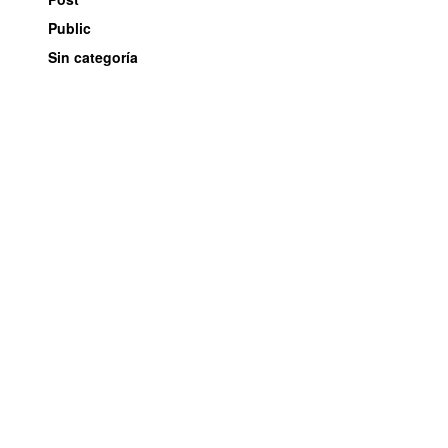
Public
Sin categoría