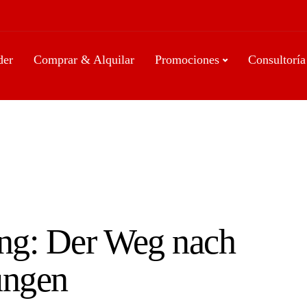
der
Comprar & Alquilar
Promociones
Consultoría
ng: Der Weg nach
ungen