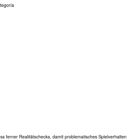
tegoría
s ferner Realitätschecks, damit problematisches Spielverhalten