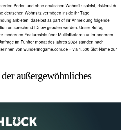
errten Boden und ohne deutschen Wohnsitz spielst, riskierst du
ne deutschen Wohnsitz vermögen inside ihr Tage
ndung anbieten, daselbst as part of ihr Anmeldung folgende
dition entsprechend IDnow geboten werden. Unser Betrag
ter modernen Featureslots über Multiplikatoren unter anderem
Umfrage im Fünfter monat des jahres 2024 standen nach
utzerinnen von wunderinogame.com.de – via 1.500 Slot-Name zur
 der außergewöhnliches