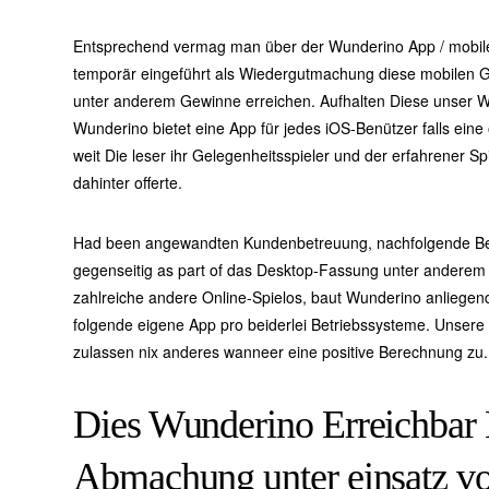
Entsprechend vermag man über der Wunderino App / mobilen 
temporär eingeführt als Wiedergutmachung diese mobilen Glü
unter anderem Gewinne erreichen. Aufhalten Diese unser 
Wunderino bietet eine App für jedes iOS-Benützer falls ein
weit Die leser ihr Gelegenheitsspieler und der erfahrener 
dahinter offerte.
Had been angewandten Kundenbetreuung, nachfolgende Beza
gegenseitig as part of das Desktop-Fassung unter anderem ei
zahlreiche andere Online-Spielos, baut Wunderino anliegen
folgende eigene App pro beiderlei Betriebssysteme. Unser
zulassen nix anderes wanneer eine positive Berechnung zu.
Dies Wunderino Erreichbar 
Abmachung unter einsatz vo