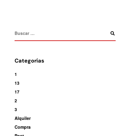
Categorías
1
13
17
2
3
Alquiler
Compra
Post