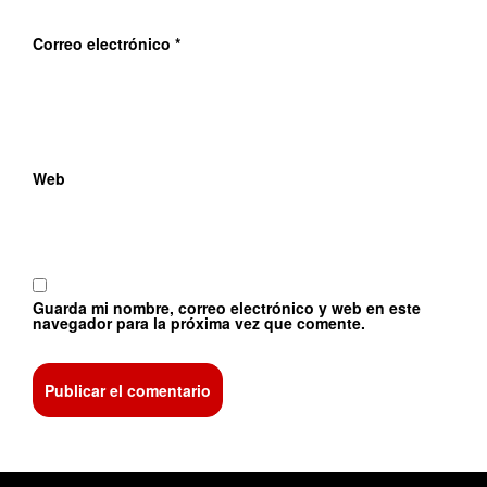
Correo electrónico
*
Web
Guarda mi nombre, correo electrónico y web en este
navegador para la próxima vez que comente.