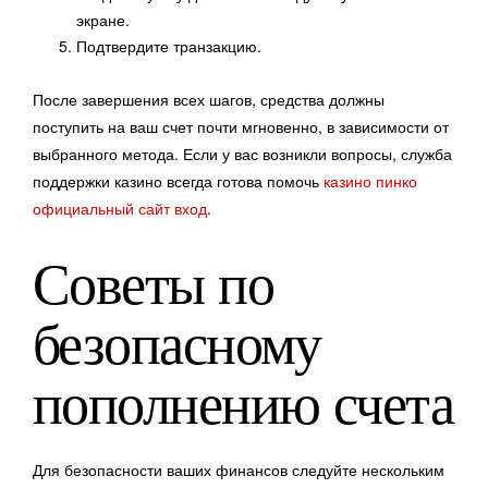
экране.
Подтвердите транзакцию.
После завершения всех шагов, средства должны
поступить на ваш счет почти мгновенно, в зависимости от
выбранного метода. Если у вас возникли вопросы, служба
поддержки казино всегда готова помочь
казино пинко
официальный сайт вход
.
Советы по
безопасному
пополнению счета
Для безопасности ваших финансов следуйте нескольким