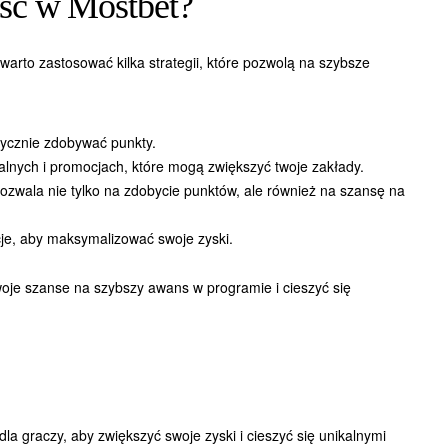
ość w Mostbet?
warto zastosować kilka strategii, które pozwolą na szybsze
atycznie zdobywać punkty.
lnych i promocjach, które mogą zwiększyć twoje zakłady.
pozwala nie tylko na zdobycie punktów, ale również na szansę na
cje, aby maksymalizować swoje zyski.
oje szanse na szybszy awans w programie i cieszyć się
a graczy, aby zwiększyć swoje zyski i cieszyć się unikalnymi