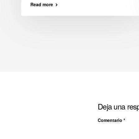
Read more
Deja una res
Comentario
*