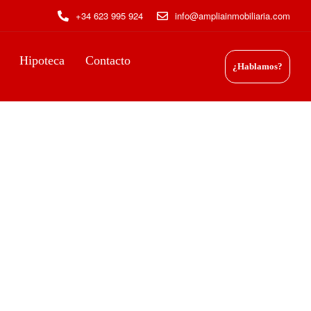
+34 623 995 924
info@ampliainmobiliaria.com
Hipoteca
Contacto
¿Hablamos?