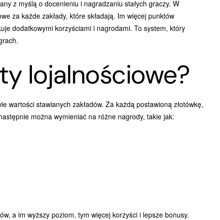
any z myślą o docenieniu i nagradzaniu stałych graczy. W
we za każde zakłady, które składają. Im więcej punktów
tkuje dodatkowymi korzyściami i nagrodami. To system, który
grach.
kty lojalnościowe?
ie wartości stawianych zakładów. Za każdą postawioną złotówkę,
następnie można wymieniać na różne nagrody, takie jak:
w, a im wyższy poziom, tym więcej korzyści i lepsze bonusy.