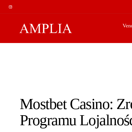
Ven
Mostbet Casino: Zr
Programu Lojalnoś