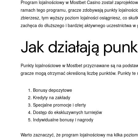
Program lojalnościowy w Mostbet Casino został zaprojektow
ramach tego programu, gracze zdobywają punkty lojalnościo
zbierzesz, tym wyższy poziom lojalności osiągniesz, co sku
zachęca do dłuższego i bardziej aktywnego uczestnictwa w 
Jak działają pun
Punkty lojalnościowe w Mostbet przyznawane są na podstaw
gracze mogą otrzymać określoną liczbę punktów. Punkty te 
Bonusy depozytowe
Kredyty na zakłady
Specjalne promocje i oferty
Dostęp do ekskluzywnych turniejów
Indywidualne bonusy i nagrody
Warto zaznaczyć, że program lojalnościowy ma kilka poziomó