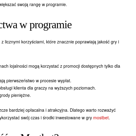
zwiększać swoją rangę w programie.
ictwa w programie
 licznymi korzyściami, które znacznie poprawiają jakość gry i
ch lojalności mogą korzystać z promocji dostępnych tylko dla
 mają pierwszeństwo w procesie wypłat.
obsługi klienta dla graczy na wyższych poziomach.
grody pieniężne.
zcze bardziej opłacalna i atrakcyjna. Dlatego warto rozważyć
korzystać swój czas i środki inwestowane w gry
mostbet
.