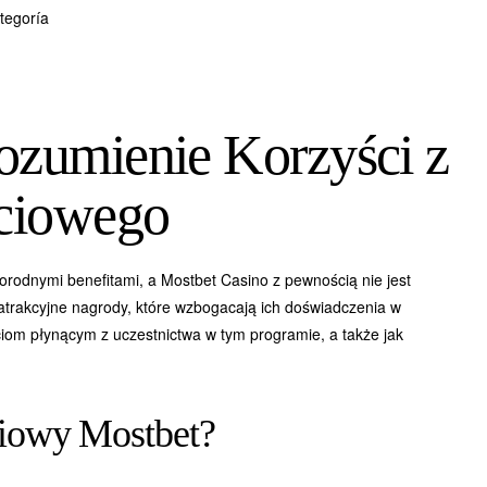
tegoría
ozumienie Korzyści z
ciowego
norodnymi benefitami, a Mostbet Casino z pewnością nie jest
atrakcyjne nagrody, które wzbogacają ich doświadczenia w
ciom płynącym z uczestnictwa w tym programie, a także jak
ściowy Mostbet?